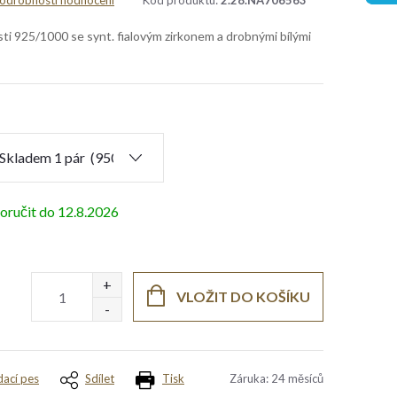
odrobnosti hodnocení
Kód produktu:
2.28.NA706563
sti 925/1000 se synt. fialovým zirkonem a drobnými bílými
12.8.2026
VLOŽIT DO KOŠÍKU
dací pes
Sdílet
Tisk
Záruka
:
24 měsíců