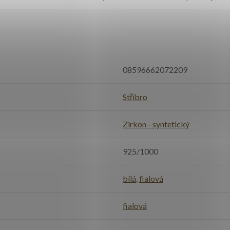
08596662072209
Stříbro
Zirkon - syntetický
925/1000
bílá
,
fialová
fialová