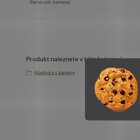
Barva sek. kamene
:
Pohlaví
:
Produkt naleznete v této kategorii
Náušnice s kameny
K t