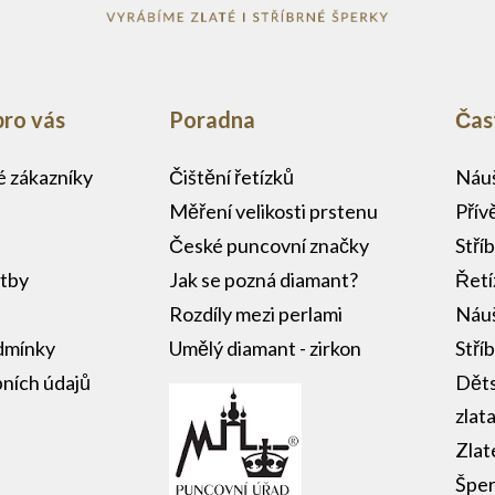
pro vás
Poradna
Čas
lé zákazníky
Čištění řetízků
Náuš
Měření velikosti prstenu
Přív
České puncovní značky
Stří
atby
Jak se pozná diamant?
Řetí
Rozdíly mezi perlami
Náuš
dmínky
Umělý diamant - zirkon
Stří
ních údajů
Děts
zlat
Zlat
Šper