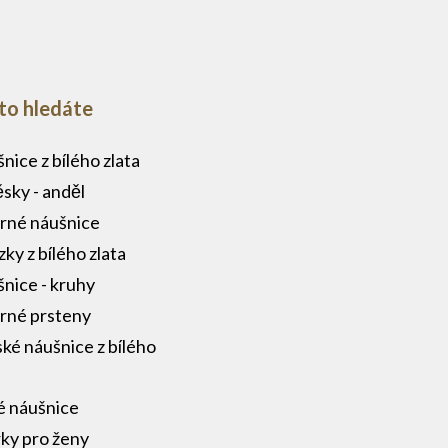
to hledáte
nice z bílého zlata
ěsky - anděl
brné náušnice
zky z bílého zlata
nice - kruhy
brné prsteny
ké náušnice z bílého
a
é náušnice
ky pro ženy