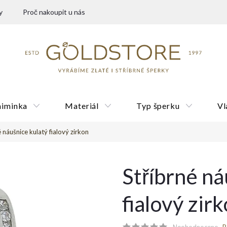
y
Proč nakoupit u nás
miminka
Materiál
Typ šperku
Vl
é náušnice kulatý fialový zirkon
Dárkové poukazy
Stříbrné ná
fialový zir