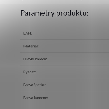
Parametry produktu:
EAN
:
Materiál
:
Hlavní kámen
:
Ryzost
:
Barva šperku
:
Barva kamene
: