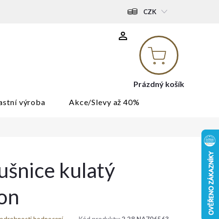
CZK
Nákupní
košík
Prázdný košík
astní výroba
Akce/Slevy až 40%
ušnice kulatý
kon