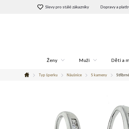
Přejít
Slevy pro stálé zákazníky
Dopravy a platb
na
obsah
Ženy
Muži
Děti a 
Typ šperku
Náušnice
S kameny
Stříbrn
Domů