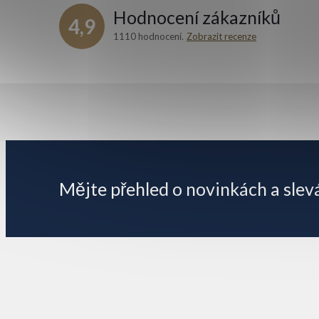
Hodnocení zákazníků
4,9
1110 hodnocení
Zobrazit recenze
Z
á
p
Mějte přehled o novinkách
a slev
a
t
í