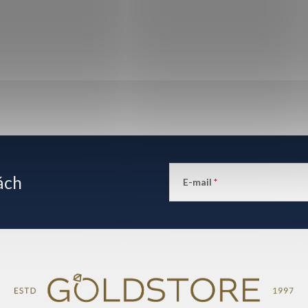
ách
E-mail