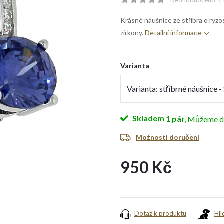
Neohodnoceno
P
Krásné náušnice ze stříbra o ryzo
zirkony.
Detailní informace
Varianta
Skladem
1 pár
Možnosti doručení
950 Kč
Měrná
cena:
Dotaz k produktu
Hlí