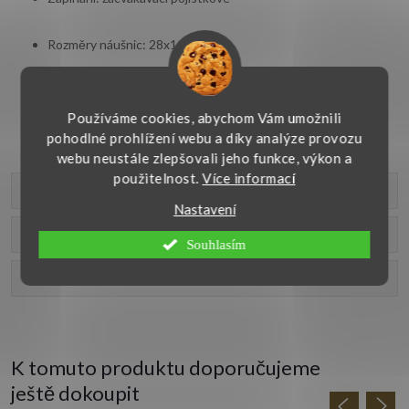
Rozměry náušnic: 28x11 mm
Elegantní design vhodný pro každodenní i slavnostní nošení
Používáme cookies, abychom Vám umožnili
pohodlné prohlížení webu a díky analýze provozu
Dárkové balení
webu neustále zlepšovali jeho funkce, výkon a
použitelnost.
Více informací
Parametry produktu
Nastavení
Recenze
Souhlasím
Diskuse
K tomuto produktu doporučujeme
ještě dokoupit