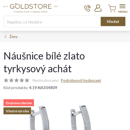
Přejít
na
obsah
Nákupní
Hledat
košík
Ženy
Náušnice bílé zlato
tyrkysový achát
Neohodnoceno
Podrobnosti hodnocení
Kód produktu:
4.19.NA304809
Doprava zdarma
Vlastní výroba