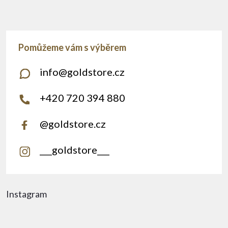
info
@
goldstore.cz
+420 720 394 880
@goldstore.cz
___goldstore___
Instagram