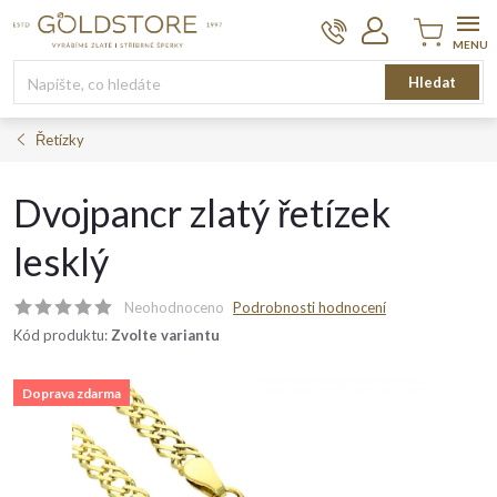
Přejít
na
obsah
Nákupní
Hledat
košík
Řetízky
Dvojpancr zlatý řetízek
lesklý
Neohodnoceno
Podrobnosti hodnocení
Kód produktu:
Zvolte variantu
Doprava zdarma