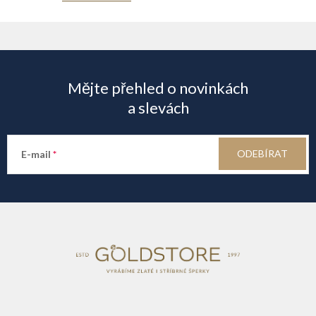
Z
á
Mějte přehled o novinkách
p
a slevách
a
ODEBÍRAT
E-mail
t
í