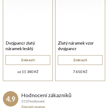
Dvojpancr zlatý
Zlatý náramek vzor
náramek lesklý
dvojpancr
Zobrazit
Zobrazit
11 340 Kč
7 650 Kč
od
Hodnocení zákazníků
4,9
1110 hodnocení
Zobrazit recenze