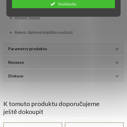
Zapínání: karabina
Souhlasím
Určení: unisex
Balení: dárková krabička součástí
Parametry produktu
Recenze
Diskuse
K tomuto produktu doporučujeme
ještě dokoupit