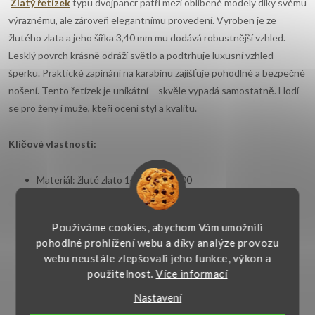
Zlatý řetízek
typu dvojpancr
patří mezi oblíbené modely díky svému
výraznému, ale zároveň elegantnímu provedení. Vyroben je ze
žlutého zlata a jeho šířka 3,40 mm mu dodává robustnější vzhled.
Lesklý povrch krásně odráží světlo a podtrhuje luxusní vzhled
šperku. Praktické zapínání na karabinu zajišťuje pohodlné a bezpečné
nošení. Tento řetízek je unikátní – skvěle vypadá samostatně. Hodí
se pro ženy i muže, kteří ocení styl a kvalitu.
Klíčové vlastnosti:
Materiál: žluté zlato 14kt. 585/1000
Šířka: 3,40 mm
Používáme cookies, abychom Vám umožnili
pohodlné prohlížení webu a díky analýze provozu
Typ: Dvojpancr
webu neustále zlepšovali jeho funkce, výkon a
použitelnost.
Více informací
Povrch: vysoce lesklý, hladký
Nastavení