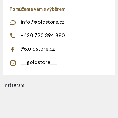
info
@
goldstore.cz
+420 720 394 880
@goldstore.cz
___goldstore___
Instagram