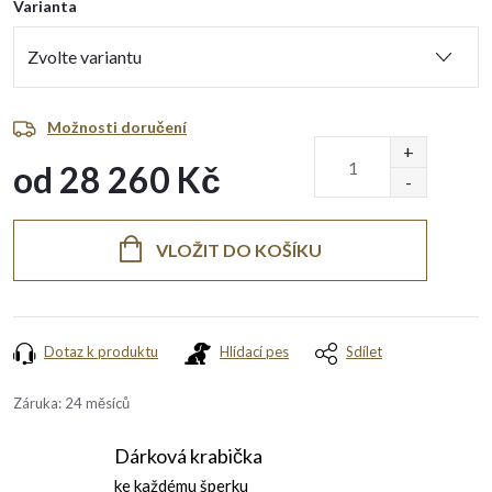
Varianta
Možnosti doručení
od
28 260 Kč
Měrná
cena:
VLOŽIT DO KOŠÍKU
Dotaz k produktu
Hlídací pes
Sdílet
Záruka
:
24 měsíců
Dárková krabička
ke každému šperku