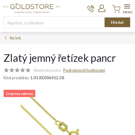
Přejít
na
obsah
Nákupní
Hledat
košík
Na krk
Zlatý jemný řetízek pancr
Neohodnoceno
Podrobnosti hodnocení
Kód produktu:
1.01.RE006412.38
Doprava zdarma