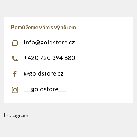
info
@
goldstore.cz
+420 720 394 880
@goldstore.cz
___goldstore___
Instagram