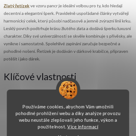
Zlatý řetízek
ve vzoru pancr je ideální volbou pro ty, kdo hledají
decentní a elegantní šperk. Pravidelně uspořádané články vytvářejí
harmonický celek, který působí nadčasově a jemně zvýrazní linii krku.
Lesklý povrch podtrhuje krásu žlutého zlata a dodává šperku luxusní
charakter. Díky své univerzálnosti se skvěle kombinuje s přívěsky, ale
vynikne i samostatně. Spolehlivé zapínání zaručuje bezpečné a
pohodlné nošení. Řetízek je dodáván v dárkové krabičce, připraven
potěšit i jako dárek.
Klíčové vlastnosti
Materiál:
žluté zlato 14kt. 585/1000
Používáme cookies, abychom Vám umožnili
Typ:
vzor pancr
pohodlné prohlížení webu a díky analýze provozu
webu neustále zlepšovali jeho funkce, výkon a
Zapínání:
pérový kroužek
použitelnost.
Více informací