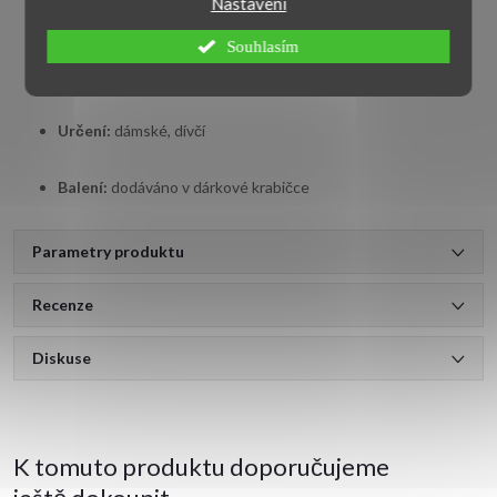
Nastavení
Šířka:
1 mm
Souhlasím
Styl:
jemný, elegantní
Určení:
dámské, dívčí
Balení:
dodáváno v dárkové krabičce
Parametry produktu
Recenze
Diskuse
K tomuto produktu doporučujeme