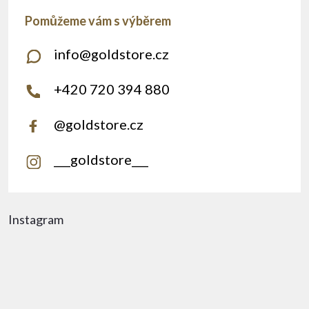
info
@
goldstore.cz
+420 720 394 880
@goldstore.cz
___goldstore___
Instagram