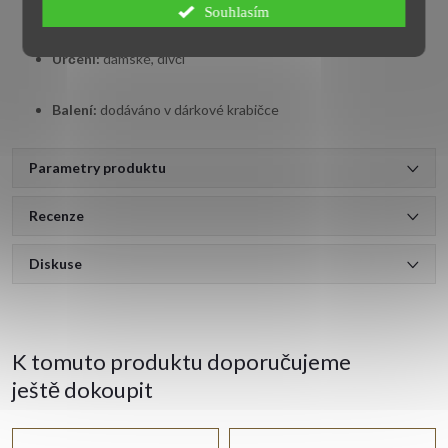
Styl:
jemný, elegantní
Souhlasím
Určení:
dámské, dívčí
Balení:
dodáváno v dárkové krabičce
Parametry produktu
Recenze
Diskuse
K tomuto produktu doporučujeme
ještě dokoupit