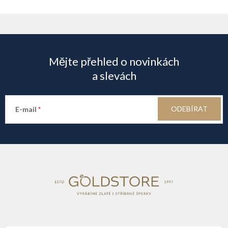
Z
á
Mějte přehled o novinkách
p
a slevách
a
ODEBÍRAT
E-mail
t
í