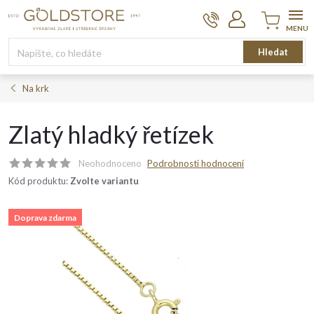
Přejít
na
obsah
Nákupní
Hledat
košík
Na krk
Zlatý hladký řetízek
Neohodnoceno
Podrobnosti hodnocení
Kód produktu:
Zvolte variantu
Doprava zdarma