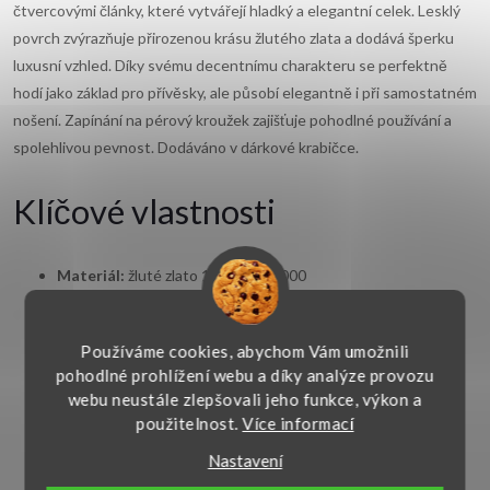
čtvercovými články, které vytvářejí hladký a elegantní celek. Lesklý
povrch zvýrazňuje přirozenou krásu žlutého zlata a dodává šperku
luxusní vzhled. Díky svému decentnímu charakteru se perfektně
hodí jako základ pro přívěsky, ale působí elegantně i při samostatném
nošení. Zapínání na pérový kroužek zajišťuje pohodlné používání a
spolehlivou pevnost. Dodáváno v dárkové krabičce.
Klíčové vlastnosti
Materiál:
žluté zlato 14kt. 585/1000
Typ:
vzor kostička (hladký)
Používáme cookies, abychom Vám umožnili
pohodlné prohlížení webu a díky analýze provozu
Zapínání:
pérový kroužek
webu neustále zlepšovali jeho funkce, výkon a
použitelnost.
Více informací
Šířka:
1 mm
Nastavení