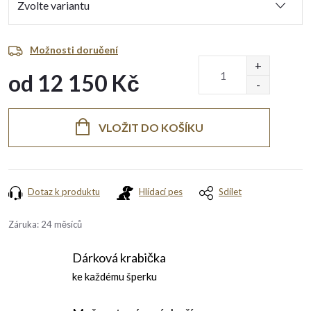
Možnosti doručení
od
12 150 Kč
Měrná
cena:
VLOŽIT DO KOŠÍKU
Dotaz k produktu
Hlídací pes
Sdílet
Záruka
:
24 měsíců
Dárková krabička
ke každému šperku