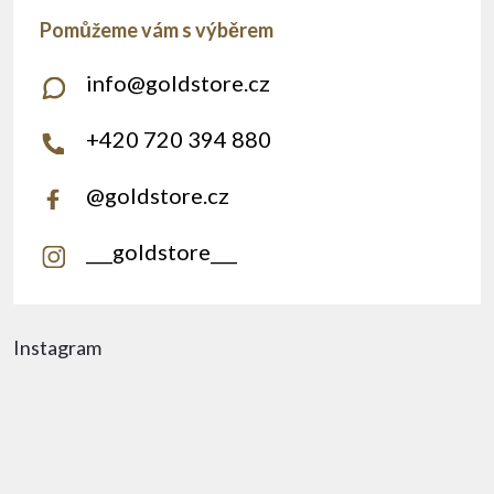
info
@
goldstore.cz
+420 720 394 880
@goldstore.cz
___goldstore___
Instagram