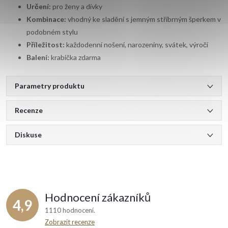
Určení:
pro ženy a dívky
Kombinace:
vhodný ke sladění s jemným stříbrným šperkem v
podobném stylu
Příležitost:
každodenní nošení, narozeniny, svátek, výročí
Balení:
krabička zdarma
Parametry produktu
Recenze
Diskuse
Hodnocení zákazníků
4,9
1110 hodnocení
Zobrazit recenze