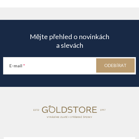
Z
á
Mějte přehled o novinkách
p
a slevách
a
ODEBÍRAT
E-mail
t
í