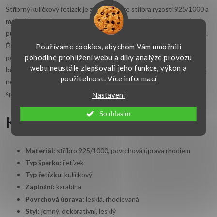
Stříbrný kuličkový řetízek je zhotovený ze stříbra ryzosti 925/1000 a
má lesklou rhodiovanou povrchovou úpravu. Kuličkové provedení
působí jemně dekorativně a dobře vynikne při samostatném nošení.
Řetízek lze kombinovat také s vhodným
stříbrným náramkem
v
Používáme cookies, abychom Vám umožnili
pohodlné prohlížení webu a díky analýze provozu
podobném stylu. Zapínání na karabinu je praktické a pevné pro
webu neustále zlepšovali jeho funkce, výkon a
běžné používání. Šperk je vhodný pro ženy a dívky ke každodennímu
použitelnost.
Více informací
nošení i jako dárek k narozeninám, svátku nebo výročí. Ke každému
šperku dodáváme krabičku zdarma.
Nastavení
Souhlasím
Klíčové vlastnosti
Materiál:
stříbro 925/1000, povrchová úprava rhodiem
Typ šperku:
řetízek
Typ řetízku:
kuličkový
Zapínání:
karabina
Povrchová úprava:
lesklá, rhodiovaná
Styl:
jemný, dekorativní, lesklý