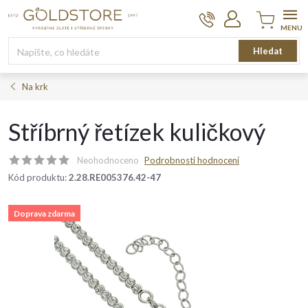
Přejít
na
obsah
Nákupní
Hledat
košík
Na krk
Stříbrný řetízek kuličkový
Neohodnoceno
Podrobnosti hodnocení
Kód produktu:
2.28.RE005376.42-47
Doprava zdarma