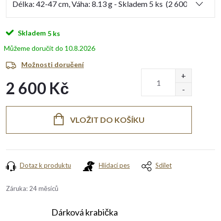
Skladem
5 ks
10.8.2026
Možnosti doručení
2 600 Kč
Měrná
cena:
VLOŽIT DO KOŠÍKU
Dotaz k produktu
Hlídací pes
Sdílet
Záruka
:
24 měsíců
Dárková krabička