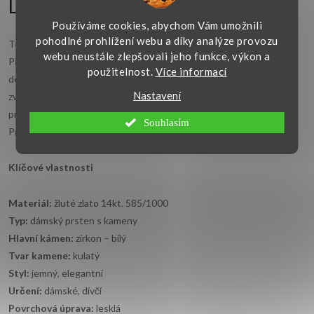
Detailní popis produktu
Používáme cookies, abychom Vám umožnili
pohodlné prohlížení webu a díky analýze provozu
Tento dámský
zlatý prsten
je vyrobený ze žlutého zlata 585/1000.
webu neustále zlepšovali jeho funkce, výkon a
Přední část prstenu zdobí tři bílé zirkony a jemné prořezávané
použitelnost.
Více informací
detaily po stranách. Šířka prstenu je 6,5 mm. Lesklé provedení
Nastavení
zvýrazňuje hladký povrch zlata i osazení kamenů. Prsten je vhodný
pro běžné nošení i jako dárek k narozeninám, svátku nebo výročí.
Souhlasím
Prsten je vyroben v naší zlatnické dílně.
Klíčové vlastnosti
Materiál:
žluté zlato 14kt. 585/1000
Typ:
dámský prsten s kameny
Hlavní kámen:
zirkon – bílý
Tvar kamene:
kulatý
Styl:
jemný, elegantní
Určení:
dámské, dívčí
Povrchová úprava:
lesklá