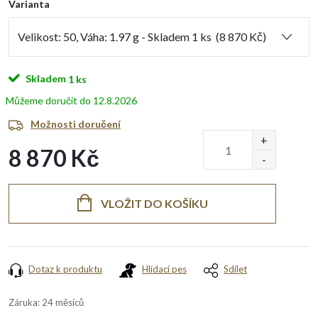
Varianta
Skladem
1 ks
12.8.2026
Možnosti doručení
8 870 Kč
Měrná
cena:
VLOŽIT DO KOŠÍKU
Dotaz k produktu
Hlídací pes
Sdílet
Záruka
:
24 měsíců