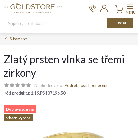
Přejít
na
obsah
Nákupní
Hledat
košík
S kameny
Zlatý prsten vlnka se třemi
zirkony
Neohodnoceno
Podrobnosti hodnocení
Kód produktu:
1.19.PS107196.50
Doprava zdarma
Vlastní výroba