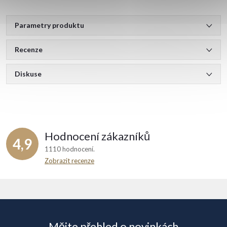
Parametry produktu
Recenze
Diskuse
Hodnocení zákazníků
4,9
1110 hodnocení
Zobrazit recenze
Z
á
Mějte přehled o novinkách