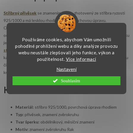
Stříbrný přívěsek
se znamením Rak je zhotovený ze stříbra ryzosti
925/1000 a má lesklou rhodiovanou povrchovou úpravu.
Obdélníkový tvar zdobí rytina znamení zvěrokruhu Rak, které
odpovídá období narození od 22. 6. do 21. 7. Celkový rozměr přívěsku
Používáme cookies, abychom Vám umožnili
je 28 × 13 mm, takže se dobře hodí na jemnější i středně silný
pohodlné prohlížení webu a díky analýze provozu
stříbrný řetízek
. Unisex provedení je vhodné pro ženy i muže ke
webu neustále zlepšovali jeho funkce, výkon a
každodennímu nošení nebo jako osobní dárek k narozeninám, svátku
použitelnost.
Více informací
či výročí. Šperk je vyrobený v České republice a dodáváme jej v
Nastavení
krabičce zdarma.
Souhlasím
Klíčové vlastnosti
Materiál:
stříbro 925/1000, povrchová úprava rhodiem
Typ:
přívěsek, znamení zvěrokruhu
Tvar šperku:
obdélníkový, měsíční znamení
Motiv:
znamení zvěrokruhu Rak