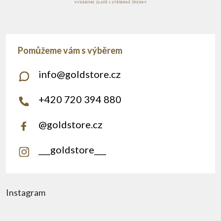
info
@
goldstore.cz
+420 720 394 880
@goldstore.cz
___goldstore___
Instagram