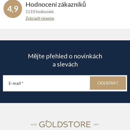
Hodnocení zákazníků
4,9
1110 hodnocení
Zobrazit recenze
Z
á
Mějte přehled o novinkách
p
a slevách
a
ODEBÍRAT
E-mail
t
í