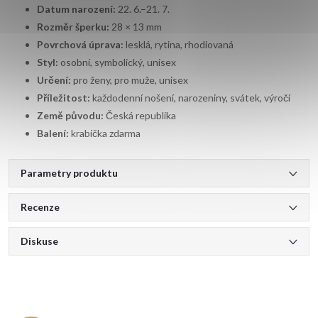
Datum narození:
22. 6.–21. 7.
Rozměr šperku:
28 × 13 mm
Povrchová úprava:
lesklá, rytina, rhodiovaná
Styl:
osobní, symbolický, unisex
Určení:
pro ženy, pro muže, unisex
Příležitost:
každodenní nošení, narozeniny, svátek, výročí
Země původu:
Česká republika
Balení:
krabička zdarma
Parametry produktu
Recenze
Diskuse