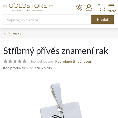
Přejít
na
obsah
Nákupní
Hledat
košík
Přívěsky
Stříbrný přívěs znamení rak
Neohodnoceno
Podrobnosti hodnocení
Kód produktu:
2.23.ZN076905