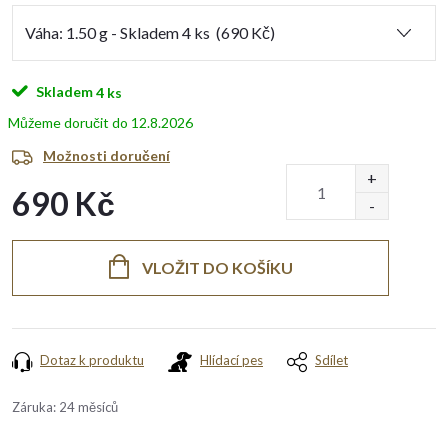
Skladem
4 ks
12.8.2026
Možnosti doručení
690 Kč
Měrná
cena:
VLOŽIT DO KOŠÍKU
Dotaz k produktu
Hlídací pes
Sdílet
Záruka
:
24 měsíců