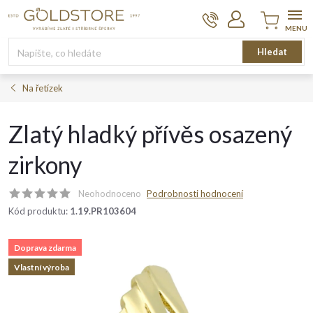
Přejít
na
obsah
Nákupní
Hledat
košík
Na řetízek
Zlatý hladký přívěs osazený
zirkony
Neohodnoceno
Podrobnosti hodnocení
Kód produktu:
1.19.PR103604
Doprava zdarma
Vlastní výroba