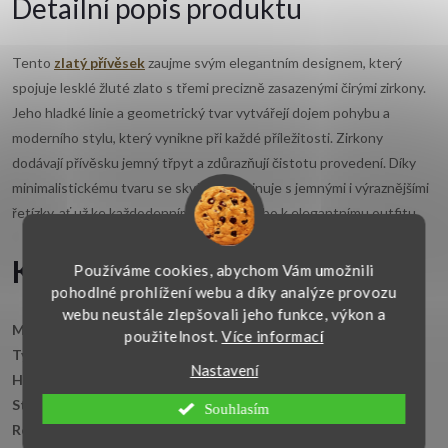
Detailní popis produktu
Tento
zlatý přívěsek
zaujme svým elegantním designem, který
spojuje lesklé žluté zlato s třemi precizně zasazenými čirými zirkony.
Jeho hladké linie a geometrický tvar vytvářejí dojem pohybu a
moderního stylu, který vynikne při každé příležitosti. Zirkony
dodávají přívěsku jemný třpyt a zdůrazňují čistotu provedení. Díky
minimalistickému tvaru se skvěle kombinuje s jemnými i výraznějšími
řetízky, ať už ke každodennímu nošení nebo k elegantnímu outfitu.
Klíčové vlastnosti:
Používáme cookies, abychom Vám umožnili
pohodlné prohlížení webu a díky analýze provozu
webu neustále zlepšovali jeho funkce, výkon a
Materiál:
žluté zlato 14kt. 585/1000
použitelnost.
Více informací
Typ:
přívěsek s hladkým povrchem
Nastavení
Hlavní kámen:
čirý zirkon
Styl:
elegantní, moderní
Souhlasím
Rozměr přívěsku:
17×9 mm