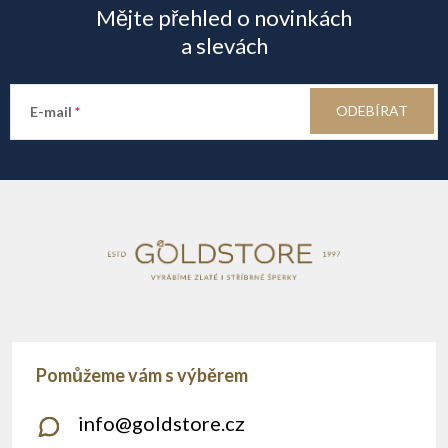
Mějte přehled o novinkách
p
a slevách
a
ODEBÍRAT
E-mail
t
í
info
@
goldstore.cz