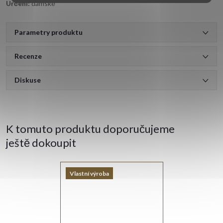
Určení:
dámské
Parametry produktu
Recenze
Diskuse
K tomuto produktu doporučujeme
ještě dokoupit
Vlastní výroba