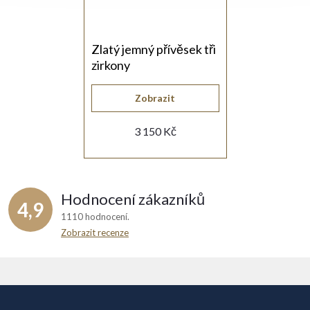
Zlatý jemný přívěsek tři
zirkony
Zobrazit
3 150 Kč
Hodnocení zákazníků
4,9
1110 hodnocení
Zobrazit recenze
Z
á