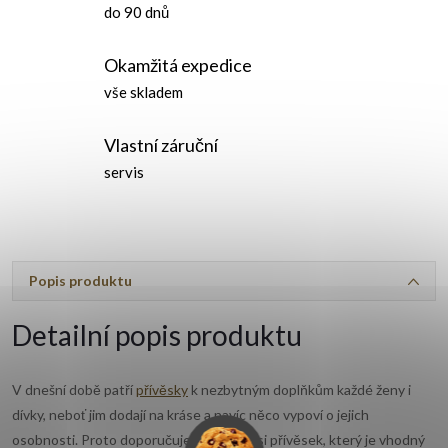
do 90 dnů
Okamžitá expedice
vše skladem
Vlastní záruční
servis
Popis produktu
Detailní popis produktu
V dnešní době patří
přívěsky
k nezbytným doplňkům každé ženy i
dívky, neboť jim dodají na kráse a navíc něco vypoví o jejich
osobnosti. Proto doporučujeme pořídit si přívěsek, který je vhodný