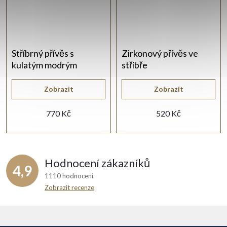
Stříbrný přívěs s
Zirkonový přívěs ve
kulatým modrým
stříbře
zirkonem
Zobrazit
Zobrazit
770 Kč
520 Kč
Hodnocení zákazníků
4,9
1110 hodnocení
Zobrazit recenze
Z