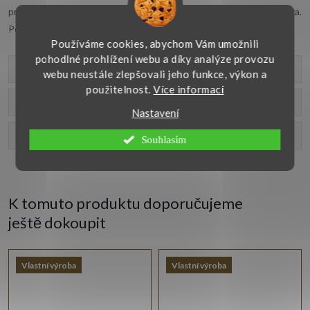
pro každou příležitost. Námi nabízený přívěsek je vyrobený ze stříbra.
Pořiďte si tento líbivý přívěsek pro každý den.
Používáme cookies, abychom Vám umožnili
pohodlné prohlížení webu a díky analýze provozu
Parametry produktu
webu neustále zlepšovali jeho funkce, výkon a
použitelnost.
Více informací
Recenze
Nastavení
Diskuse
Souhlasím
K tomuto produktu doporučujeme
ještě dokoupit
Vlastní výroba
Vlastní výroba