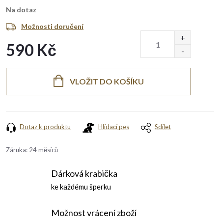
Na dotaz
Možnosti doručení
590 Kč
Měrná
cena:
VLOŽIT DO KOŠÍKU
Dotaz k produktu
Hlídací pes
Sdílet
Záruka
:
24 měsíců
Dárková krabička
ke každému šperku
Možnost vrácení zboží