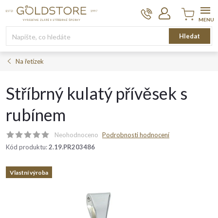
Přejít
na
obsah
Nákupní
Hledat
košík
Na řetízek
Stříbrný kulatý přívěsek s
rubínem
Neohodnoceno
Podrobnosti hodnocení
Kód produktu:
2.19.PR203486
Vlastní výroba