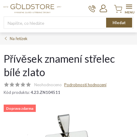
Přejít
na
obsah
Nákupní
Hledat
košík
Na řetízek
Přívěsek znamení střelec
bílé zlato
Neohodnoceno
Podrobnosti hodnocení
Kód produktu:
4.23.ZN104511
Doprava zdarma