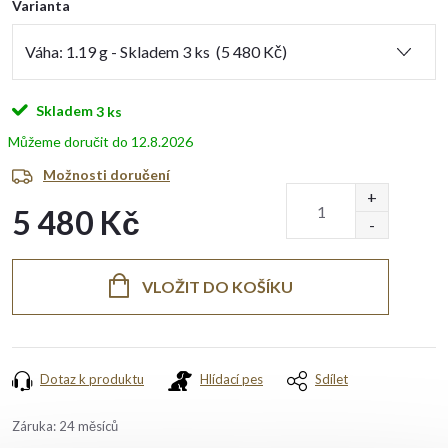
Varianta
Skladem
3 ks
12.8.2026
Možnosti doručení
5 480 Kč
Měrná
cena:
VLOŽIT DO KOŠÍKU
Dotaz k produktu
Hlídací pes
Sdílet
Záruka
:
24 měsíců