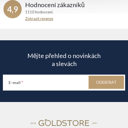
Hodnocení zákazníků
4,9
1110 hodnocení
Zobrazit recenze
Z
á
Mějte přehled o novinkách
p
a slevách
a
ODEBÍRAT
E-mail
t
í