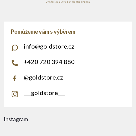
info
@
goldstore.cz
+420 720 394 880
@goldstore.cz
___goldstore___
Instagram