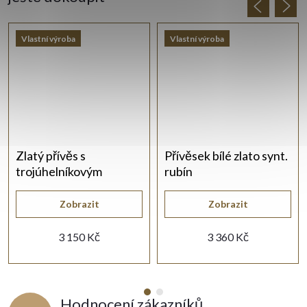
Vlastní výroba
Vlastní výroba
Zlatý přívěs s
Přívěsek bílé zlato synt.
trojúhelníkovým
rubín
zirkonem
Zobrazit
Zobrazit
3 150 Kč
3 360 Kč
Hodnocení zákazníků