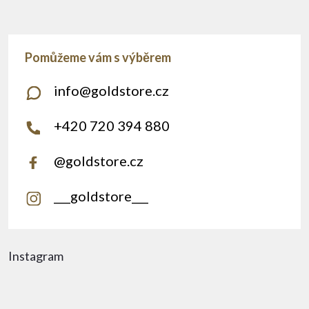
info
@
goldstore.cz
+420 720 394 880
@goldstore.cz
___goldstore___
Instagram