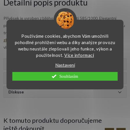
Detailní popis produktu
Přívěsek je vyroben z bílého zlata o ryzosti 585/1000. Elegantní
přívěsek je osazen synt. tmavě modrým safírem broušeným do tvaru
trojúhelníku. Velikost safíru je 9x9x9 mm a celý
přívěsek z bílého
Používáme cookies, abychom Vám umožnili
zlata
měří 17x9 mm.
Nadčasový
šperk je kvalitně vyroben v naší
pohodlné prohlížení webu a díky analýze provozu
vlastní zlatnické dílně a je vhodný ke každodennímu nošení.
webu neustále zlepšovali jeho funkce, výkon a
použitelnost.
Více informací
Parametry produktu
Nastavení
Souhlasím
Recenze
Diskuse
K tomuto produktu doporučujeme
ještě dokoupit