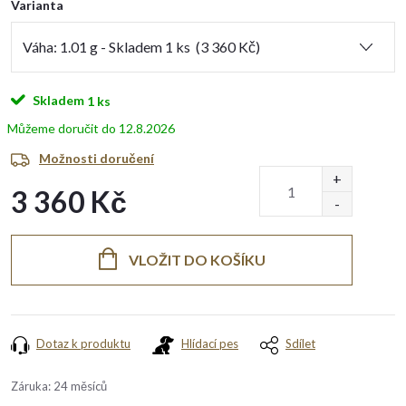
Varianta
Skladem
1 ks
12.8.2026
Možnosti doručení
3 360 Kč
Měrná
cena:
VLOŽIT DO KOŠÍKU
Dotaz k produktu
Hlídací pes
Sdílet
Záruka
:
24 měsíců