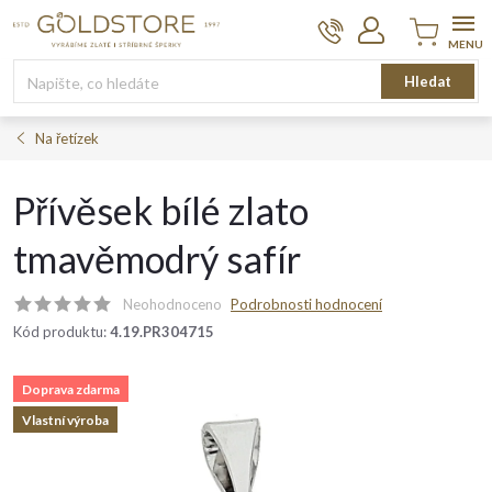
Přejít
na
obsah
Nákupní
Hledat
košík
Na řetízek
Přívěsek bílé zlato
tmavěmodrý safír
Neohodnoceno
Podrobnosti hodnocení
Kód produktu:
4.19.PR304715
Doprava zdarma
Vlastní výroba