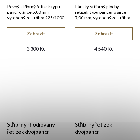
Pevný stříbrný řetízek typu
Pánský stříbrný plochý
pancr o šířce 5,00 mm,
řetízek typu pancer o šířce
vyrobený ze stříbra 925/1000
7,00 mm, vyrobený ze stříbra
s lesklou rhodiovanou
925/1000 s lesklou
povrchovou úpravou.
rhodiovanou povrchovou
Zobrazit
Zobrazit
úpravou.
3 300 Kč
4 540 Kč
Stříbrný rhodiovaný
Stříbrný řetízek
řetízek dvojpancr
dvojpancr