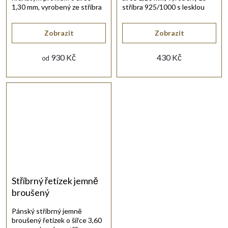
1,30 mm, vyrobený ze stříbra
stříbra 925/1000 s lesklou
925/1000 s lesklou
rhodiovanou povrchovou
rhodiovanou povrchovou
úpravou.
Zobrazit
Zobrazit
úpravou.
930 Kč
430 Kč
od
Stříbrný řetízek jemně
broušený
Pánský stříbrný jemně
broušený řetízek o šířce 3,60