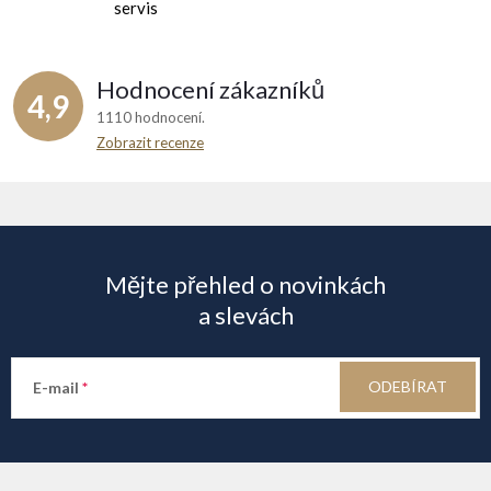
servis
Hodnocení zákazníků
4,9
1110 hodnocení
Zobrazit recenze
Z
á
Mějte přehled o novinkách
p
a slevách
a
ODEBÍRAT
E-mail
t
í