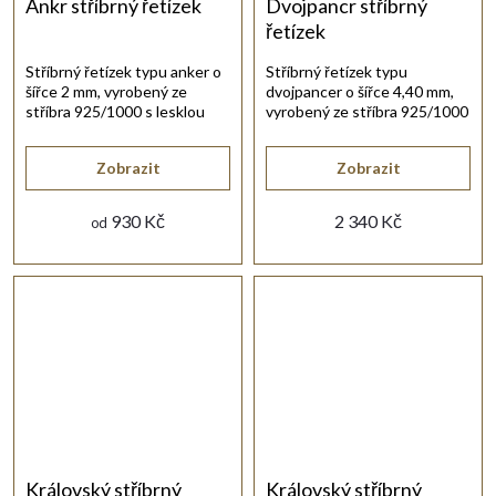
Ankr stříbrný řetízek
Dvojpancr stříbrný
řetízek
Stříbrný řetízek typu anker o
Stříbrný řetízek typu
šířce 2 mm, vyrobený ze
dvojpancer o šířce 4,40 mm,
stříbra 925/1000 s lesklou
vyrobený ze stříbra 925/1000
rhodiovanou povrchovou
s lesklou rhodiovanou
úpravou.
povrchovou úpravou.
Zobrazit
Zobrazit
930 Kč
2 340 Kč
od
Královský stříbrný
Královský stříbrný