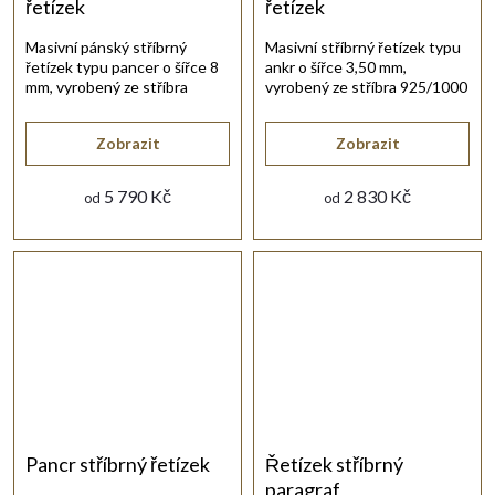
řetízek
řetízek
Masivní pánský stříbrný
Masivní stříbrný řetízek typu
řetízek typu pancer o šířce 8
ankr o šířce 3,50 mm,
mm, vyrobený ze stříbra
vyrobený ze stříbra 925/1000
925/1000 s lesklou
s lesklou rhodiovanou
rhodiovanou úpravou.
úpravou.
Zobrazit
Zobrazit
5 790 Kč
2 830 Kč
od
od
Pancr stříbrný řetízek
Řetízek stříbrný
paragraf