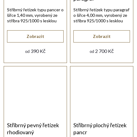
Stříbrný řetízek typu pancer o
Stříbrný řetízek typu paragraf
šířce 1,40 mm, vyrobený ze
o šířce 4,00 mm, vyrobený ze
stříbra 925/1000 s lesklou
stříbra 925/1000 s lesklou
rhodiovanou povrchovou
rhodiovanou povrchovou
úpravou.
úpravou.
Zobrazit
Zobrazit
390 Kč
2 700 Kč
od
od
Stříbrný pevný řetízek
Stříbrný plochý řetízek
rhodiovaný
pancr