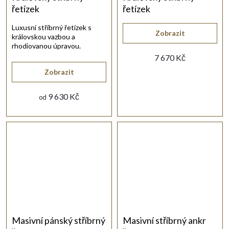
řetízek
řetízek
Luxusní stříbrný řetízek s
Zobrazit
královskou vazbou a
rhodiovanou úpravou.
Nadčasový šperk pro muže i
7 670 Kč
ženy.
Zobrazit
9 630 Kč
od
Masivní pánský stříbrný
Masivní stříbrný ankr