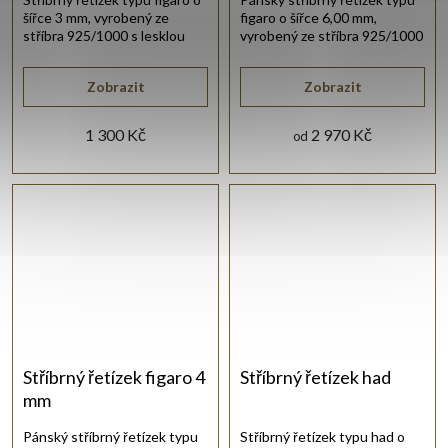
šířce 3 mm, vyrobený ze
figaro o šířce 6,00 mm,
stříbra 925/1000 s lesklou
vyrobený ze stříbra 925/1000
rhodiovanou povrchovou
s lesklou rhodiovanou
úpravou.
povrchovou úpravou.
Zobrazit
Zobrazit
1 300 Kč
2 970 Kč
od
Stříbrný řetízek figaro 4
Stříbrný řetízek had
mm
Pánský stříbrný řetízek typu
Stříbrný řetízek typu had o