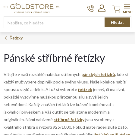
Přejít
na
obsah
Nákupní
Hledat
košík
Řetízky
Pánské stříbrné řetízky
Vítejte v naší rozsáhlé nabídce stříbrných
pánských řetízků
, kde si
každý muž vybere doplněk podle svého vkusu. Naše kolekce nabízí
spoustu stylů a délek. Ať už si vyberete
řetízek
jemný, či masivní,
pokaždé vyzdvihne mužskou přirozenou sílu a zvýší jejich
sebevědomí. Každý z našich řetízků lze krásně kombinovat s
jakýmkoli přívěskem a Váš outfit se tak stane moderním a
originálním. Námi nabízené
stříbrné řetízky
jsou vyrobeny z
kvalitního stříbra o ryzosti 925/1000. Pokud máte raději žluté zlato,
neváhejte a podívejte se na naši širokou nabídku
řetízků ze žlutého