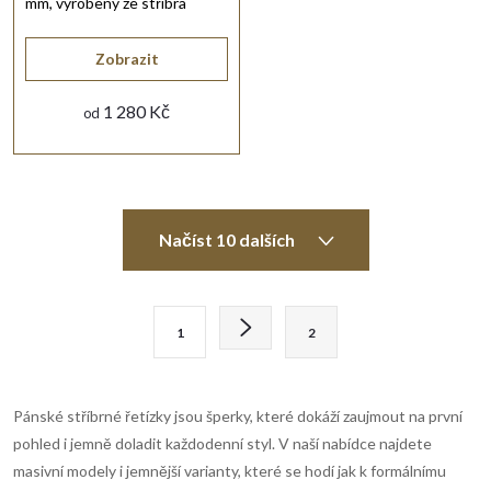
mm, vyrobený ze stříbra
925/1000 s lesklou
rhodiovanou povrchovou
Zobrazit
úpravou.
1 280 Kč
od
O
Načíst 10 dalších
v
l
S
1
2
t
á
r
d
á
Pánské stříbrné řetízky jsou šperky, které dokáží zaujmout na první
n
a
pohled i jemně doladit každodenní styl. V naší nabídce najdete
k
masivní modely i jemnější varianty, které se hodí jak k formálnímu