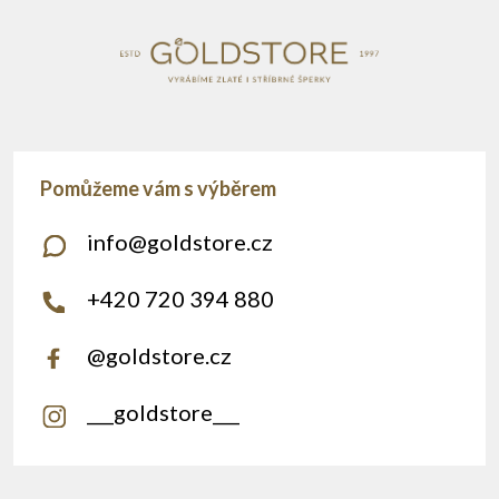
info
@
goldstore.cz
+420 720 394 880
@goldstore.cz
___goldstore___