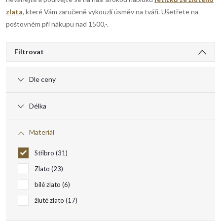
zlata
, které Vám zaručeně vykouzlí úsměv na tváři. Ušetřete na
poštovném při nákupu nad 1500,-.
V
Filtrovat
ý
Dle ceny
p
Délka
i
Materiál
s
Stříbro
31
Zlato
23
p
bílé zlato
6
r
žluté zlato
17