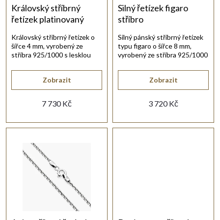
í
Královský stříbrný
Silný řetízek figaro
řetízek platinovaný
stříbro
p
Královský stříbrný řetízek o
Silný pánský stříbrný řetízek
šířce 4 mm, vyrobený ze
typu figaro o šířce 8 mm,
r
stříbra 925/1000 s lesklou
vyrobený ze stříbra 925/1000
platinovanou povrchovou
s lesklou rhodiovanou
úpravou.
povrchovou úpravou.
o
Zobrazit
Zobrazit
d
7 730 Kč
3 720 Kč
u
k
t
ů