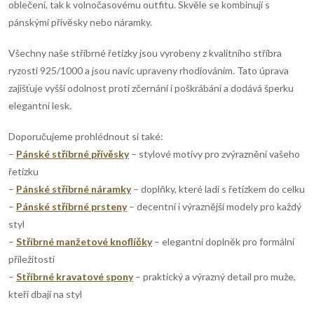
c
o
oblečení, tak k volnočasovému outfitu. Skvěle se kombinují s
í
pánskými přívěsky nebo náramky.
v
á
p
Všechny naše stříbrné řetízky jsou vyrobeny z kvalitního stříbra
n
ryzosti 925/1000 a jsou navíc upraveny rhodiováním. Tato úprava
r
í
zajišťuje vyšší odolnost proti zčernání i poškrábání a dodává šperku
elegantní lesk.
v
k
Doporučujeme prohlédnout si také:
–
Pánské stříbrné přívěsky
– stylové motivy pro zvýraznění vašeho
y
řetízku
–
Pánské stříbrné náramky
– doplňky, které ladí s řetízkem do celku
v
–
Pánské stříbrné prsteny
– decentní i výraznější modely pro každý
ý
styl
–
Stříbrné manžetové knoflíčky
– elegantní doplněk pro formální
p
příležitosti
i
–
Stříbrné kravatové spony
– praktický a výrazný detail pro muže,
kteří dbají na styl
s