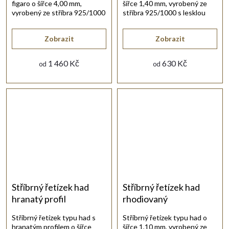
figaro o šířce 4,00 mm,
šířce 1,40 mm, vyrobený ze
vyrobený ze stříbra 925/1000
stříbra 925/1000 s lesklou
s lesklou rhodiovanou
rhodiovanou povrchovou
povrchovou úpravou.
úpravou.
Zobrazit
Zobrazit
1 460 Kč
630 Kč
od
od
Stříbrný řetízek had
Stříbrný řetízek had
hranatý profil
rhodiovaný
Stříbrný řetízek typu had s
Stříbrný řetízek typu had o
hranatým profilem o šířce
šířce 1,10 mm, vyrobený ze