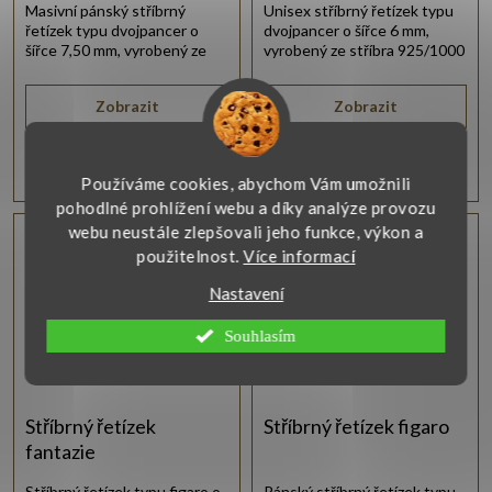
Masivní pánský stříbrný
Unisex stříbrný řetízek typu
řetízek typu dvojpancer o
dvojpancer o šířce 6 mm,
šířce 7,50 mm, vyrobený ze
vyrobený ze stříbra 925/1000
stříbra 925/1000 s lesklou
s lesklou rhodiovanou
rhodiovanou úpravou.
povrchovou úpravou.
Zobrazit
Zobrazit
5 820 Kč
3 660 Kč
od
Používáme cookies, abychom Vám umožnili
pohodlné prohlížení webu a díky analýze provozu
webu neustále zlepšovali jeho funkce, výkon a
použitelnost.
Více informací
Nastavení
Souhlasím
Stříbrný řetízek
Stříbrný řetízek figaro
fantazie
Stříbrný řetízek typu figaro o
Pánský stříbrný řetízek typu