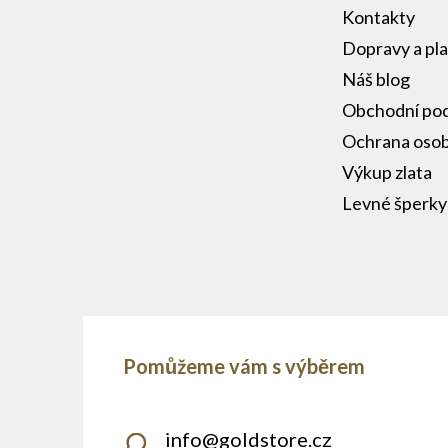
Kontakty
Dopravy a pl
Náš blog
Obchodní po
Ochrana osob
Výkup zlata
Levné šperky
info
@
goldstore.cz