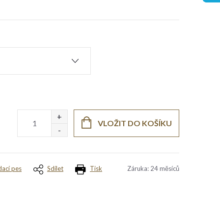
VLOŽIT DO KOŠÍKU
dací pes
Sdílet
Tisk
Záruka
:
24 měsíců