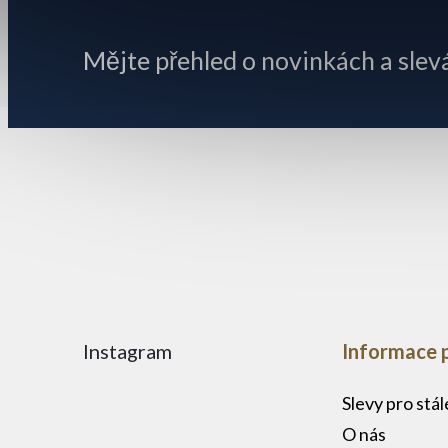
p
Mějte přehled o novinkách
a slev
a
t
í
Instagram
Informace 
Slevy pro stá
O nás