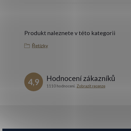
Produkt naleznete v této kategorii
Řetízky
Hodnocení zákazníků
4,9
1110 hodnocení
Zobrazit recenze
Z
á