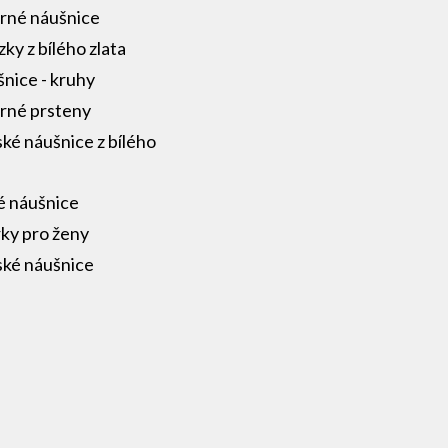
brné náušnice
zky z bílého zlata
nice - kruhy
brné prsteny
ké náušnice z bílého
a
é náušnice
ky pro ženy
ké náušnice