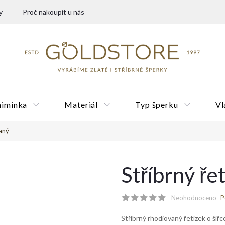
y
Proč nakoupit u nás
miminka
Materiál
Typ šperku
Vl
vaný
Dárkové poukazy
Stříbrný ře
Neohodnoceno
P
Stříbrný rhodiovaný řetízek o šíř