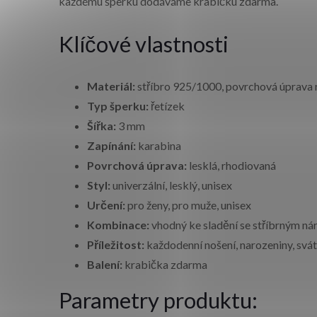
každému šperku dodáváme krabičku zdarma.
Klíčové vlastnosti
Materiál:
stříbro 925/1000, povrchová úprava
Typ šperku:
řetízek
Šířka:
3 mm
Zapínání:
karabina
Povrchová úprava:
lesklá, rhodiovaná
Styl:
univerzální, lesklý, unisex
Určení:
pro ženy, pro muže, unisex
Kombinace:
vhodný ke sladění se stříbrným n
Příležitost:
každodenní nošení, narozeniny, svát
Balení:
krabička zdarma
Parametry produktu: