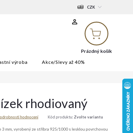
CZK
Nákupní
košík
Prázdný košík
astní výroba
Akce/Slevy až 40%
tízek rhodiovaný
odrobnosti hodnocení
Kód produktu:
Zvolte variantu
ce 3 mm, vyrobený ze stříbra 925/1000 s lesklou povrchovou