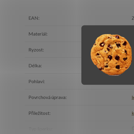
EAN
:
Z
Materiál
:
S
Ryzost
:
Délka
:
Pohlaví
:
Povrchová úprava
:
l
Příležitost
:
k
Typ šperku
:
Ř