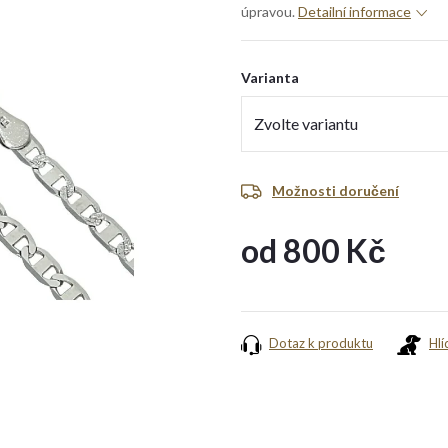
úpravou.
Detailní informace
Varianta
Možnosti doručení
od
800 Kč
Měrná
cena:
Dotaz k produktu
Hlí