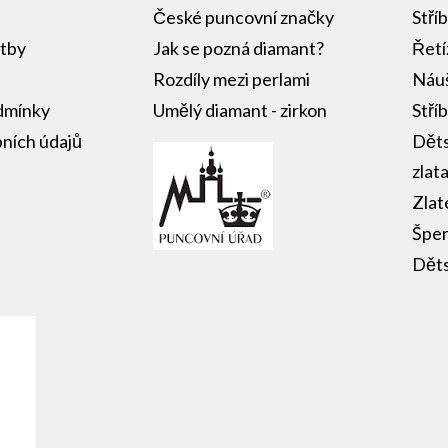
České puncovní značky
Stří
atby
Jak se pozná diamant?
Řetí
Rozdíly mezi perlami
Náuš
dmínky
Umělý diamant - zirkon
Stří
ních údajů
Děts
zlat
Zlat
Šper
Děts