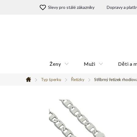
Přejít
Slevy pro stálé zákazníky
Dopravy a platb
na
obsah
Ženy
Muži
Děti a 
Typ šperku
Řetízky
Stříbrný řetízek rhodio
Domů