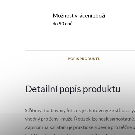
Možnost vrácení zboží
do 90 dnů
POPIS PRODUKTU
Detailní popis produktu
Stříbrný rhodiovaný řetízek je zhotovený ze stříbra 
vhodný pro ženy i muže. Řetízek lze nosit samostatn
Zapínání na karabinu je praktické a pevné pro běžné 