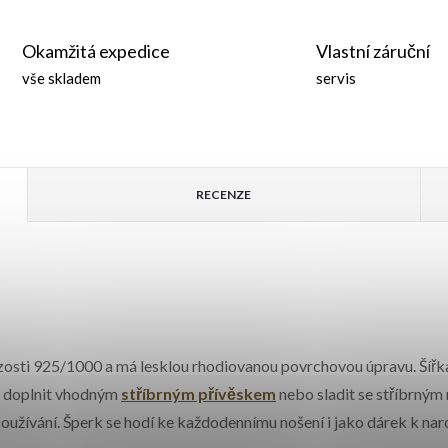
Okamžitá expedice
Vlastní záruční
vše skladem
servis
RECENZE
ryzosti 925/1000 a má lesklou rhodiovanou povrchovou úpravu. Šířk
ě, doplnit vhodným
stříbrným přívěskem
nebo sladit se stříbrný
používání. Šperk se hodí ke každodennímu nošení i jako dárek k na