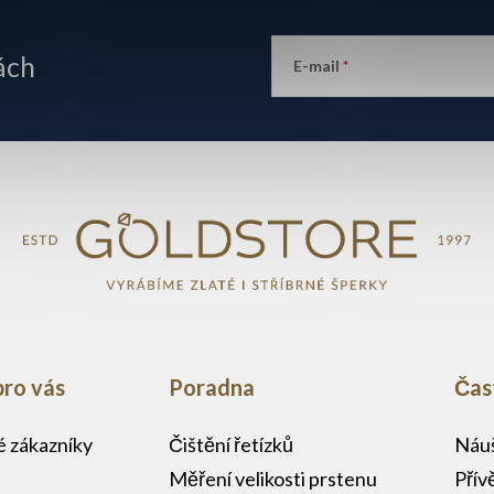
ách
E-mail
pro vás
Poradna
Čas
lé zákazníky
Čištění řetízků
Náuš
Měření velikosti prstenu
Přív