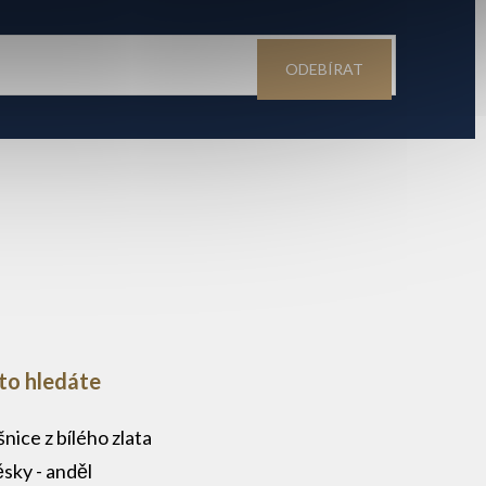
ODEBÍRAT
to hledáte
nice z bílého zlata
ěsky - anděl