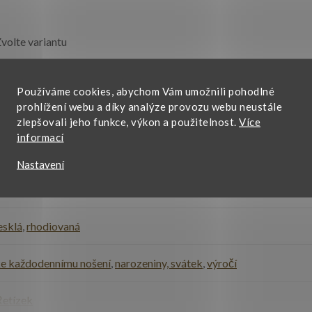
volte variantu
tříbro
Používáme cookies, abychom Vám umožnili pohodlné
prohlížení webu a díky analýze provozu webu neustále
925/1000
zlepšovali jeho funkce, výkon a použitelnost.
Více
informací
45 cm
,
50 cm
Nastavení
dámské
,
pánské
,
unisex
esklá
,
rhodiovaná
e každodennímu nošení
,
narozeniny, svátek
,
výročí
etízek