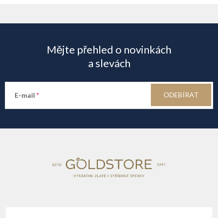
Z
i
á
s
Mějte přehled o novinkách
u
p
a slevách
a
ODEBÍRAT
E-mail
t
í