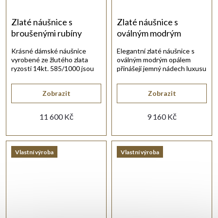
Zlaté náušnice s
Zlaté náušnice s
broušenými rubíny
oválným modrým
opálem
Krásné dámské náušnice
Elegantní zlaté náušnice s
vyrobené ze žlutého zlata
oválným modrým opálem
ryzosti 14kt. 585/1000 jsou
přinášejí jemný nádech luxusu
osazeny vybroušenými rubíny.
pro každý den.
Zobrazit
Zobrazit
11 600 Kč
9 160 Kč
Vlastní výroba
Vlastní výroba