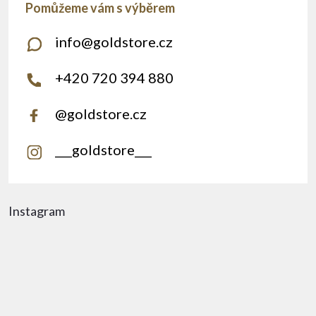
info
@
goldstore.cz
+420 720 394 880
@goldstore.cz
___goldstore___
Instagram