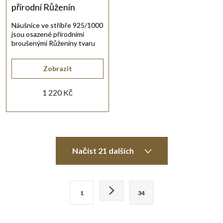
přírodní Růženín
Náušnice ve stříbře 925/1000
jsou osazené přírodními
broušenými Růženíny tvaru
trojúhelníku.
Zobrazit
1 220 Kč
O
Načíst 21 dalších
v
l
S
1
34
t
á
r