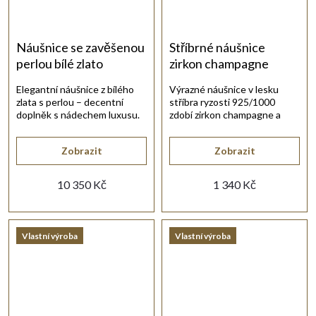
Náušnice se zavěšenou
Stříbrné náušnice
perlou bílé zlato
zirkon champagne
Elegantní náušnice z bílého
Výrazné náušnice v lesku
zlata s perlou – decentní
stříbra ryzosti 925/1000
doplněk s nádechem luxusu.
zdobí zirkon champagne a
drobné bílé zirkony na háčku.
Zobrazit
Zobrazit
10 350 Kč
1 340 Kč
Vlastní výroba
Vlastní výroba