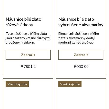
Náušnice bílé zlato
Náušnice bílé zlato
růžové zirkony
vybroušené akvamaríny
Tyto náušnice z bílého zlata
Elegantní náušnice z bílého
jsou osazeny krásně růžovými
zlata s akvamaríny dodají
broušenými zirkony.
moderní vzhled a půvab.
Zobrazit
Zobrazit
9 780 Kč
9 000 Kč
Vlastní výroba
Vlastní výroba