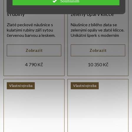
Souhlasím
Zlaté peckové náušnice
Náušnice bílé zlato
s rubíny
zelený opál v klícce
Zlaté peckové náušnice s
Náušnice z bílého zlata se
kulatými rubíny září sytou
zelenými opály ve zlaté klícce.
červenou barvou a leskem.
Unikátní šperk s moderním
designem.
Zobrazit
Zobrazit
4 790 Kč
10 350 Kč
Vlastní výroba
Vlastní výroba