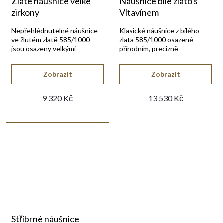
Zlaté náušnice velké
Náušnice bílé zlato s
zirkony
Vltavínem
Nepřehlédnutelné náušnice
Klasické náušnice z bílého
ve žlutém zlatě 585/1000
zlata 585/1000 osazené
jsou osazeny velkými
přírodním, precizně
třpytivými zirkony.
broušeným vltavínem.
Zobrazit
Zobrazit
9 320 Kč
13 530 Kč
Stříbrné náušnice