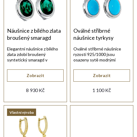
e
s
Abecedně
n
p
í
r
Náušnice z bílého zlata
Oválné stříbrné
broušený smaragd
náušnice tyrkysy
p
o
Elegantní náušnice z bílého
Oválné stříbrné náušnice
zlata zdobí broušený
ryzosti 925/1000 jsou
r
d
syntetický smaragd v
osazeny sytě modrými
oválném tvaru.
přírodními tyrkysy.
o
u
Zobrazit
Zobrazit
d
8 930 Kč
1 100 Kč
k
u
t
Vlastní výroba
k
ů