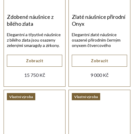
Zdobené náušnice z
Zlaté náušnice přírodní
bílého zlata
Onyx
Elegantní a třpytivé náušnice
Elegantní zlaté náušnice
z bílého zlata jsou osazeny
osazené přírodním černým
zelenými smaragdy a zirkony.
onyxem čtvercového
hladkého brusu.
Zobrazit
Zobrazit
15 750 Kč
9 000 Kč
Vlastní výroba
Vlastní výroba