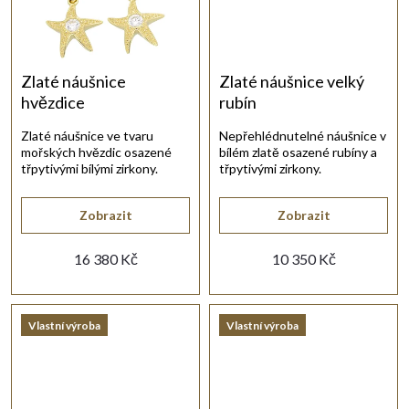
t
ů
Zlaté náušnice
Zlaté náušnice velký
hvězdice
rubín
Zlaté náušnice ve tvaru
Nepřehlédnutelné náušnice v
mořských hvězdic osazené
bílém zlatě osazené rubíny a
třpytivými bílými zirkony.
třpytivými zirkony.
Zobrazit
Zobrazit
16 380 Kč
10 350 Kč
Vlastní výroba
Vlastní výroba