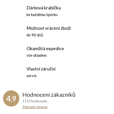
d
á
Dárková krabička
n
a
ke každému šperku
k
c
o
Možnost vrácení zboží
í
v
do 90 dnů
á
p
n
Okamžitá expedice
r
í
vše skladem
v
Vlastní záruční
k
servis
y
v
Hodnocení zákazníků
4,9
ý
1110 hodnocení
Zobrazit recenze
p