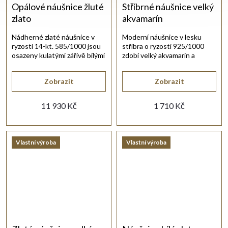
Opálové náušnice žluté
Stříbrné náušnice velký
zlato
akvamarín
Nádherné zlaté náušnice v
Moderní náušnice v lesku
ryzosti 14-kt. 585/1000 jsou
stříbra o ryzosti 925/1000
osazeny kulatými zářivě bílými
zdobí velký akvamarín a
opály.
drobné bílé zirkony na háčku.
Zobrazit
Zobrazit
11 930 Kč
1 710 Kč
Vlastní výroba
Vlastní výroba