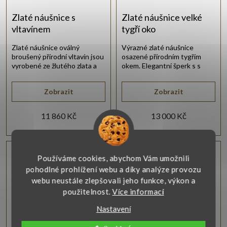
Zlaté náušnice s
Zlaté náušnice velké
vltavínem
tygří oko
Zlaté náušnice oválný
Výrazné zlaté náušnice
broušený přírodní vltavín jsou
osazené přírodním tygřím
vyrobené ze žlutého zlata a
okem. Elegantní šperk s s
pochází z naší výroby.
nádhernými kameny pro ženy.
Zobrazit
Zobrazit
11 860 Kč
13 000 Kč
Vlastní výroba
Vlastní výroba
Používáme cookies, abychom Vám umožnili
pohodlné prohlížení webu a díky analýze provozu
webu neustále zlepšovali jeho funkce, výkon a
použitelnost.
Více informací
Nastavení