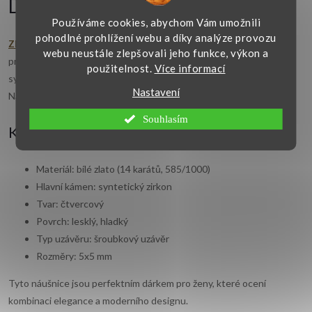
Detailní popis produktu
Používáme cookies, abychom Vám umožnili
pohodlné prohlížení webu a díky analýze provozu
Zlaté náušnice
se šroubkovým uzávěrem jsou ideálním doplňkem
webu neustále zlepšovali jeho funkce, výkon a
pro každodenní nošení i speciální příležitosti. Hlavním kamenem je
použitelnost.
Více informací
synt. zirkon, který přidává šperku zářivý lesk a sofistikovaný vzhled.
Nastavení
Náušnice mají čtvercový tvar, což je moderní a stylový design.
Souhlasím
Klíčové vlastnosti:
Materiál: bílé zlato (14 karátů, 585/1000)
Hlavní kámen: syntetický zirkon
Tvar: čtvercový
Povrch: lesklý, hladký
Typ uzávěru: šroubkový uzávěr
Rozměry: 5x5 mm
Tyto náušnice jsou perfektním dárkem pro ženy, které ocení
kombinaci elegance a moderního designu.