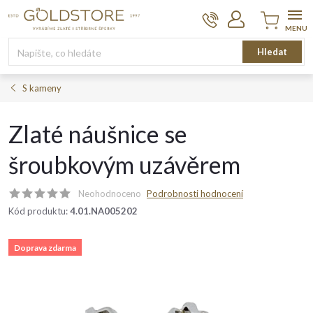
Přejít
na
obsah
Nákupní
Hledat
košík
S kameny
Zlaté náušnice se
šroubkovým uzávěrem
Neohodnoceno
Podrobnosti hodnocení
Kód produktu:
4.01.NA005202
Doprava zdarma