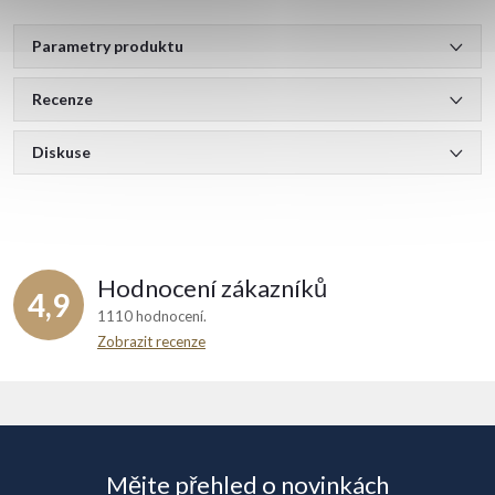
Parametry produktu
Recenze
Diskuse
Hodnocení zákazníků
4,9
1110 hodnocení
Zobrazit recenze
Z
á
Mějte přehled o novinkách