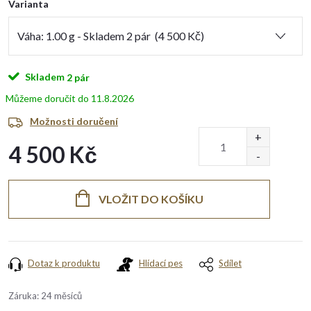
Varianta
Skladem
2 pár
11.8.2026
Možnosti doručení
4 500 Kč
Měrná
cena:
VLOŽIT DO KOŠÍKU
Dotaz k produktu
Hlídací pes
Sdílet
Záruka
:
24 měsíců