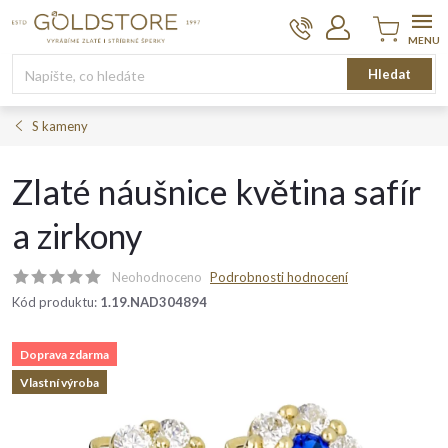
Přejít
na
obsah
Nákupní
Hledat
košík
S kameny
Zlaté náušnice květina safír
a zirkony
Neohodnoceno
Podrobnosti hodnocení
Kód produktu:
1.19.NAD304894
Doprava zdarma
Vlastní výroba