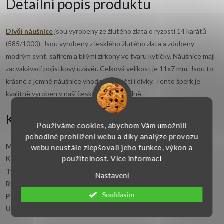
Detailní popis produktu
Dívčí náušnice
jsou vyrobeny ze žlutého zlata o ryzosti 14 karátů
(585/1000). Jsou vyrobeny z lesklého žlutého zlata a zdobeny
modrým synt. safírem a bílými zirkony ve tvaru kytičky. Náušnice mají
zacvakávací pojistkový uzávěr. Celková velikost je 11x7 mm. Jsou to
krásné a jemné náušnice vhodné pro děti i dívky. Tento šperk je
kvalitně vyroben v naší české zlatnické dílně.
Klíčové vlastnosti
Používáme cookies, abychom Vám umožnili
pohodlné prohlížení webu a díky analýze provozu
Materiál:
Žluté zlato 14kt. (585/1000)
webu neustále zlepšovali jeho funkce, výkon a
použitelnost.
Více informací
Kámen:
Syntetický safír a čiré zirkony
Typ zapínání:
Zacvakávací pojistkové
Nastavení
Rozměr šperku:
11x7 mm
Souhlasím
Povrchová úprava:
Lesklé zlato
Určení:
Dívčí a dětské zlaté náušnice