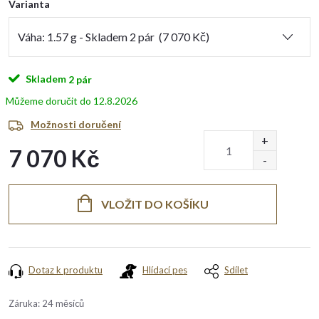
Varianta
Skladem
2 pár
12.8.2026
Možnosti doručení
7 070 Kč
Měrná
cena:
VLOŽIT DO KOŠÍKU
Dotaz k produktu
Hlídací pes
Sdílet
Záruka
:
24 měsíců