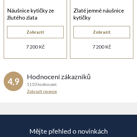
Náušnice kytičky ze
Zlaté jemné náušnice
žlutého zlata
kytičky
Zobrazit
Zobrazit
7 200 Kč
7 200 Kč
Hodnocení zákazníků
4,9
1110 hodnocení
Zobrazit recenze
Z
á
Mějte přehled o novinkách