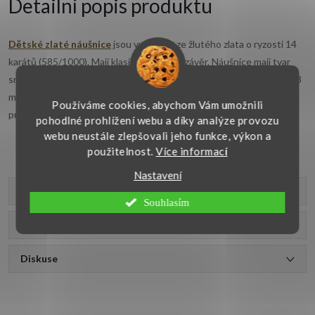
Detailní popis produktu
Dětské zlaté náušnice
jsou vyrobeny ze žlutého zlata o ryzosti 14
karátů (585/1000). Mají klasický dětský uzávěr. Náušnice mají tvar
srdíčka a jsou zdobeny synt. růžovým zirkonem. Velikost zirkonu je 3
mm. Zlaté náušnice jsou určeny pro nejmenší slečny
. Zlatý šperk je
Používáme cookies, abychom Vám umožnili
precizně vyroben v naší zlatnické dílně.
pohodlné prohlížení webu a díky analýze provozu
webu neustále zlepšovali jeho funkce, výkon a
použitelnost.
Více informací
Nastavení
Parametry produktu
Souhlasím
Recenze
Diskuse