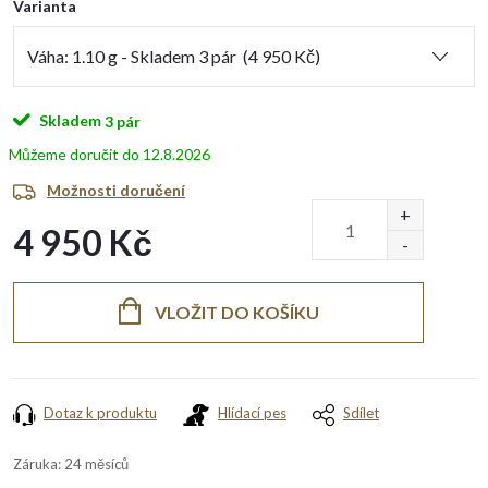
Varianta
Skladem
3 pár
12.8.2026
Možnosti doručení
4 950 Kč
Měrná
cena:
VLOŽIT DO KOŠÍKU
Dotaz k produktu
Hlídací pes
Sdílet
Záruka
:
24 měsíců