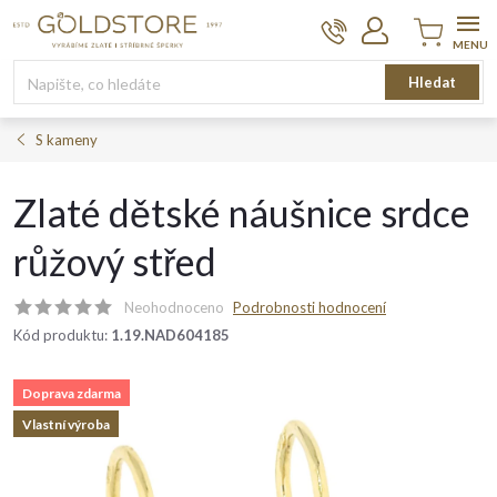
Přejít
na
obsah
Nákupní
Hledat
košík
S kameny
Zlaté dětské náušnice srdce
růžový střed
Neohodnoceno
Podrobnosti hodnocení
Kód produktu:
1.19.NAD604185
Doprava zdarma
Vlastní výroba