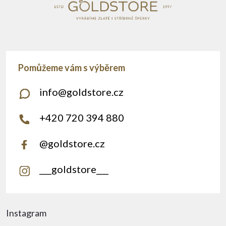
info
@
goldstore.cz
+420 720 394 880
@goldstore.cz
___goldstore___
Instagram