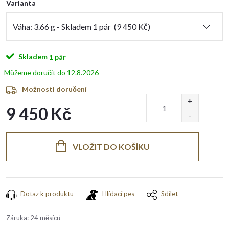
Varianta
Skladem
1 pár
12.8.2026
Možnosti doručení
9 450 Kč
Měrná
cena:
VLOŽIT DO KOŠÍKU
Dotaz k produktu
Hlídací pes
Sdílet
Záruka
:
24 měsíců