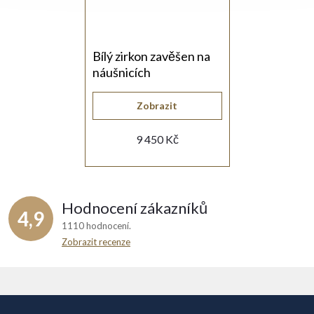
Bílý zirkon zavěšen na
náušnicích
Zobrazit
9 450 Kč
Hodnocení zákazníků
4,9
1110 hodnocení
Zobrazit recenze
Z