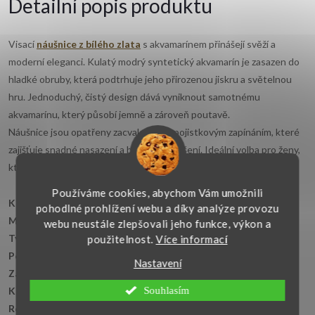
Detailní popis produktu
Visací
náušnice z bílého zlata
s akvamarínem přinášejí svěží a
moderní eleganci. Kulatý modrý syntetický akvamarín je zasazen do
hladké obruby, která podtrhuje jeho přirozenou jiskru a světelnou
hru. Jednoduchý, čistý design dává vyniknout samotnému
akvamarínu, který působí jemně a zároveň poutavě.
Náušnice jsou opatřeny zacvakávacím pojistkovým zapínáním, které
zajišťuje snadné nasazení a bezpečné nošení. Ideální volba pro ženy,
které hledají výraznější, ale stále nadčasový šperk.
Používáme cookies, abychom Vám umožnili
Klíčové vlastnosti:
pohodlné prohlížení webu a díky analýze provozu
Materiál:
bílé zlato 14kt. 585/1000
webu neustále zlepšovali jeho funkce, výkon a
Tvar:
kulatý, visací
použitelnost.
Více informací
Povrchová úprava:
lesklá, hladká
Nastavení
Zapínání:
zacvakávací pojistkové zapínání
Souhlasím
Kámen:
syntetický akvamarín - 10 mm
Rozměr šperku:
28x12 mm