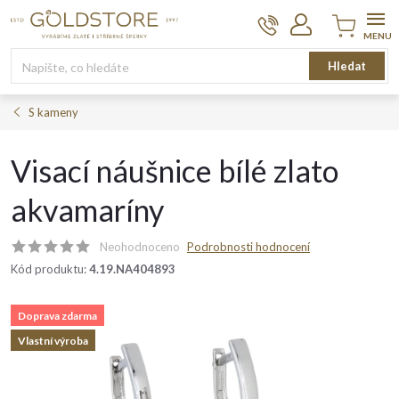
Přejít
na
obsah
Nákupní
Hledat
košík
S kameny
Visací náušnice bílé zlato
akvamaríny
Neohodnoceno
Podrobnosti hodnocení
Kód produktu:
4.19.NA404893
Doprava zdarma
Vlastní výroba