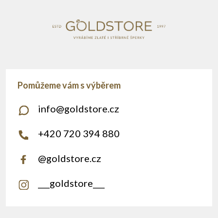
info
@
goldstore.cz
+420 720 394 880
@goldstore.cz
___goldstore___