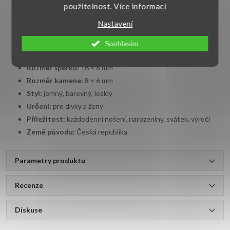
Hlavní kámen:
tyrkys
použitelnost.
Více informací
Barva kamene:
modrá
Nastavení
Tvar šperku:
oválný
Tvar kamene:
oválný tvar
Souhlasím
Zapínání:
klasický dámský uzávěr
Rozměr šperku:
16 × 8 mm
Rozměr kamene:
8 × 6 mm
Styl:
jemný, barevný, lesklý
Určení:
pro dívky a ženy
Příležitost:
každodenní nošení, narozeniny, svátek, výročí
Země původu:
Česká republika
Parametry produktu
Recenze
Diskuse