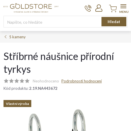
Přejít
na
obsah
Nákupní
Hledat
košík
S kameny
Stříbrné náušnice přírodní
tyrkys
Neohodnoceno
Podrobnosti hodnocení
Kód produktu:
2.19.NA443672
Vlastní výroba