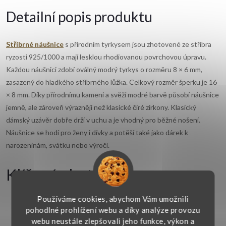
Detailní popis produktu
Stříbrné náušnice
s přírodním tyrkysem jsou zhotovené ze stříbra
ryzosti 925/1000 a mají lesklou rhodiovanou povrchovou úpravu.
Každou náušnici zdobí oválný modrý tyrkys o rozměru 8 × 6 mm,
zasazený do hladkého stříbrného lůžka. Celkový rozměr šperku je 16
× 8 mm. Díky přírodnímu kameni a svěží modré barvě působí náušnice
jemně, ale zároveň výrazněji než klasické čiré zirkony. Klasický
dámský uzávěr dobře drží v uchu a je vhodný pro běžné nošení.
Náušnice se hodí pro ženy i dívky a potěší také jako dárek k
narozeninám, svátku nebo výročí.
Klíčové vlastnosti
Používáme cookies, abychom Vám umožnili
Materiál:
stříbro 925/1000, povrchová úprava rhodiem
pohodlné prohlížení webu a díky analýze provozu
Typ:
náušnice
webu neustále zlepšovali jeho funkce, výkon a