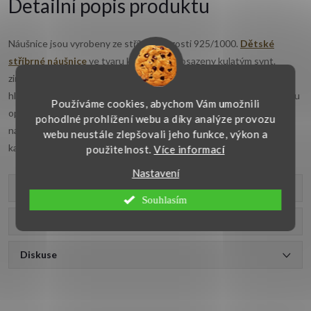
Detailní popis produktu
Náušnice jsou vyrobeny ze stříbra o ryzosti 925/1000.
Dětské
stříbrné náušnice
ve tvaru květiny jsou osazeny kulatým synt.
zirkonem světle modré barvy o průměru 2 mm. Stříbrné náušnice v
hladkém lesklém provedení jsou povrchově upraveny rhodiem a jsou
Používáme cookies, abychom Vám umožnili
opatřeny klasickým dětským zapínáním vpředu. Rozměr celé
pohodlné prohlížení webu a díky analýze provozu
náušničky je 13x6 mm. Jemné náušnice jsou vhodné ke
webu neustále zlepšovali jeho funkce, výkon a
každodennímu nošení.
použitelnost.
Více informací
Nastavení
Parametry produktu
Souhlasím
Recenze
Diskuse