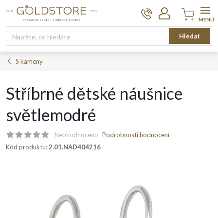
Přejít
na
obsah
Nákupní
Hledat
košík
S kameny
Stříbrné dětské náušnice
světlemodré
Neohodnoceno
Podrobnosti hodnocení
Kód produktu:
2.01.NAD404216