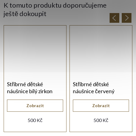
K tomuto produktu doporučujeme
ještě dokoupit
Stříbrné dětské
Stříbrné dětské
náušnice bílý zirkon
náušnice červený
zirkon
Zobrazit
Zobrazit
500 Kč
500 Kč