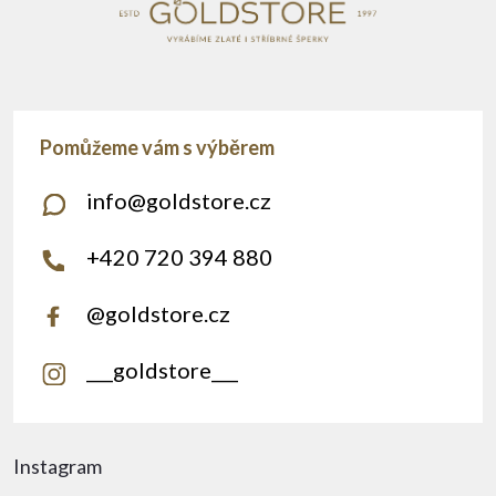
info
@
goldstore.cz
+420 720 394 880
@goldstore.cz
___goldstore___
Instagram