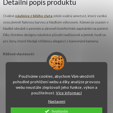
Detailní popis produktu
Oválné
náušnice z bílého zlata
zdobí oválný ametyst, který vyniká
svou jemně fialovou barvou a hladkým výbrusem. Kámen je usazen v
hladké obrubě s pevným a zároveň komfortním zapínáním na patent.
Díky čistému designu náušnice působí nadčasově a jemně, hodí se
pro ženy, které hledají střídmou eleganci s barevnými kameny.
Klíčové vlastnosti:
Materiál:
Bílé zlato 14kt. 585/1000
Používáme cookies, abychom Vám umožnili
Kámen:
Ametyst
pohodlné prohlížení webu a díky analýze provozu
webu neustále zlepšovali jeho funkce, výkon a
Tvar:
Oválný
použitelnost.
Více informací
Nastavení
Rozměr šperku:
16x8 mm
Souhlasím