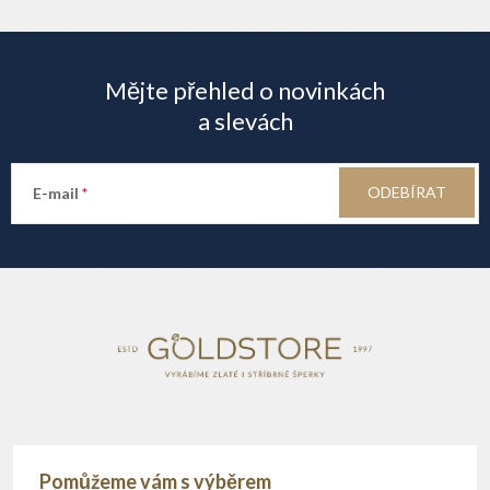
Z
á
Mějte přehled o novinkách
p
a slevách
a
ODEBÍRAT
E-mail
t
í