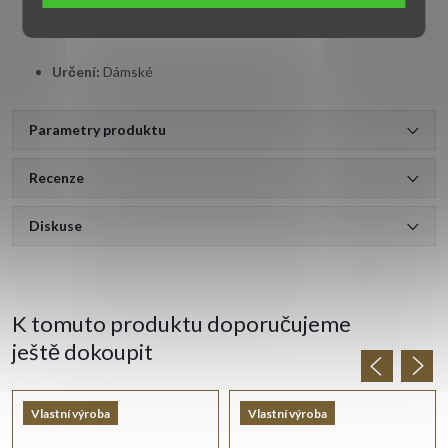
Zapínání:
Klasické patentové
Určení:
Dámské
Parametry produktu
Recenze
Diskuse
K tomuto produktu doporučujeme
ještě dokoupit
Vlastní výroba
Vlastní výroba