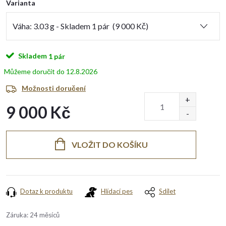
Varianta
Skladem
1 pár
12.8.2026
Možnosti doručení
9 000 Kč
Měrná
cena:
VLOŽIT DO KOŠÍKU
Dotaz k produktu
Hlídací pes
Sdílet
Záruka
:
24 měsíců