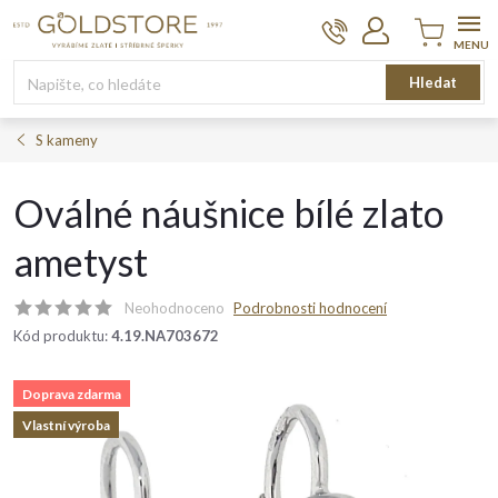
Přejít
na
obsah
Nákupní
Hledat
košík
S kameny
Oválné náušnice bílé zlato
ametyst
Neohodnoceno
Podrobnosti hodnocení
Kód produktu:
4.19.NA703672
Doprava zdarma
Vlastní výroba