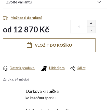
Možnosti doručení
od
12 870 Kč
Měrná
cena:
VLOŽIT DO KOŠÍKU
Dotaz k produktu
Hlídací pes
Sdílet
Záruka
:
24 měsíců
Dárková krabička
ke každému šperku