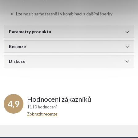
Lze nosit samostatně i v kombinaci s dalšími šperky
Parametry produktu
Recenze
Diskuse
Hodnocení zákazníků
4,9
1110 hodnocení
Zobrazit recenze
Z