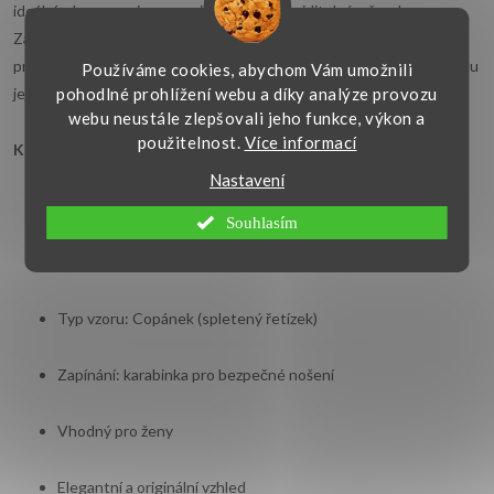
ideálním kompromisem mezi decentním a viditelným šperkem.
Zapínání na karabinku je bezpečné a praktické. Náramek je vhodný
pro ženy, které hledají elegantní doplněk. Díky univerzálnímu vzhledu
Používáme cookies, abychom Vám umožnili
pohodlné prohlížení webu a díky analýze provozu
jej lze nosit samostatně i kombinovat s jinými šperky.
webu neustále zlepšovali jeho funkce, výkon a
použitelnost.
Více informací
Klíčové vlastnosti:
Nastavení
Šířka náramku: 1,70 mm
Souhlasím
Materiál: žluté zlato 585/1000 (14kt.)
Typ vzoru: Copánek (spletený řetízek)
Zapínání: karabinka pro bezpečné nošení
Vhodný pro ženy
Elegantní a originální vzhled