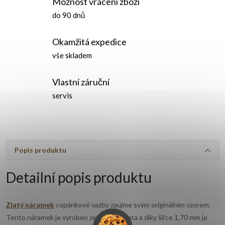
Možnost vrácení zboží
do 90 dnů
Okamžitá expedice
vše skladem
Vlastní záruční
servis
Popis produktu
Detailní popis produktu
Zlatý náramek
copánkové vazby zaujme svým originálním vzorem.
Tento náramek je vyroben ze žlutého zlata a díky šířce 1,70 mm je