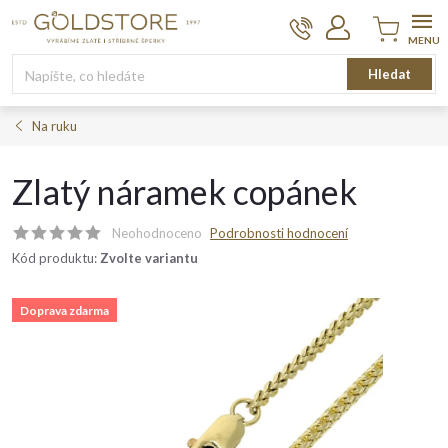
Přejít
na
obsah
Nákupní
Hledat
košík
Na ruku
Zlatý náramek copánek
Neohodnoceno
Podrobnosti hodnocení
Kód produktu:
Zvolte variantu
Doprava zdarma