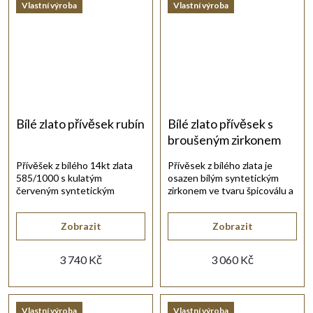
Vlastní výroba
Vlastní výroba
Bílé zlato přívěsek rubín
Bílé zlato přívěsek s
broušeným zirkonem
Přívěšek z bílého 14kt zlata
Přívěsek z bílého zlata je
585/1000 s kulatým
osazen bílým syntetickým
červeným syntetickým
zirkonem ve tvaru špicoválu a
rubínem v hladkém lesklém
má lesklé provedení.
provedení.
Zobrazit
Zobrazit
3 740 Kč
3 060 Kč
Vlastní výroba
Vlastní výroba