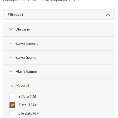
V
Filtrovat
ý
Dle ceny
p
Barva kamene
i
Barva šperku
s
Hlavní kámen
p
Materiál
r
Stříbro
45
o
Zlato
152
bílé zlato
69