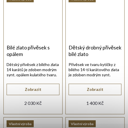
Bílé zlato přívěsek s
Dětský drobný přívěsek
opálem
bílé zlato
Dětský přívěsek z bílého zlata
Přívěsek ve tvaru kytičky z
14 karátů je zdoben modrým
bílého 14-ti karátového zlata
synt. opálem kulatého tvaru.
je zdoben modrým synt.
akvamarínem.
Zobrazit
Zobrazit
2 030 Kč
1 400 Kč
Vlastní výroba
Vlastní výroba