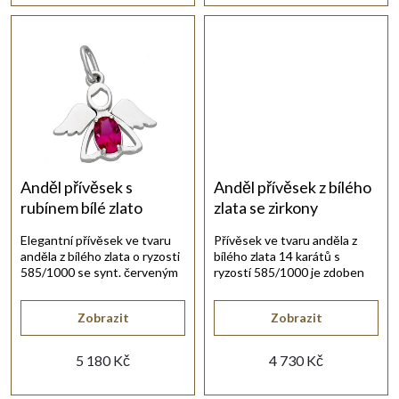
u
k
t
ů
Anděl přívěsek s
Anděl přívěsek z bílého
rubínem bílé zlato
zlata se zirkony
Elegantní přívěsek ve tvaru
Přívěsek ve tvaru anděla z
anděla z bílého zlata o ryzosti
bílého zlata 14 karátů s
585/1000 se synt. červeným
ryzostí 585/1000 je zdoben
rubínem.
bílými synt. zirkony.
Zobrazit
Zobrazit
5 180 Kč
4 730 Kč