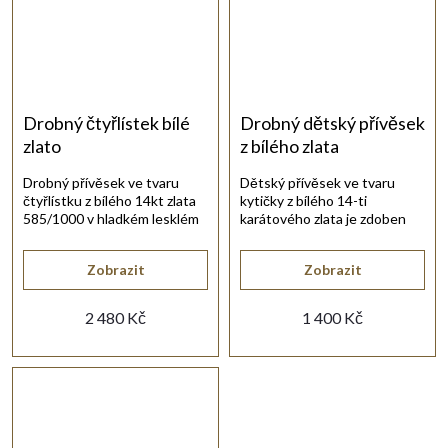
Drobný čtyřlístek bílé
Drobný dětský přívěsek
zlato
z bílého zlata
Drobný přívěsek ve tvaru
Dětský přívěsek ve tvaru
čtyřlístku z bílého 14kt zlata
kytičky z bílého 14-ti
585/1000 v hladkém lesklém
karátového zlata je zdoben
provedení.
bílým synt. zirkonem.
Zobrazit
Zobrazit
2 480 Kč
1 400 Kč