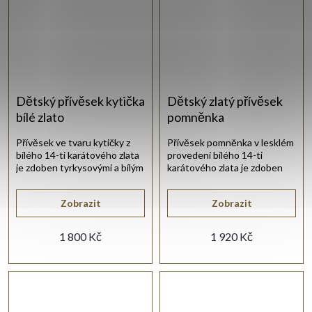
Dětský přívěsek kytička
Dětský zlatý přívěsek
bílé zlato
pomněnka
Přívěsek ve tvaru kytičky z
Přívěsek pomněnka v lesklém
bílého 14-ti karátového zlata
provedení bílého 14-ti
je zdoben tyrkysovými a bílým
karátového zlata je zdoben
synt. zirkonem.
pěti tyrkysy.
Zobrazit
Zobrazit
1 800 Kč
1 920 Kč