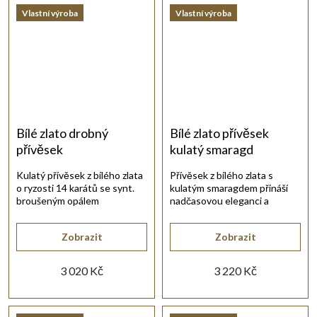
Vlastní výroba
Vlastní výroba
Bílé zlato drobný
Bílé zlato přívěsek
přívěsek
kulatý smaragd
Kulatý přívěsek z bílého zlata
Přívěsek z bílého zlata s
o ryzosti 14 karátů se synt.
kulatým smaragdem přináší
broušeným opálem
nadčasovou eleganci a
zelenomodré barvy.
sofistikovaný design.
Zobrazit
Zobrazit
3 020 Kč
3 220 Kč