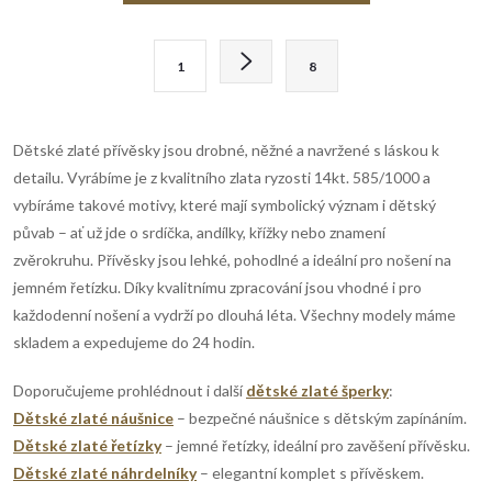
v
l
S
1
8
t
á
r
d
á
Dětské zlaté přívěsky jsou drobné, něžné a navržené s láskou k
n
a
detailu. Vyrábíme je z kvalitního zlata ryzosti 14kt. 585/1000 a
k
vybíráme takové motivy, které mají symbolický význam i dětský
c
o
půvab – ať už jde o srdíčka, andílky, křížky nebo znamení
í
zvěrokruhu. Přívěsky jsou lehké, pohodlné a ideální pro nošení na
v
jemném řetízku. Díky kvalitnímu zpracování jsou vhodné i pro
á
p
každodenní nošení a vydrží po dlouhá léta. Všechny modely máme
n
skladem a expedujeme do 24 hodin.
r
í
Doporučujeme prohlédnout i další
dětské zlaté šperky
:
v
Dětské zlaté náušnice
– bezpečné náušnice s dětským zapínáním.
k
Dětské zlaté řetízky
– jemné řetízky, ideální pro zavěšení přívěsku.
Dětské zlaté náhrdelníky
– elegantní komplet s přívěskem.
y