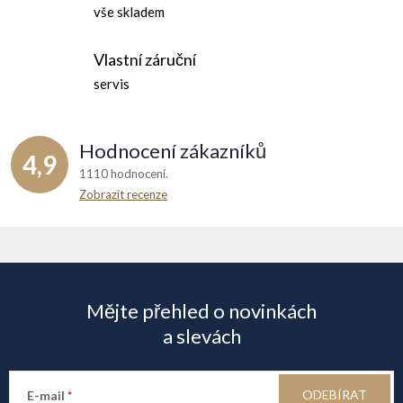
vše skladem
Vlastní záruční
servis
Hodnocení zákazníků
4,9
1110 hodnocení
Zobrazit recenze
Z
á
Mějte přehled o novinkách
p
a slevách
a
ODEBÍRAT
E-mail