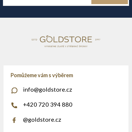
t
í
info
@
goldstore.cz
+420 720 394 880
@goldstore.cz