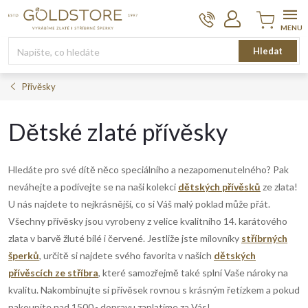
Přejít
na
obsah
Nákupní
Hledat
košík
Přívěsky
Dětské zlaté přívěsky
Hledáte pro své dítě něco speciálního a nezapomenutelného? Pak
neváhejte a podívejte se na naši kolekci
dětských přívěsků
ze zlata!
U nás najdete to nejkrásnější, co si Váš malý poklad může přát.
Všechny přívěsky jsou vyrobeny z velice kvalitního 14. karátového
zlata v barvě žluté bílé i červené. Jestliže jste milovníky
stříbrných
šperků
, určitě si najdete svého favorita v našich
dětských
přívěscích ze stříbra
, které samozřejmě také splní Vaše nároky na
kvalitu. Nakombinujte si přívěsek rovnou s krásným řetízkem a pokud
nakoupíte nad 1500,- dopravu zaplatíme za Vás!