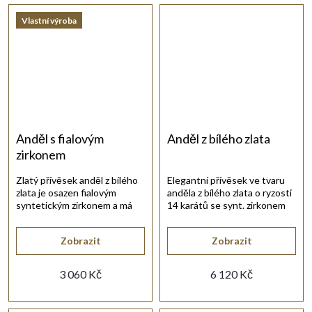
Vlastní výroba
Anděl s fialovým
Anděl z bílého zlata
zirkonem
Zlatý přívěsek anděl z bílého
Elegantní přívěsek ve tvaru
zlata je osazen fialovým
anděla z bílého zlata o ryzosti
syntetickým zirkonem a má
14 karátů se synt. zirkonem
jemné lesklé provedení.
bílé barvy.
Zobrazit
Zobrazit
3 060 Kč
6 120 Kč