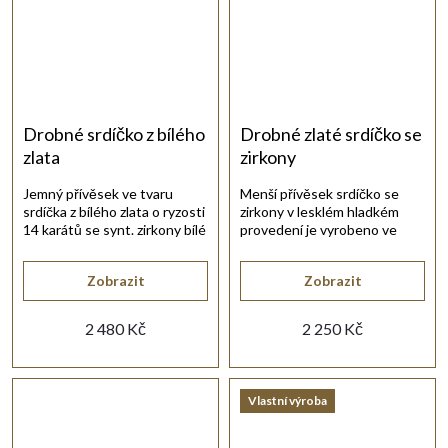
Drobné srdíčko z bílého
Drobné zlaté srdíčko se
zlata
zirkony
Jemný přívěsek ve tvaru
Menší přívěsek srdíčko se
srdíčka z bílého zlata o ryzosti
zirkony v lesklém hladkém
14 karátů se synt. zirkony bílé
provedení je vyrobeno ve
barvy.
žlutém zlatě 14-kt.
Zobrazit
Zobrazit
2 480 Kč
2 250 Kč
Vlastní výroba