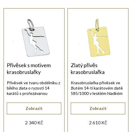
a
Nejlevnější
Nejdražší
z
Nejprodávanější
e
Abecedně
n
í
Přívěsek s motivem
Zlatý přívěs
krasobruslařky
krasobruslařka
p
Přívěsek ve tvaru obdélníku z
Krasobruslařka přívěsek ve
bílého zlata o ryzosti 14
žlutém 14-ti karátovém zlatě
r
karátů s prořezávanou
585/1000 v lesklém hladkém
siluetou krasobruslařky.
provedení.
o
Zobrazit
Zobrazit
d
2 340 Kč
2 610 Kč