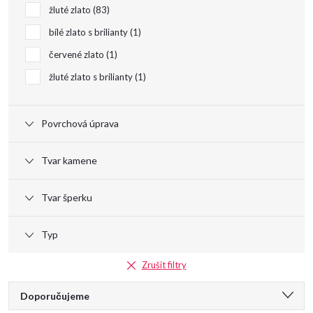
d
žluté zlato
83
u
bílé zlato s brilianty
1
červené zlato
1
k
žluté zlato s brilianty
1
t
Povrchová úprava
ů
Tvar kamene
Tvar šperku
Typ
Zrušit filtry
Ř
Doporučujeme