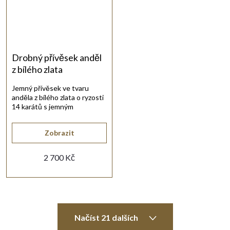
Drobný přívěsek anděl
z bílého zlata
Jemný přívěsek ve tvaru
anděla z bílého zlata o ryzosti
14 karátů s jemným
vybrušováním.
Zobrazit
2 700 Kč
O
Načíst 21 dalších