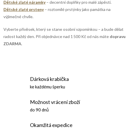
Dětské zlaté náramky
– decentní doplňky pro malé zápěstí.
v
Dětské zlaté prsteny
– roztomilé prstýnky jako památka na
výjimečné chvíle.
ý
Vyberte přívěsek, který se stane osobní vzpomínkou – a bude dělat
p
radost každý den. Při objednávce nad 1 500 Kč od nás máte
dopravu
i
ZDARMA
.
s
u
Dárková krabička
ke každému šperku
Možnost vrácení zboží
do 90 dnů
Okamžitá expedice