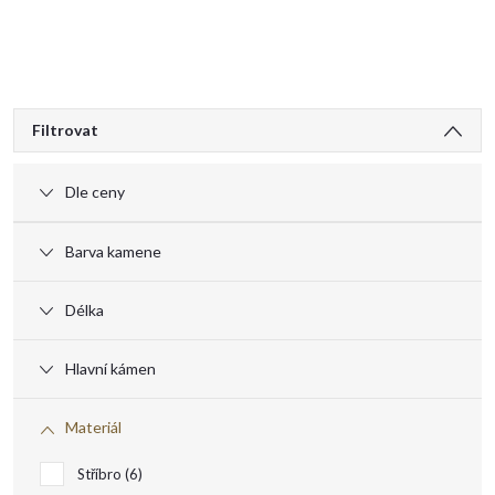
V
Filtrovat
ý
Dle ceny
p
Barva kamene
i
Délka
s
Hlavní kámen
p
Materiál
r
Stříbro
6