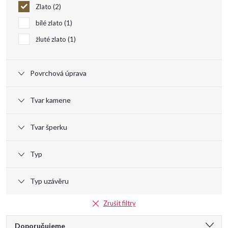
o
Zlato
2
bílé zlato
1
d
žluté zlato
1
u
Povrchová úprava
k
Tvar kamene
t
Tvar šperku
ů
Typ
Typ uzávěru
Zrušit filtry
Ř
Doporučujeme