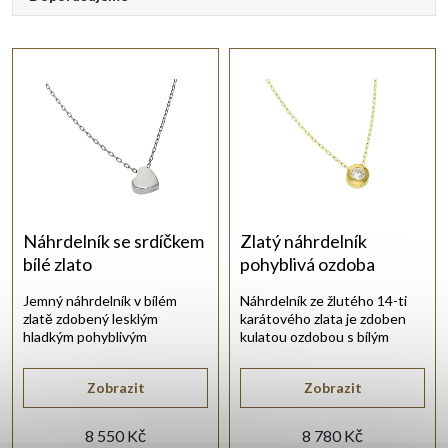
a
Nejlevnější
Nejdražší
z
Nejprodávanější
e
Abecedně
n
í
Náhrdelník se srdíčkem
Zlatý náhrdelník
bílé zlato
pohyblivá ozdoba
p
Jemný náhrdelník v bílém
Náhrdelník ze žlutého 14-ti
zlatě zdobený lesklým
karátového zlata je zdoben
r
hladkým pohyblivým
kulatou ozdobou s bílým
srdíčkem.
zirkonem.
o
Zobrazit
Zobrazit
8 550 Kč
8 780 Kč