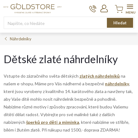
Přejít
na
obsah
Nákupní
Hledat
košík
Náhrdelníky
Dětské zlaté náhrdelníky
Vstupte do zázračného světa dětských
zlatých náhrdelníků
na
našem e-shopu. Máme pro Vás nádherné a bezpečné
náhrdelníky
,
které jsou vyrobeny z kvalitního 14. karátového zlata a navrženy tak,
aby Vaše dítě mohlo nosit náhrdelník bezpečně a pohodlně.
Nabízíme různé motivy i způsoby zpracování, které budou Vašemu
dítěti dělat radost. Vybírejte pro své malinké také z dalších
nabízených
šperků pro děti a miminka
, které nabízíme ve stříbře,
bílém i žlutém zlatě. Při nákupu nad 1500,- doprava ZDARMA!