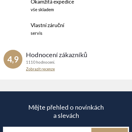
Okamžitá expedice
vše skladem
Vlastní záruční
servis
Hodnocení zákazníků
4,9
1110 hodnocení
Zobrazit recenze
Z
á
Mějte přehled o novinkách
p
a slevách
a