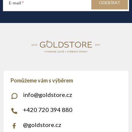
ODEBÍRAT
E-mail
t
í
info
@
goldstore.cz
+420 720 394 880
@goldstore.cz