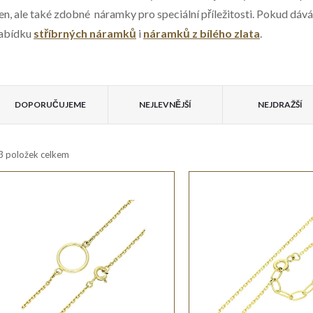
en, ale také zdobné náramky pro speciální příležitosti. Pokud dá
abídku
stříbrných náramků
i
náramků z bílého zlata
.
V
Ř
ý
DOPORUČUJEME
NEJLEVNĚJŠÍ
NEJDRAŽŠÍ
a
p
3
položek celkem
z
e
s
n
p
r
p