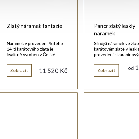
Zlatý náramek fantazie
Pancr zlatý lesklý
náramek
Náramek v provedení žlutého
Silnější náramek ve žlu
14-ti karátového zlata je
karátovém zlatě v lesk
kvalitně vyroben v České
provedení s karabinov
republice.
uzávěrem.
1
od
11 520 Kč
Zobrazit
Zobrazit