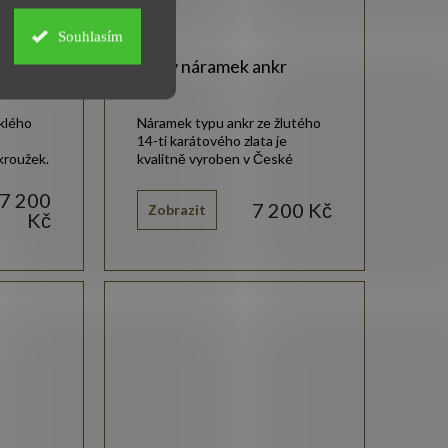
Souhlasím
mek
Zlatý náramek ankr
klého
Náramek typu ankr ze žlutého
n
14-ti karátového zlata je
kroužek.
kvalitně vyroben v České
republice.
7 200
7 200 Kč
Zobrazit
Kč