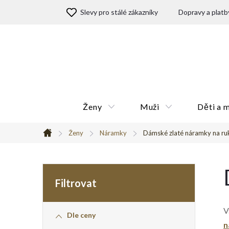
Přejít
Slevy pro stálé zákazníky
Dopravy a platb
na
obsah
Ženy
Muži
Děti a 
Ženy
Náramky
Dámské zlaté náramky na ru
Domů
P
o
V
Dle ceny
s
n