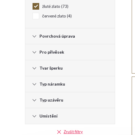
žluté zlato
73
e
červené zlato
4
l
Povrchová úprava
Pro přívěsek
Tvar šperku
Typ náramku
Typ uzávěru
Umístění
Zrušit filtry