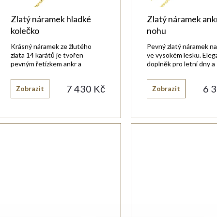
o
r
Zlatý náramek hladké
Zlatý náramek ank
d
kolečko
nohu
o
Krásný náramek ze žlutého
Pevný zlatý náramek n
u
zlata 14 karátů je tvořen
ve vysokém lesku. Eleg
pevným řetízkem ankr a
doplněk pro letní dny a
d
kulatou ozdobou.
speciální příležitosti.
k
7 430 Kč
6 
Zobrazit
Zobrazit
u
t
k
ů
t
ů