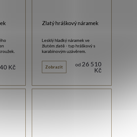
mek
Zlatý hráškový náramek
tého
Lesklý hladký náramek ve
řen
žlutém zlatě - typ hráškový s
kroužek.
karabinovým uzávěrem.
26 510
od
440 Kč
Zobrazit
Kč