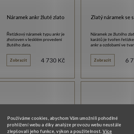
Náramek ankr žluté zlato
Zlatý náramek se s
Řetízkový náramek typu ankr je
Náramek ze žlutého zla
zhotoven v lesklém provedení
karátů je tvořen řetízk
žlutého zlata.
ankr a ozdobami ve tvar
4 730 Kč
6 
Zobrazit
Zobrazit
Používáme cookies, abychom Vám umožnili pohodlné
prohlížení webu a díky analýze provozu webu neustále
zlepšovali jeho funkce, výkon a použitelnost.
Více