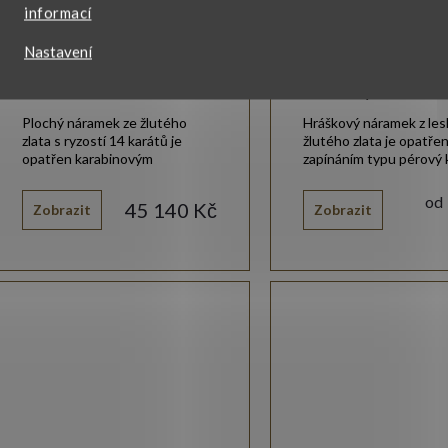
informací
Nastavení
Zlatý náramek 5554
Jemný zlatý nára
hráškový
Plochý náramek ze žlutého
Hráškový náramek z les
zlata s ryzostí 14 karátů je
žlutého zlata je opatře
opatřen karabinovým
zapínáním typu pérový 
zapínáním.
od
45 140 Kč
Zobrazit
Zobrazit