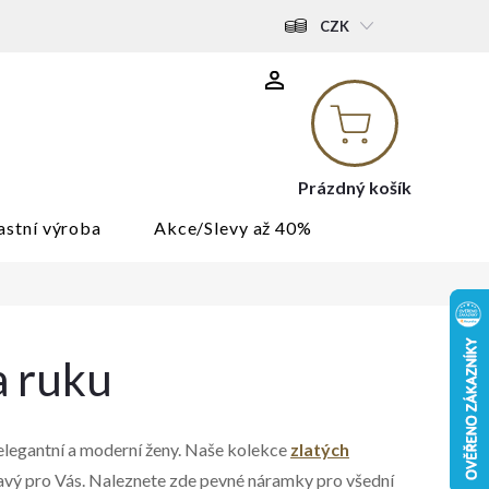
CZK
Nákupní
košík
Prázdný košík
astní výroba
Akce/Slevy až 40%
a ruku
 elegantní a moderní ženy. Naše kolekce
zlatých
n pravý pro Vás. Naleznete zde pevné náramky pro všední