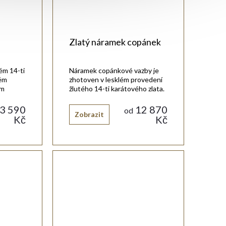
Zlatý náramek copánek
tém 14-ti
Náramek copánkové vazby je
lém
zhotoven v lesklém provedení
ým
žlutého 14-ti karátového zlata.
3 590
12 870
od
Zobrazit
Kč
Kč