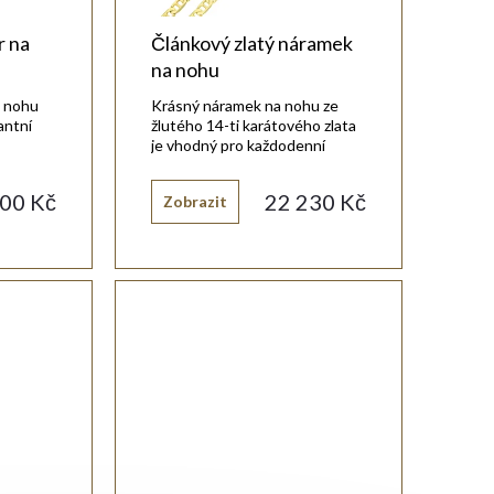
r na
Článkový zlatý náramek
na nohu
a nohu
Krásný náramek na nohu ze
antní
žlutého 14-ti karátového zlata
je vhodný pro každodenní
nošení.
300 Kč
22 230 Kč
Zobrazit