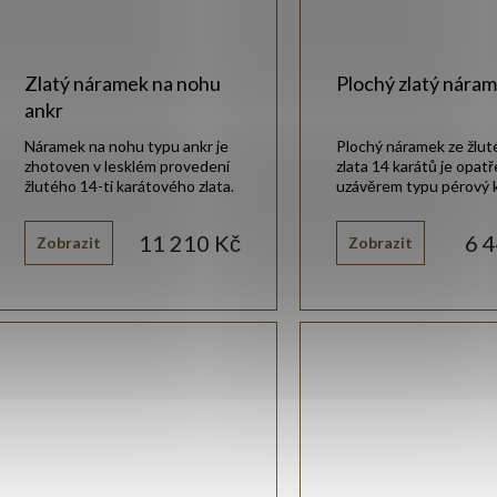
Zlatý náramek na nohu
Plochý zlatý nára
ankr
Náramek na nohu typu ankr je
Plochý náramek ze žlu
zhotoven v lesklém provedení
zlata 14 karátů je opat
žlutého 14-ti karátového zlata.
uzávěrem typu pérový 
11 210 Kč
6 
Zobrazit
Zobrazit