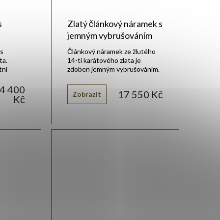
s
Zlatý článkový náramek s
jemným vybrušováním
is
Článkový náramek ze žlutého
ta.
14-ti karátového zlata je
tní
zdoben jemným vybrušováním.
4 400
17 550 Kč
Zobrazit
Kč