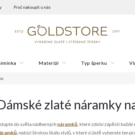
y
Proč nakoupit u nás
miminka
Materiál
Typ šperku
Vl
ku
Dárkové poukazy
Dámské zlaté náramky n
stupte do světa nádherných
náramků
, které zdobí zápěstí každé
áramků
, nabízí širokou škálu stylů, v které si jistě vyberete te