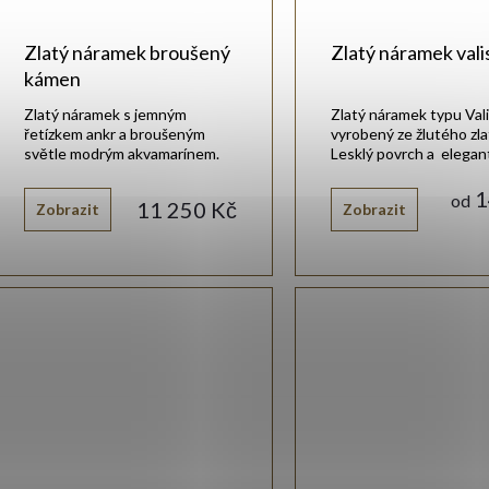
Zlatý náramek broušený
Zlatý náramek vali
kámen
Zlatý náramek s jemným
Zlatý náramek typu Val
řetízkem ankr a broušeným
vyrobený ze žlutého zla
světle modrým akvamarínem.
Lesklý povrch a elegan
design.
1
od
11 250 Kč
Zobrazit
Zobrazit