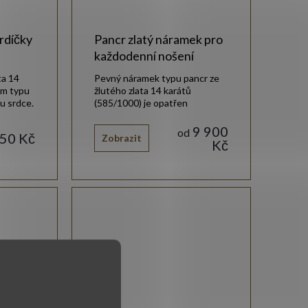
rdíčky
Pancr zlatý náramek pro
každodenní nošení
ta 14
Pevný náramek typu pancr ze
em typu
žlutého zlata 14 karátů
u srdce.
(585/1000) je opatřen
karabinovým uzávěrem.
9 900
od
750 Kč
Zobrazit
Kč