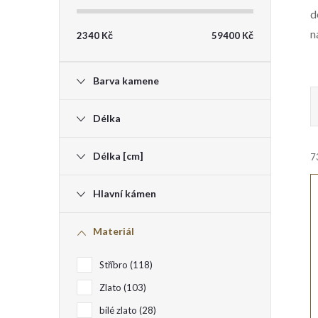
d
t
n
2340
Kč
59400
Kč
r
Barva kamene
a
Délka
n
Délka [cm]
7
n
i
Hlavní kámen
í
Materiál
p
Stříbro
118
a
í
Zlato
103
n
bílé zlato
28