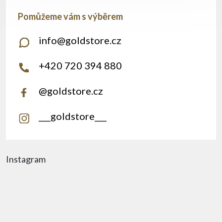
info
@
goldstore.cz
+420 720 394 880
@goldstore.cz
___goldstore___
Instagram