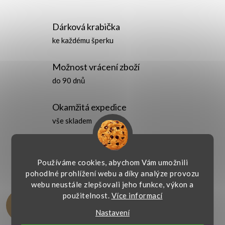
Dárková krabička
ke každému šperku
Možnost vrácení zboží
do 90 dnů
Okamžitá expedice
vše skladem
Vlastní záruční
servis
Používáme cookies, abychom Vám umožnili
pohodlné prohlížení webu a díky analýze provozu
webu neustále zlepšovali jeho funkce, výkon a
použitelnost.
Více informací
Hodnocení zákazníků
4,9
1110 hodnocení
Nastavení
Zobrazit recenze