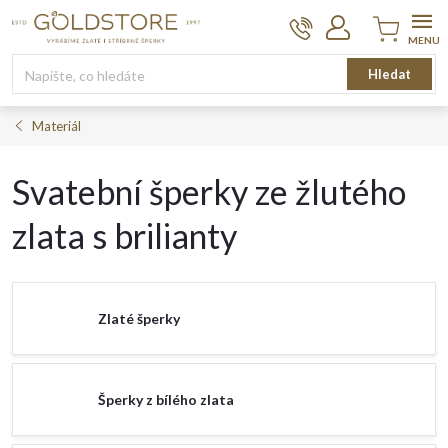
Přejít
na
obsah
Nákupní
Hledat
košík
Materiál
Svatební šperky ze žlutého
zlata s brilianty
Zlaté šperky
Šperky z bílého zlata