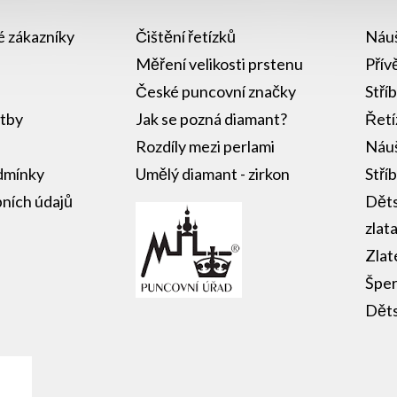
lé zákazníky
Čištění řetízků
Náuš
Měření velikosti prstenu
Přív
České puncovní značky
Stří
atby
Jak se pozná diamant?
Řetí
Rozdíly mezi perlami
Náuš
dmínky
Umělý diamant - zirkon
Stří
ních údajů
Děts
zlat
Zlat
Šper
Děts