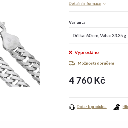
Detailní informace
Varianta
Vyprodáno
Možnosti doručení
4 760 Kč
Měrná
cena:
Dotaz k produktu
Hlí