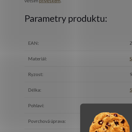
větším
přívěskem
.
Parametry produktu:
EAN
:
Z
Materiál
:
S
Ryzost
:
Délka
:
Pohlaví
:
Povrchová úprava
:
l