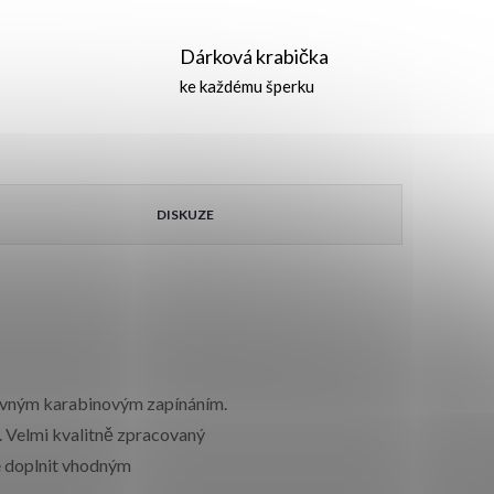
Dárková krabička
ke každému šperku
DISKUZE
 pevným karabinovým zapínáním.
m. Velmi kvalitně zpracovaný
ze doplnit vhodným