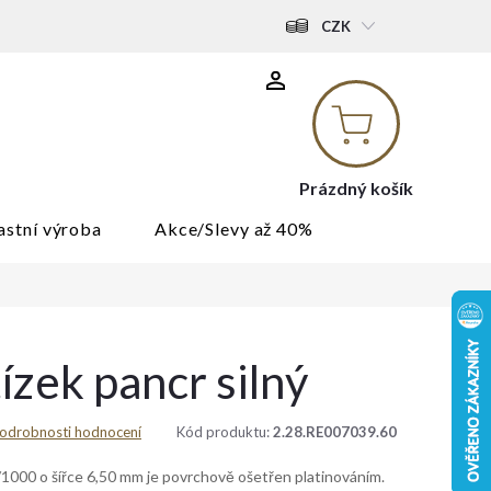
CZK
Nákupní
košík
Prázdný košík
astní výroba
Akce/Slevy až 40%
tízek pancr silný
odrobnosti hodnocení
Kód produktu:
2.28.RE007039.60
5/1000 o šířce 6,50 mm je povrchově ošetřen platinováním.