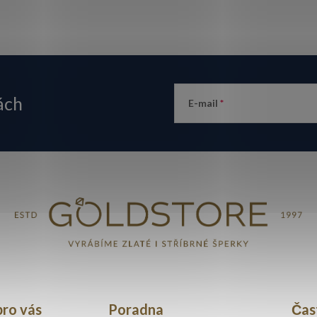
ách
E-mail
pro vás
Poradna
Čas