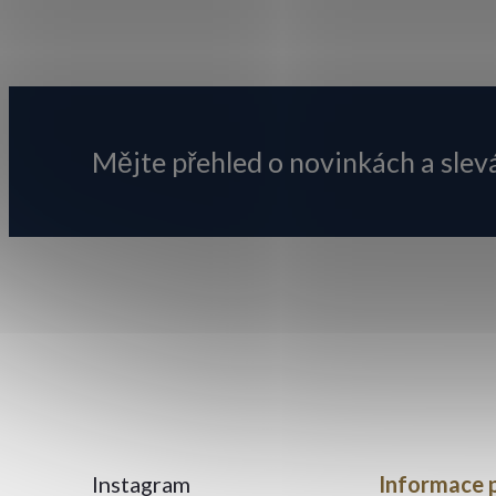
Z
á
p
Mějte přehled o novinkách
a slev
a
t
í
Instagram
Informace 