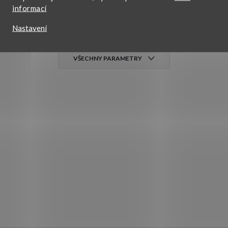
e každodennímu nošení
informací
,
narozeniny, svátek
,
výročí
Nastavení
etízek
VŠECHNY PARAMETRY