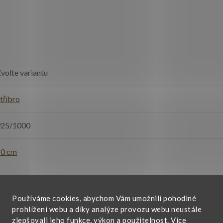
volte variantu
tříbro
925/1000
50 cm
dámské
,
pánské
,
unisex
Používáme cookies, abychom Vám umožnili pohodlné
esklá
,
platinovaná
prohlížení webu a díky analýze provozu webu neustále
zlepšovali jeho funkce, výkon a použitelnost.
Více