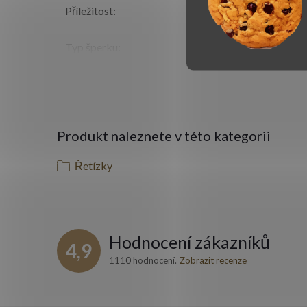
Příležitost
:
k
Typ šperku
:
Ř
Produkt naleznete v této kategorii
Řetízky
Hodnocení zákazníků
4,9
1110 hodnocení
Zobrazit recenze