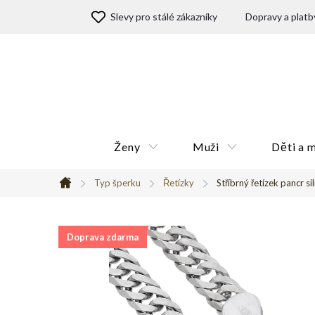
Přejít
Slevy pro stálé zákazníky
Dopravy a platb
na
obsah
Ženy
Muži
Děti a 
Typ šperku
Řetízky
Stříbrný řetízek pancr si
Domů
Doprava zdarma