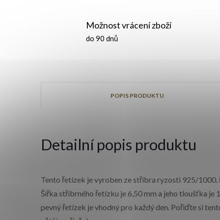
Možnost vrácení zboží
do 90 dnů
POPIS PRODUKTU
Detailní popis produktu
Tento řetízek je vyroben ze stříbra ryzosti 925/1000
Šířka stříbrného řetízku je 6,50 mm a jeho tloušťka j
pevný řetízek je vhodný pro každý den.
Pořiďte si tent