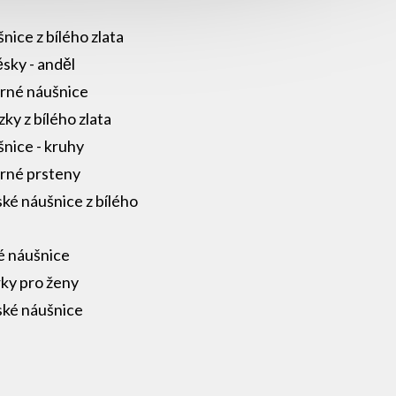
nice z bílého zlata
ěsky - anděl
brné náušnice
zky z bílého zlata
nice - kruhy
brné prsteny
ké náušnice z bílého
a
é náušnice
ky pro ženy
ké náušnice