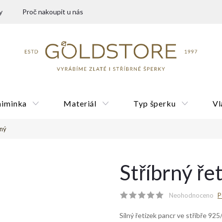
y
Proč nakoupit u nás
miminka
Materiál
Typ šperku
Vl
lný
Dárkové poukazy
Stříbrný ře
Neohodnoceno
P
Silný řetízek pancr ve stříbře 92