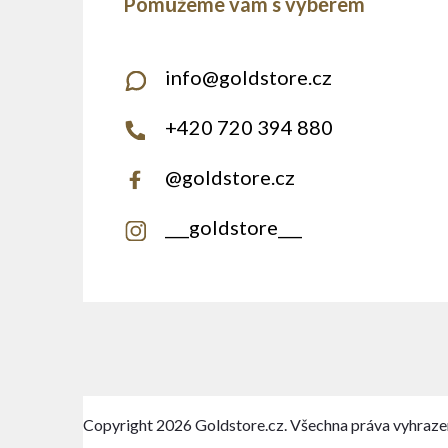
info
@
goldstore.cz
+420 720 394 880
@goldstore.cz
___goldstore___
Copyright 2026
Goldstore.cz
. Všechna práva vyhraze