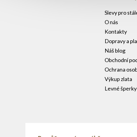
Slevy pro stá
O nás
Kontakty
Dopravy a pl
Náš blog
Obchodní po
Ochrana osob
Výkup zlata
Levné šperky