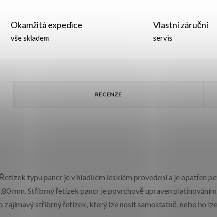
Okamžitá expedice
Vlastní záruční
vše skladem
servis
RECENZE
. Řetízek typu pancr je v hladkém lesklém provedení a je opatřen
e 1,80 mm. Stříbrný řetízek pancr je povrchově upraven platinování
o zajímavý stříbrný řetízek, který lze nosit samostatně, nebo ho l