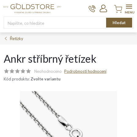
Přejít
na
obsah
Nákupní
Hledat
košík
Řetízky
Ankr stříbrný řetízek
Neohodnoceno
Podrobnosti hodnocení
Kód produktu:
Zvolte variantu