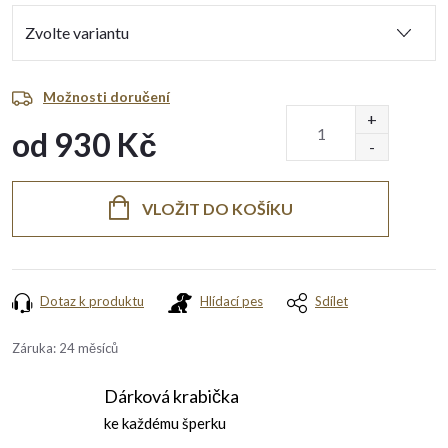
Možnosti doručení
od
930 Kč
Měrná
cena:
VLOŽIT DO KOŠÍKU
Dotaz k produktu
Hlídací pes
Sdílet
Záruka
:
24 měsíců
Dárková krabička
ke každému šperku