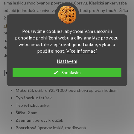
a má lesklou rhodiovanou povrchovou úpravu. Klasická anker vazba
působí jednoduše a univerzálně, proto se hodí pro ženy i muže. Šířka
2 mm je vhodná ke každodennímu nošení, samostatně i s vhodným
stříbrným přívěskem
. Zapínání na pérový kroužek je nenápadné a
Používáme cookies, abychom Vám umožnili
praktické pro běžné používání. Řetízek lze sladit také se stříbrným
pohodlné prohlížení webu a díky analýze provozu
náramkem ve stejném nebo podobném typu vazby. Hodí se i jako
webu neustále zlepšovali jeho funkce, výkon a
dárek k narozeninám, svátku nebo výročí. Ke každému šperku
použitelnost.
Více informací
dodáváme krabičku zdarma.
Nastavení
Klíčové vlastnosti
Souhlasím
Materiál:
stříbro 925/1000, povrchová úprava rhodiem
Typ šperku:
řetízek
Typ řetízku:
anker
Šířka:
2 mm
Zapínání:
pérový kroužek
Povrchová úprava:
lesklá, rhodiovaná