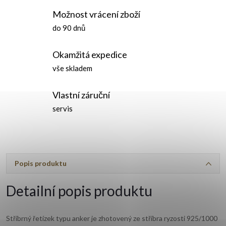
Možnost vrácení zboží
do 90 dnů
Okamžitá expedice
vše skladem
Vlastní záruční
servis
Popis produktu
Detailní popis produktu
Stříbrný řetízek typu anker je zhotovený ze stříbra ryzosti 925/1000