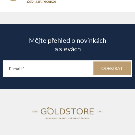
Zobrazit recenze
Z
á
Mějte přehled o novinkách
p
a slevách
a
ODEBÍRAT
E-mail
t
í