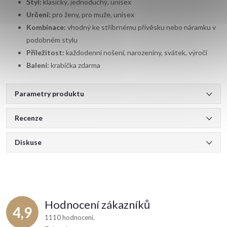
Styl:
klasický, jednoduchý, unisex
Určení:
pro ženy, pro muže, unisex
Kombinace:
vhodný ke stříbrnému přívěsku nebo náramku v
podobném stylu
Příležitost:
každodenní nošení, narozeniny, svátek, výročí
Balení:
krabička zdarma
Parametry produktu
Recenze
Diskuse
Hodnocení zákazníků
4,9
1110 hodnocení