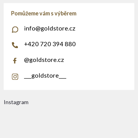
info
@
goldstore.cz
+420 720 394 880
@goldstore.cz
___goldstore___
Instagram