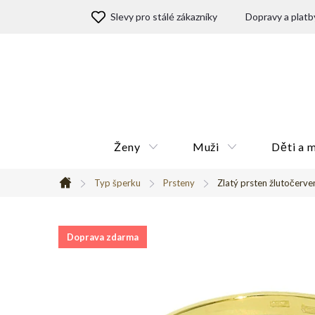
Přejít
Slevy pro stálé zákazníky
Dopravy a platb
na
obsah
Ženy
Muži
Děti a 
Typ šperku
Prsteny
Zlatý prsten žlutočerv
Domů
Doprava zdarma