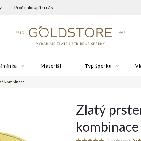
y
Proč nakoupit u nás
miminka
Materiál
Typ šperku
Vl
ená kombinace
Dárkové poukazy
Zlatý prst
kombinace