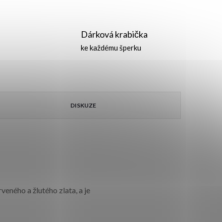
Dárková krabička
ke každému šperku
DISKUZE
eného a žlutého zlata, a je