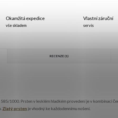
Okamžitá expedice
Vlastní záruční
vše skladem
servis
RECENZE (1)
ů, 585/1000. Prsten v lesklém hladkém provedení je v kombinaci červ
m.
Zlatý prsten
je vhodný ke každodennímu nošení.