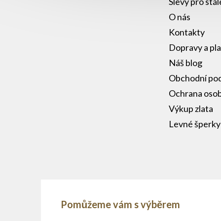
Slevy pro stá
O nás
Kontakty
Dopravy a pl
Náš blog
Obchodní po
Ochrana osob
Výkup zlata
Levné šperky