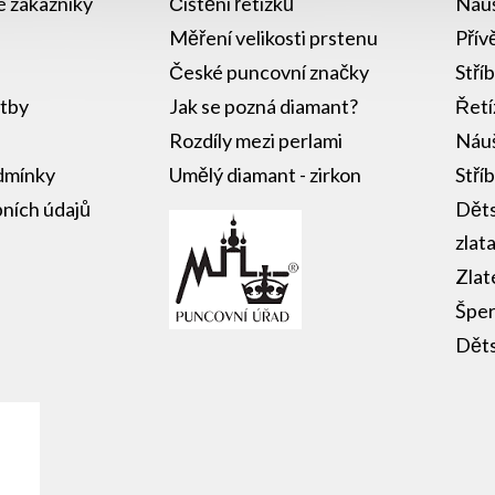
lé zákazníky
Čištění řetízků
Náuš
Měření velikosti prstenu
Přív
České puncovní značky
Stří
atby
Jak se pozná diamant?
Řetí
Rozdíly mezi perlami
Náuš
dmínky
Umělý diamant - zirkon
Stří
ních údajů
Děts
zlat
Zlat
Šper
Děts