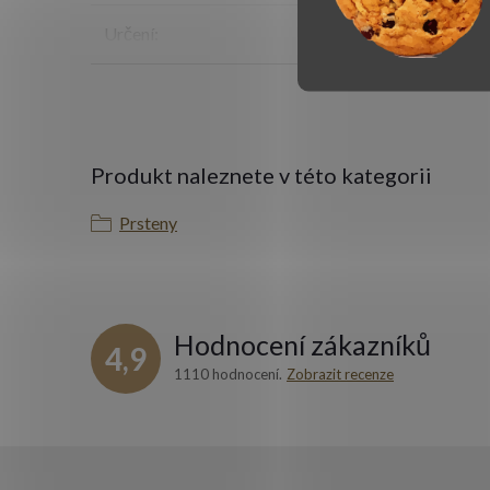
Určení
:
p
Produkt naleznete v této kategorii
Prsteny
Hodnocení zákazníků
4,9
1110 hodnocení
Zobrazit recenze
Z