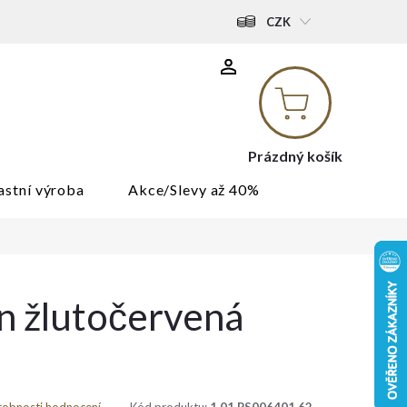
CZK
Nákupní
košík
Prázdný košík
astní výroba
Akce/Slevy až 40%
en žlutočervená