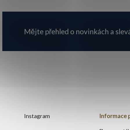
á
p
Mějte přehled o novinkách
a slev
a
t
í
Instagram
Informace 