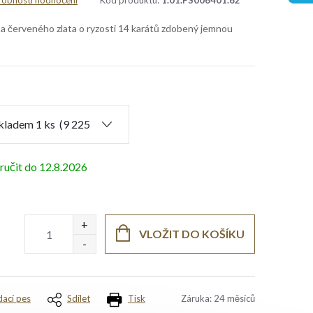
obnosti hodnocení
Kód produktu:
1.01.PS006401.62
 a červeného zlata o ryzosti 14 karátů zdobený jemnou
12.8.2026
VLOŽIT DO KOŠÍKU
dací pes
Sdílet
Tisk
Záruka
:
24 měsíců