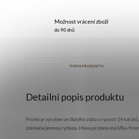
Možnost vrácení zboží
do 90 dnů
POPIS PRODUKTU
Detailní popis produktu
Prsten je vyroben ze žlutého zlata o ryzosti 14 karát
zdobena jemnou rytinou. Hlava prstenu má šířku 9 m