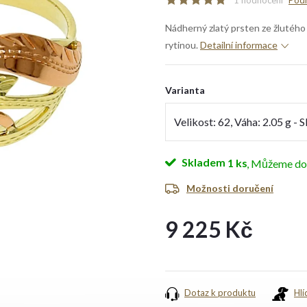
1 hodnocení
Podr
Nádherný zlatý prsten ze žlutého
rytinou.
Detailní informace
Varianta
Skladem
1 ks
Možnosti doručení
9 225 Kč
Měrná
cena:
Dotaz k produktu
Hlí