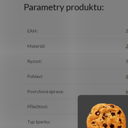
Parametry produktu:
EAN
:
Z
Materiál
:
Z
Ryzost
:
Pohlaví
:
Povrchová úprava
:
l
Příležitost
:
k
Typ šperku
:
P