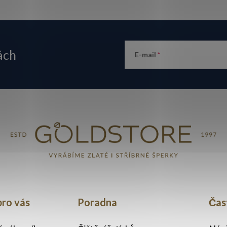
ách
E-mail
pro vás
Poradna
Čas