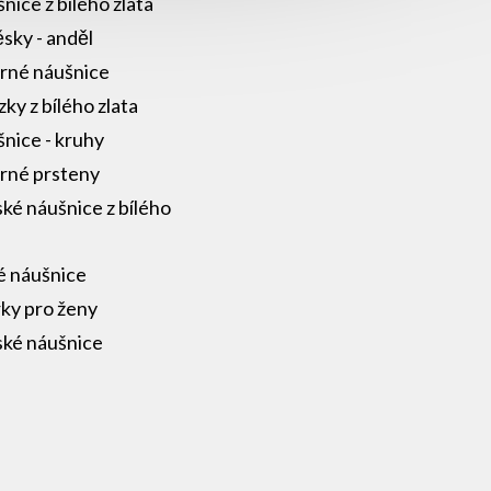
nice z bílého zlata
ěsky - anděl
brné náušnice
zky z bílého zlata
nice - kruhy
brné prsteny
ké náušnice z bílého
a
é náušnice
ky pro ženy
ké náušnice