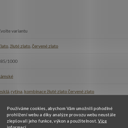
volte variantu
lato
,
žluté zlato
,
červené zlato
585/1000
dámské
esklá
,
rytina
,
kombinace žluté zlato červené zlato
e každodennímu nošení
,
narozeniny, svátek
,
výročí
Používáme cookies, abychom Vám umožnili pohodlné
prohlížení webu a díky analýze provozu webu neustále
zlepšovali jeho funkce, výkon a použitelnost.
Více
rsten
informací