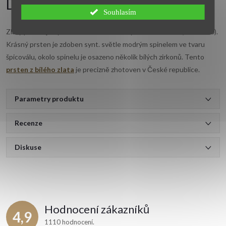
Detailní popis produktu
Souhlasím
Zlatý prsten je vyroben z bílého zlata o ryzosti 14 karátů (585/1000).
Krásný prsten je zdoben synt. světle modrým spinelem ve tvaru
špicoválu, okolo spinelu je osazeno několik bílých zirkonů. Tento
prsten z bílého zlata
je precizně zhotoven v České republice.
Parametry produktu
Recenze
Diskuse
Hodnocení zákazníků
4,9
1110 hodnocení