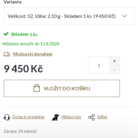
Varianta
Skladem
1 ks
11.8.2026
Možnosti doručení
9 450 Kč
Měrná
cena:
VLOŽIT DO KOŠÍKU
Dotaz k produktu
Hlídací pes
Sdílet
Záruka
:
24 měsíců