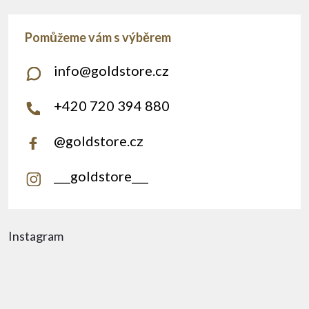
info
@
goldstore.cz
+420 720 394 880
@goldstore.cz
___goldstore___
Instagram