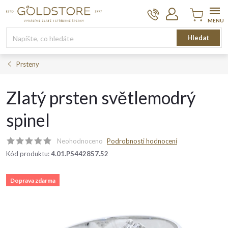
Přejít
na
obsah
Nákupní
Hledat
košík
Prsteny
Zlatý prsten světlemodrý
spinel
Neohodnoceno
Podrobnosti hodnocení
Kód produktu:
4.01.PS442857.52
Doprava zdarma