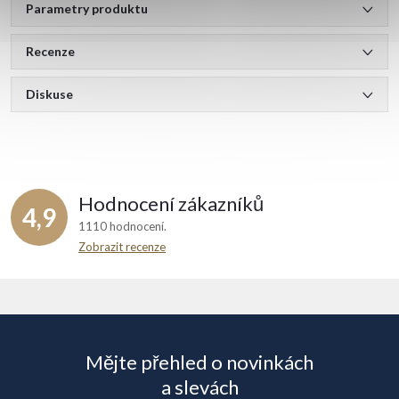
Parametry produktu
Recenze
Diskuse
Hodnocení zákazníků
4,9
1110 hodnocení
Zobrazit recenze
Z
á
Mějte přehled o novinkách
p
a slevách