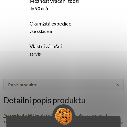
Možnost vrácení zboží
do 90 dnů
Okamžitá expedice
vše skladem
Vlastní záruční
servis
Popis produktu
Detailní popis produktu
Prsten had z bílého zlata
je vyrobený ze 14kt zlata ryzosti
585/1000 a má lesklé provedení doplněné jemnou rytinou. Tvar hada