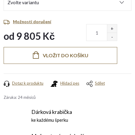
Možnosti doručení
od
9 805 Kč
Měrná
cena:
VLOŽIT DO KOŠÍKU
Dotaz k produktu
Hlídací pes
Sdílet
Záruka
:
24 měsíců
Dárková krabička
ke každému šperku