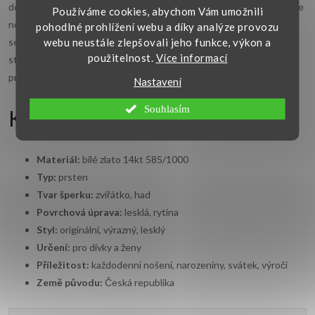
dodává šperku výraznější a originálnější vzhled, přitom zůstává dobře
Používáme cookies, abychom Vám umožnili
nositelný i pro běžný den. Bílé zlato působí čistě a elegantně, takže
pohodlné prohlížení webu a díky analýze provozu
webu neustále zlepšovali jeho funkce, výkon a
se prsten snadno kombinuje s dalšími šperky z bílého zlata nebo
použitelnost.
Více informací
stříbra. Model je vhodný pro ženy i dívky, které hledají netradiční
prsten bez kamene s výrazným motivem.
Nastavení
Souhlasím
Klíčové vlastnosti
Materiál:
bílé zlato 14kt 585/1000
Typ:
prsten
Tvar šperku:
zvířátko, had
Povrchová úprava:
lesklá, rytina
Styl:
originální, výrazný, lesklý
Určení:
pro dívky a ženy
Příležitost:
každodenní nošení, narozeniny, svátek, výročí
Země původu:
Česká republika