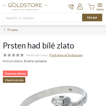
Přejít
na
obsah
Nákupní
Hledat
košík
Prsteny
Prsten had bílé zlato
Neohodnoceno
Podrobnosti hodnocení
Kód produktu:
Zvolte variantu
Doprava zdarma
Vlastní výroba