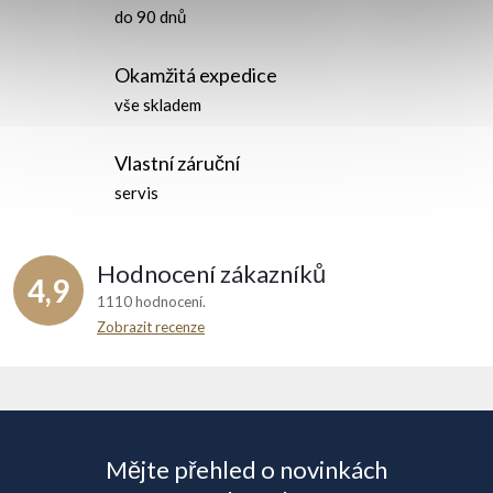
d
do 90 dnů
a
Okamžitá expedice
c
vše skladem
í
Vlastní záruční
p
servis
r
Hodnocení zákazníků
v
4,9
1110 hodnocení
k
Zobrazit recenze
y
Z
v
á
ý
Mějte přehled o novinkách