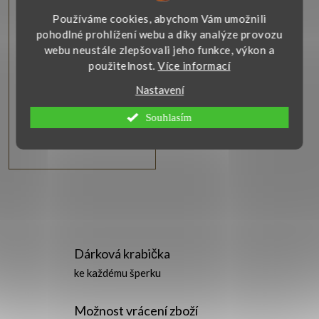
í
Prsten s přírodním
rubínem a brilianty
Používáme cookies, abychom Vám umožnili
p
pohodlné prohlížení webu a díky analýze provozu
Úžasný prsten v bílém 14-ti
webu neustále zlepšovali jeho funkce, výkon a
karátovém zlatě je osazen
použitelnost.
Více informací
r
přírodním rubínem a
třpytivými brilianty.
Nastavení
o
Zobrazit
Souhlasím
d
22 900 Kč
u
O
k
v
t
Dárková krabička
l
ke každému šperku
ů
á
Možnost vrácení zboží