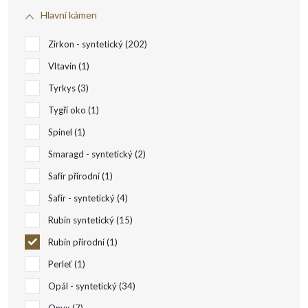
s
Hlavní kámen
p
Zirkon - syntetický
202
r
Vltavín
1
Tyrkys
3
o
Tygří oko
1
Spinel
1
d
Smaragd - syntetický
2
u
Safír přírodní
1
Safír - syntetický
4
k
Rubín syntetický
15
t
Rubín přírodní
1
Perleť
1
ů
Opál - syntetický
34