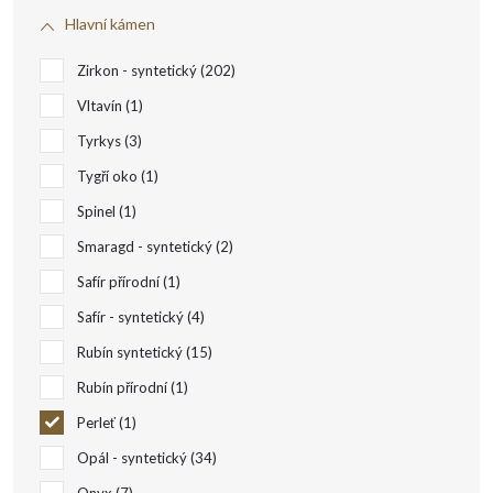
s
Hlavní kámen
p
Zirkon - syntetický
202
r
Vltavín
1
Tyrkys
3
o
Tygří oko
1
Spinel
1
d
Smaragd - syntetický
2
u
Safír přírodní
1
Safír - syntetický
4
k
Rubín syntetický
15
t
Rubín přírodní
1
Perleť
1
ů
Opál - syntetický
34