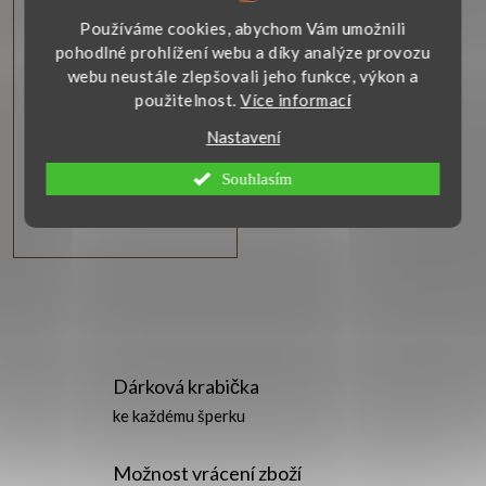
í
Prsten s perletí bílé
zlato
Používáme cookies, abychom Vám umožnili
p
pohodlné prohlížení webu a díky analýze provozu
Dámský prsten z bílého zlata
webu neustále zlepšovali jeho funkce, výkon a
s obdélníkovou bílou perletí
použitelnost.
Více informací
r
má lesklý povrch a
jednoduché elegantní
Nastavení
provedení.
o
Zobrazit
Souhlasím
d
9 880 Kč
u
O
k
v
t
Dárková krabička
l
ke každému šperku
ů
á
Možnost vrácení zboží