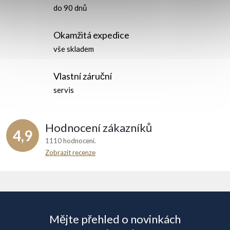
d
do 90 dnů
a
Okamžitá expedice
c
vše skladem
í
Vlastní záruční
p
servis
r
Hodnocení zákazníků
v
4,9
1110 hodnocení
k
Zobrazit recenze
y
Z
v
á
ý
Mějte přehled o novinkách