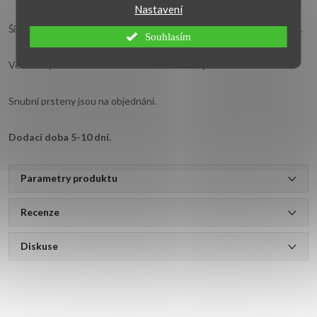
Nastavení
Šířka fazony u dámského prstenu je 7,00 mm a u pánského 6,80 mm.
Souhlasím
Velikosti prstenů uveďte do komentáře v objednávce.
Snubní prsteny jsou na objednání.
Dodací doba 5-10 dní.
Parametry produktu
Recenze
Diskuse