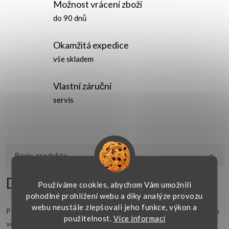
Možnost vrácení zboží
do 90 dnů
Okamžitá expedice
vše skladem
Vlastní záruční
servis
Popis produktu
Detailní popis produktu
Používáme cookies, abychom Vám umožnili
pohodlné prohlížení webu a díky analýze provozu
webu neustále zlepšovali jeho funkce, výkon a
Pánské prsteny jsou ve velikostech 58-68. Dámské prsteny jsou
použitelnost.
Více informací
ve velikostech 50-58.