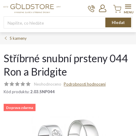
Přejít
na
obsah
Nákupní
Hledat
košík
S kameny
Stříbrné snubní prsteny 044
Ron a Bridgite
Neohodnoceno
Podrobnosti hodnocení
Kód produktu:
2.03.SNP044
Doprava zdarma