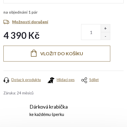
na objednání
1 pár
Možnosti doručení
4 390 Kč
Měrná
cena:
VLOŽIT DO KOŠÍKU
Dotaz k produktu
Hlídací pes
Sdílet
Záruka
:
24 měsíců
Dárková krabička
ke každému šperku