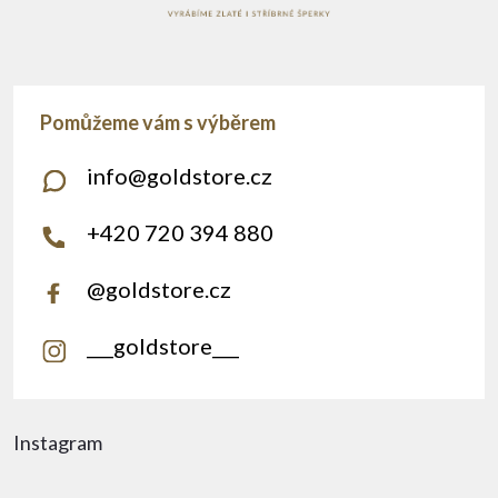
info
@
goldstore.cz
+420 720 394 880
@goldstore.cz
___goldstore___
Instagram