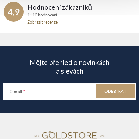
Hodnocení zákazníků
4,9
1110 hodnocení
Zobrazit recenze
Z
á
Mějte přehled o novinkách
p
a slevách
a
ODEBÍRAT
E-mail
t
í