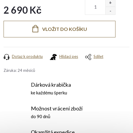
2 690 Kč
Měrná
cena:
VLOŽIT DO KOŠÍKU
Dotaz k produktu
Hlídací pes
Sdílet
Záruka
:
24 měsíců
Dárková krabička
ke každému šperku
Možnost vrácení zboží
do 90 dnů
Okamžitá expedice