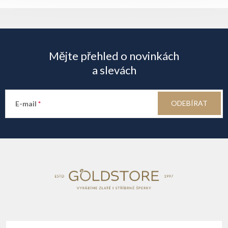
Z
á
Mějte přehled o novinkách
p
a slevách
a
ODEBÍRAT
E-mail
t
í