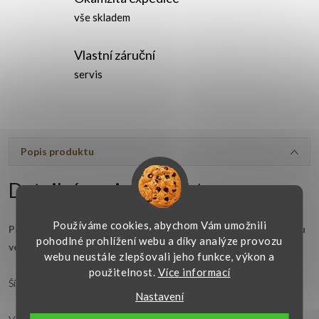
vše skladem
Vlastní záruční
servis
Popis produktu
Detailní popis produktu
Používáme cookies, abychom Vám umožnili
Pánské prsteny jsou ve velikostech 56-72. Dámské prsteny jsou
pohodlné prohlížení webu a díky analýze provozu
ve velikostech 49-62.
webu neustále zlepšovali jeho funkce, výkon a
použitelnost.
Více informací
Šířka obou prstenů je 5,50 mm.
Nastavení