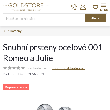
Přejít
na
obsah
Nákupní
Hledat
košík
S kameny
Snubní prsteny ocelové 001
Romeo a Julie
Neohodnoceno
Podrobnosti hodnocení
Kód produktu:
5.03.SNP001
Doprava zdarma