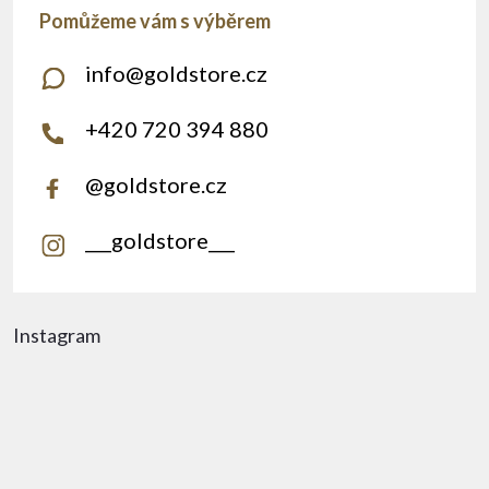
info
@
goldstore.cz
+420 720 394 880
@goldstore.cz
___goldstore___
Instagram