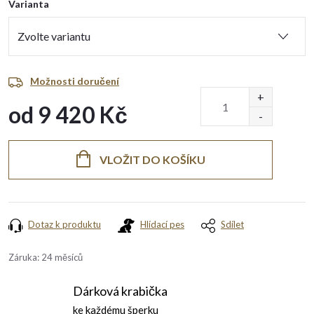
Varianta
Možnosti doručení
od
9 420 Kč
Měrná
cena:
VLOŽIT DO KOŠÍKU
Dotaz k produktu
Hlídací pes
Sdílet
Záruka
:
24 měsíců
Dárková krabička
ke každému šperku