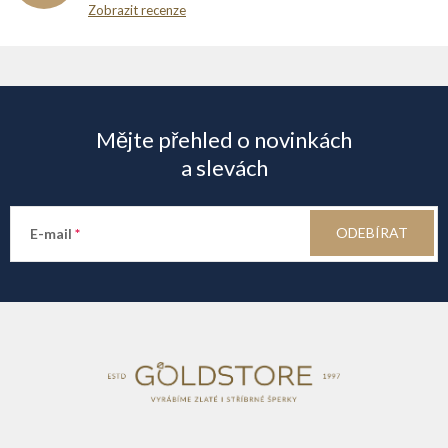
Zobrazit recenze
Z
á
Mějte přehled o novinkách
p
a slevách
a
ODEBÍRAT
E-mail
t
í