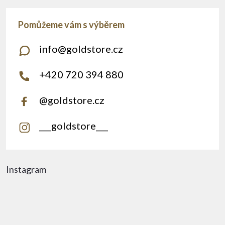
info
@
goldstore.cz
+420 720 394 880
@goldstore.cz
___goldstore___
Instagram