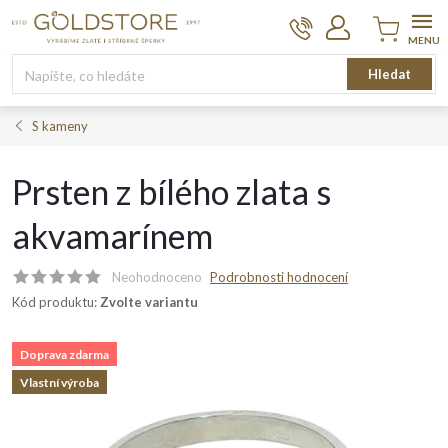
Přejít
na
obsah
Nákupní
Hledat
košík
S kameny
Prsten z bílého zlata s
akvamarínem
Neohodnoceno
Podrobnosti hodnocení
Kód produktu:
Zvolte variantu
Doprava zdarma
Vlastní výroba