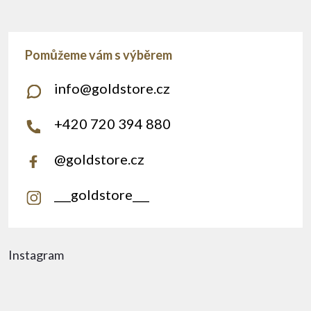
info
@
goldstore.cz
+420 720 394 880
@goldstore.cz
___goldstore___
Instagram