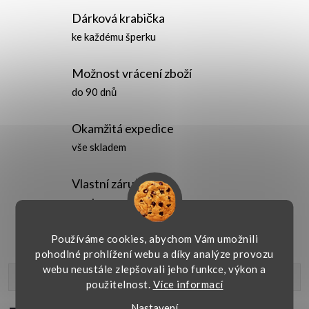
Dárková krabička
ke každému šperku
Možnost vrácení zboží
do 90 dnů
Okamžitá expedice
vše skladem
Vlastní záruční
servis
Používáme cookies, abychom Vám umožnili
pohodlné prohlížení webu a díky analýze provozu
webu neustále zlepšovali jeho funkce, výkon a
Popis produktu
použitelnost.
Více informací
Nastavení