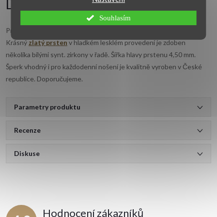
Detailní popis produktu
Souhlasím
Prsten je vyrobený ze žlutého zlata 14 karátů s ryzostí 585/1000.
Krásný
zlatý prsten
v hladkém lesklém provedení je zdoben
několika bílými synt. zirkony v řadě. Šířka hlavy prstenu 4,50 mm.
Šperk vhodný i pro každodenní nošení je kvalitně vyroben v České
republice. Doporučujeme.
Parametry produktu
Recenze
Diskuse
Hodnocení zákazníků