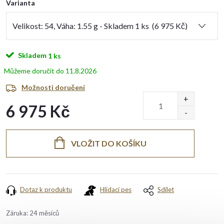
Varianta
Skladem
1 ks
11.8.2026
Možnosti doručení
6 975 Kč
Měrná
cena:
VLOŽIT DO KOŠÍKU
Dotaz k produktu
Hlídací pes
Sdílet
Záruka
:
24 měsíců