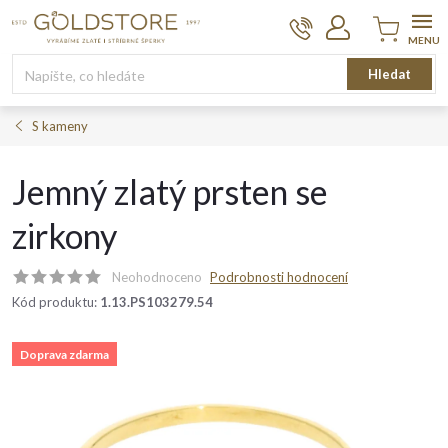
Přejít
na
obsah
Nákupní
Hledat
košík
S kameny
Jemný zlatý prsten se
zirkony
Neohodnoceno
Podrobnosti hodnocení
Kód produktu:
1.13.PS103279.54
Doprava zdarma