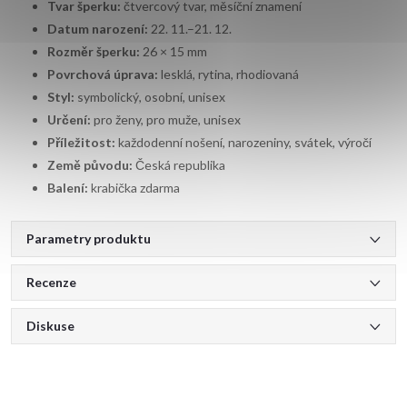
Tvar šperku:
čtvercový tvar, měsíční znamení
Datum narození:
22. 11.–21. 12.
Rozměr šperku:
26 × 15 mm
Povrchová úprava:
lesklá, rytina, rhodiovaná
Styl:
symbolický, osobní, unisex
Určení:
pro ženy, pro muže, unisex
Příležitost:
každodenní nošení, narozeniny, svátek, výročí
Země původu:
Česká republika
Balení:
krabička zdarma
Parametry produktu
Recenze
Diskuse