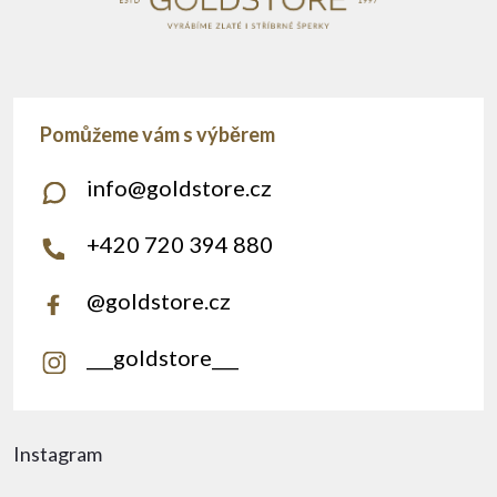
info
@
goldstore.cz
+420 720 394 880
@goldstore.cz
___goldstore___
Instagram