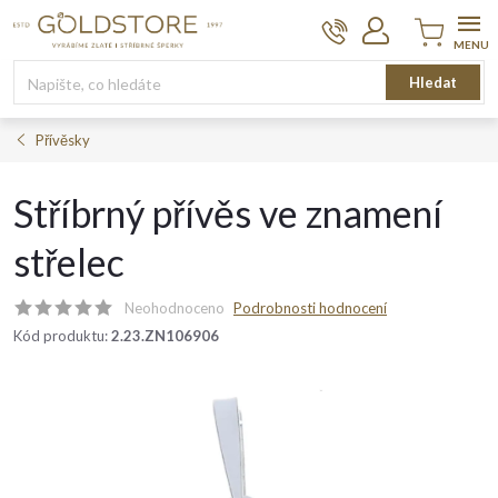
Přejít
na
obsah
Nákupní
Hledat
košík
Přívěsky
Stříbrný přívěs ve znamení
střelec
Neohodnoceno
Podrobnosti hodnocení
Kód produktu:
2.23.ZN106906