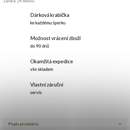
Záruka
:
24 měsíců
Dárková krabička
ke každému šperku
Možnost vrácení zboží
do 90 dnů
Okamžitá expedice
vše skladem
Vlastní záruční
servis
Popis produktu