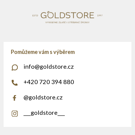
info
@
goldstore.cz
+420 720 394 880
@goldstore.cz
___goldstore___