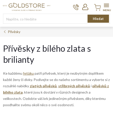
Přejít
na
obsah
Nákupní
Hledat
košík
Přívěsky
Přívěsky z bílého zlata s
brilianty
Ke každému
řetízku
patří přívěsek, který je nezbytným doplňkem
každé ženy či dívky. Podívejte se do našeho sortimentu a vyberte si z
rozsáhlé nabídky
zlatých přívěsků
,
stříbrných přívěsků
i
přívěsků z
bílého zlata
. které jsou k dostání v různých designech a
velikostech. Ozdobte váš krk jedinečným přívěskem, díky kterému
poodhalíte svému okolí něco o své osobnosti.