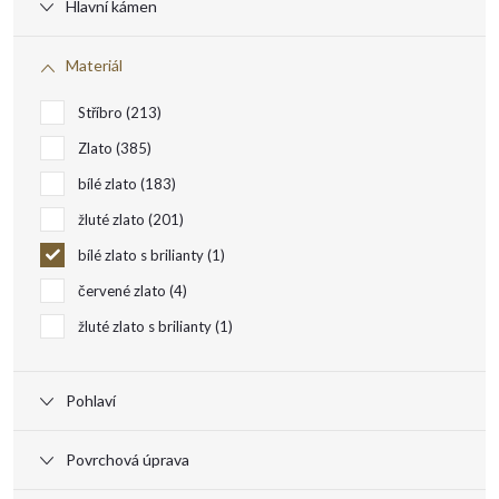
Hlavní kámen
p
Materiál
r
Stříbro
213
o
Zlato
385
bílé zlato
183
d
žluté zlato
201
u
bílé zlato s brilianty
1
červené zlato
4
k
žluté zlato s brilianty
1
t
Pohlaví
ů
Povrchová úprava