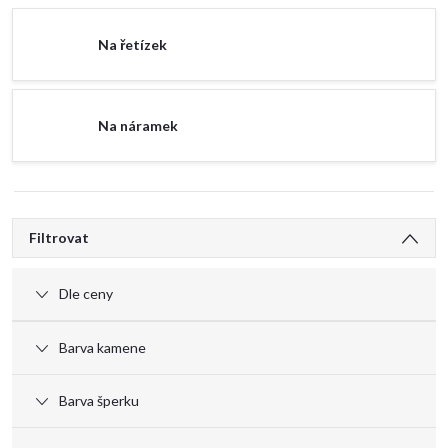
Na řetízek
Na náramek
V
Filtrovat
ý
Dle ceny
p
Barva kamene
i
Barva šperku
s