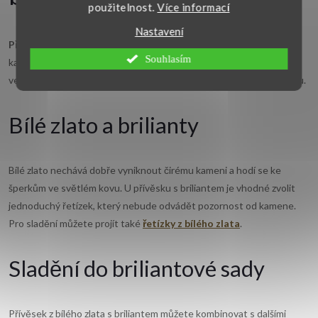
použitelnost.
Více informací
d
Nastavení
a
Přívěsky z bílého zlata s brilianty
spojují světlý odstín kovu s
Souhlasím
kamenem, který je na šperku hlavním detailem. Při výběru sledujte
c
velikost přívěsku, způsob osazení briliantu, tvar šperku a sílu řetízku.
í
Bílé zlato a brilianty
p
r
Bílé zlato nechává dobře vyniknout čirému kameni a hodí se ke
v
šperkům ve světlém kovu. U přívěsku s briliantem je vhodné zvolit
jednoduchý řetízek, který nebude odvádět pozornost od kamene.
k
Pro sladění můžete projít také
řetízky z bílého zlata
.
y
Sladění do briliantové sady
v
ý
Přívěsek z bílého zlata s briliantem můžete kombinovat s dalšími