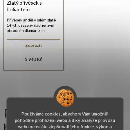
í
Zlatý přívěsek s
briliantem
p
Přívěsek anděl v bílém zlatě
14-kt. osazený nádherným
r
přírodním diamantem
briliantového brusu.
o
Zobrazit
d
5 940 Kč
u
O
k
v
t
Přívěsky z bílého zlata s
l
Používáme cookies, abychom Vám umožnili
ů
pohodlné prohlížení webu a díky analýze provozu
á
brilianty
webu neustále zlepšovali jeho funkce, výkon a