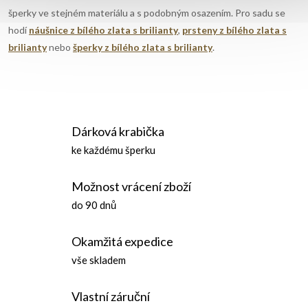
p
šperky ve stejném materiálu a s podobným osazením. Pro sadu se
hodí
náušnice z bílého zlata s brilianty
,
prsteny z bílého zlata s
i
brilianty
nebo
šperky z bílého zlata s brilianty
.
s
u
Dárková krabička
ke každému šperku
Možnost vrácení zboží
do 90 dnů
Okamžitá expedice
vše skladem
Vlastní záruční