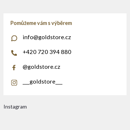
info
@
goldstore.cz
+420 720 394 880
@goldstore.cz
___goldstore___
Instagram