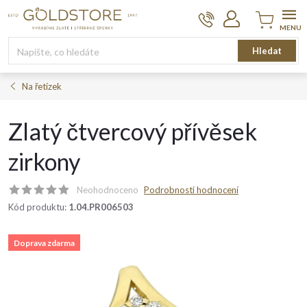
Přejít
na
obsah
Nákupní
Hledat
košík
Na řetízek
Zlatý čtvercový přívěsek
zirkony
Neohodnoceno
Podrobnosti hodnocení
Kód produktu:
1.04.PR006503
Doprava zdarma