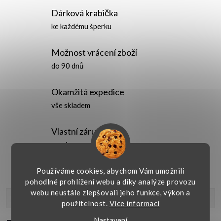
Dárková krabička
ke každému šperku
Možnost vrácení zboží
do 90 dnů
Okamžitá expedice
vše skladem
Vlastní záruční
servis
Používáme cookies, abychom Vám umožnili
pohodlné prohlížení webu a díky analýze provozu
webu neustále zlepšovali jeho funkce, výkon a
Popis produktu
použitelnost.
Více informací
Nastavení