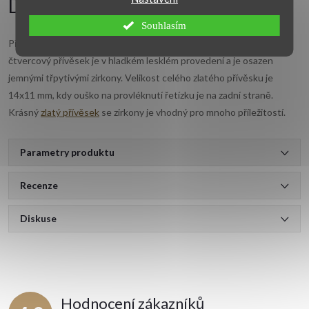
Detailní popis produktu
Souhlasím
Přívěsek je vyroben ze žlutého zlata ryzosti 14-kt. 585/1000. Zlatý
čtvercový přívěsek je v hladkém lesklém provedení a je osazen
jemnými třpytivými zirkony. Velikost celého zlatého přívěsku je
14x11 mm, kdy ouško na provléknutí řetízku je na zadní straně.
Krásný
zlatý přívěsek
se zirkony je vhodný pro mnoho příležitostí.
Parametry produktu
Recenze
Diskuse
Hodnocení zákazníků