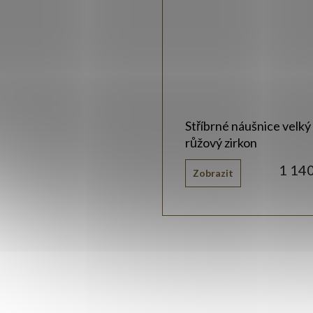
Stříbrné náušnice velký
růžový zirkon
1 14
Zobrazit