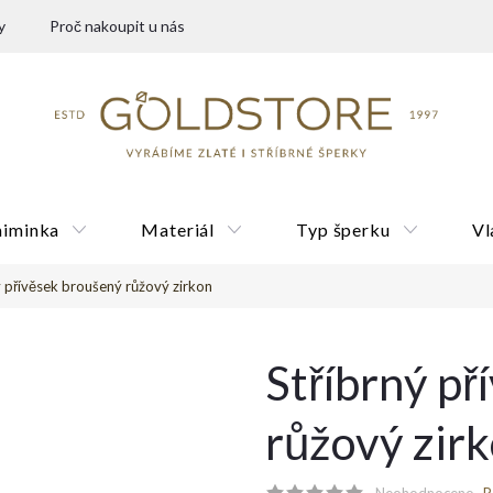
y
Proč nakoupit u nás
miminka
Materiál
Typ šperku
Vl
ý přívěsek broušený růžový zirkon
Dárkové poukazy
Stříbrný p
růžový zir