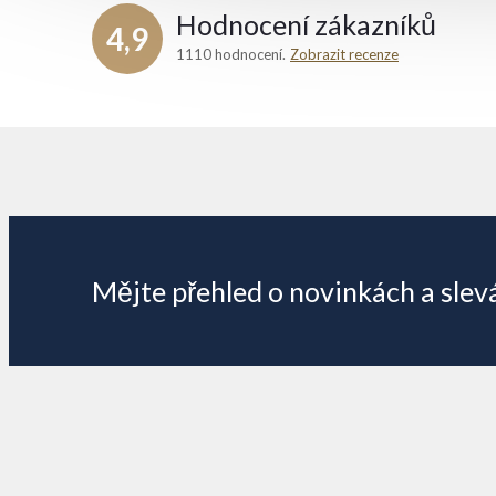
Hodnocení zákazníků
4,9
1110 hodnocení
Zobrazit recenze
Z
á
p
Mějte přehled o novinkách
a slev
a
t
í