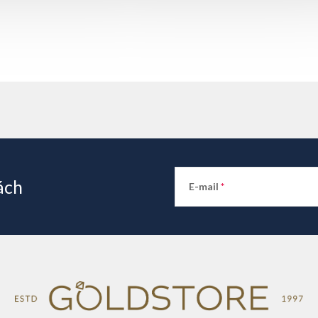
ách
E-mail