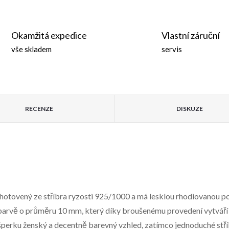
Okamžitá expedice
Vlastní záruční
vše skladem
servis
RECENZE
DISKUZE
hotovený ze stříbra ryzosti 925/1000 a má lesklou rhodiovanou p
 barvě o průměru 10 mm, který díky broušenému provedení vytváří 
šperku ženský a decentně barevný vzhled, zatímco jednoduché st