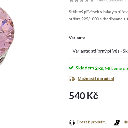
Neohodnoceno
P
Stříbrný přívěsek s kulatým růž
stříbra 925/1000 s rhodiovanou 
Varianta
Skladem
2 ks
Možnosti doručení
540 Kč
Měrná
cena:
Dotaz k produktu
Hlí