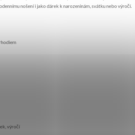
odennímu nošení i jako dárek k narozeninám, svátku nebo výročí.
 rhodiem
ek, výročí