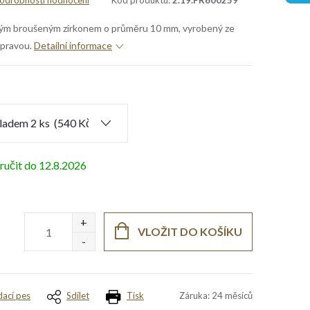
odrobnosti hodnocení
Kód produktu:
2.19.PR600259
ovým broušeným zirkonem o průměru 10 mm, vyrobený ze
úpravou.
Detailní informace
12.8.2026
VLOŽIT DO KOŠÍKU
dací pes
Sdílet
Tisk
Záruka
:
24 měsíců