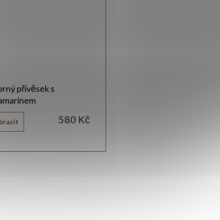
brný přívěsek s
amarínem
580 Kč
brazit