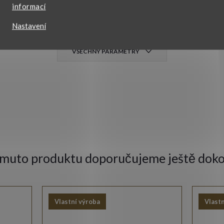
dámské
informací
Nastavení
lesklá
,
rhodiovaná
VŠECHNY PARAMETRY
omuto produktu doporučujeme ještě doko
Vlastní výroba
Vlastn