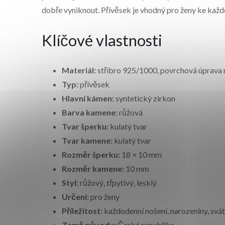
dobře vyniknout. Přívěsek je vhodný pro ženy ke každ
Klíčové vlastnosti
Materiál:
stříbro 925/1000, povrchová úprava
Typ:
přívěsek
Hlavní kámen:
syntetický zirkon
Barva kamene:
růžová
Tvar šperku:
kulatý tvar
Tvar kamene:
kulatý tvar
Rozměr šperku:
18 × 10 mm
Rozměr kamene:
10 mm
Styl:
růžový, třpytivý, lesklý
Určení:
pro ženy
Příležitost:
každodenní nošení, narozeniny, svát
Země původu:
Česká republika