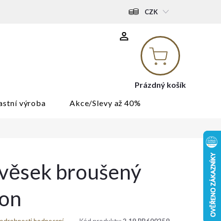
CZK
Nákupní
košík
Prázdný košík
astní výroba
Akce/Slevy až 40%
řívěsek broušený
kon