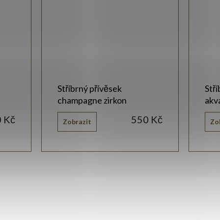
Stříbrný přívěsek
Stří
champagne zirkon
akv
0 Kč
550 Kč
Zobrazit
Zo