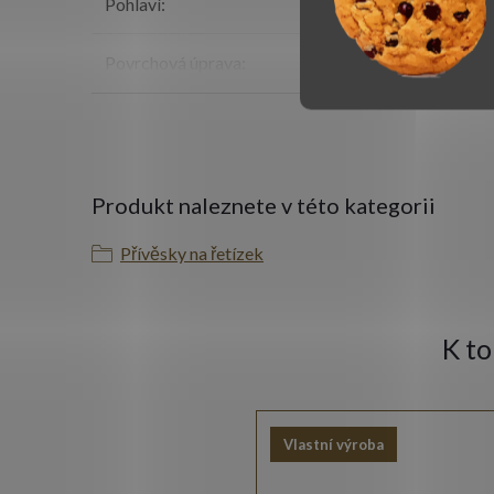
Pohlaví
:
Povrchová úprava
:
Produkt naleznete v této kategorii
Přívěsky na řetízek
K t
Vlastní výroba