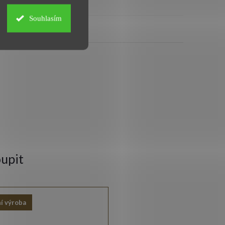
Souhlasím
upit
í výroba