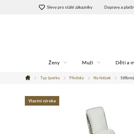
Přejít
Slevy pro stálé zákazníky
Dopravy a platb
na
obsah
Ženy
Muži
Děti a 
Typ šperku
Přívěsky
Na řetízek
Stříbrn
Domů
Vlastní výroba