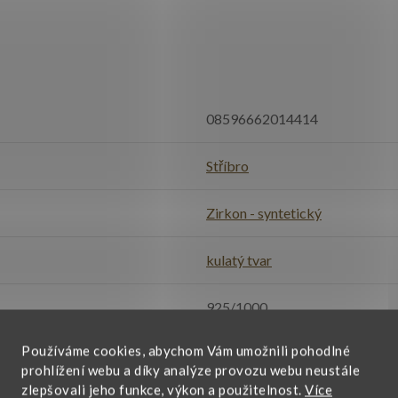
08596662014414
Stříbro
Zirkon - syntetický
kulatý tvar
925/1000
Používáme cookies, abychom Vám umožnili pohodlné
růžová
prohlížení webu a díky analýze provozu webu neustále
zlepšovali jeho funkce, výkon a použitelnost.
Více