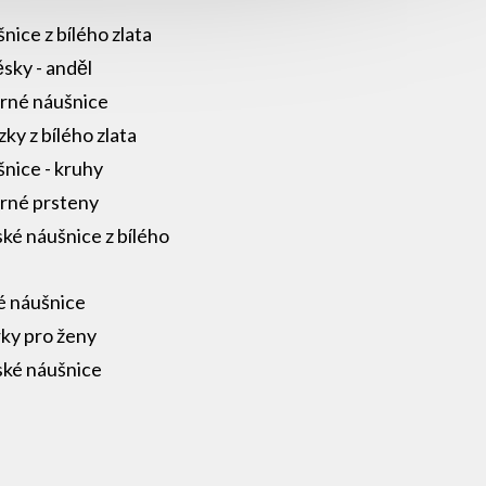
nice z bílého zlata
ěsky - anděl
brné náušnice
zky z bílého zlata
nice - kruhy
brné prsteny
ké náušnice z bílého
a
é náušnice
ky pro ženy
ké náušnice