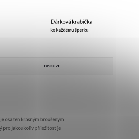
Dárková krabička
ke každému šperku
DISKUZE
 je osazen krásným broušeným
pro jakoukoliv příležitost je