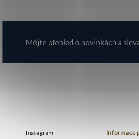
Z
á
p
Mějte přehled o novinkách
a slev
a
t
í
Instagram
Informace 