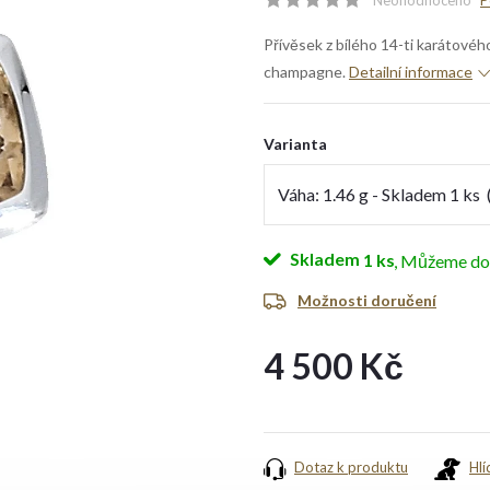
Neohodnoceno
P
Přívěsek z bílého 14-ti karátovéh
champagne.
Detailní informace
Varianta
Skladem
1 ks
Možnosti doručení
4 500 Kč
Měrná
cena:
Dotaz k produktu
Hlí