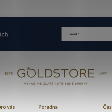
ách
E-mail
pro vás
Poradna
Čas