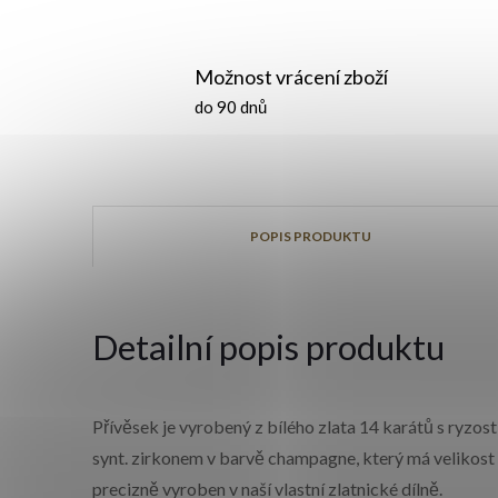
Možnost vrácení zboží
do 90 dnů
POPIS PRODUKTU
Detailní popis produktu
Přívěsek je vyrobený z bílého zlata 14 karátů s ryzos
synt. zirkonem v barvě champagne, který má velikost 
precizně vyroben v naší vlastní zlatnické dílně.