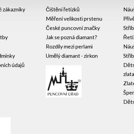
lé zákazníky
Čištění řetízků
Náuš
Měření velikosti prstenu
Přív
České puncovní značky
Stří
atby
Jak se pozná diamant?
Řetí
Rozdíly mezi perlami
Náuš
dmínky
Umělý diamant - zirkon
Stří
ních údajů
Děts
zlat
Zlat
Šper
Děts