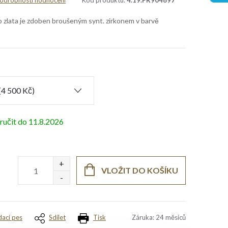
odrobnosti hodnocení
Kód produktu:
4.19.PR904897
o zlata je zdoben broušeným synt. zirkonem v barvě
11.8.2026
VLOŽIT DO KOŠÍKU
dací pes
Sdílet
Tisk
Záruka
:
24 měsíců