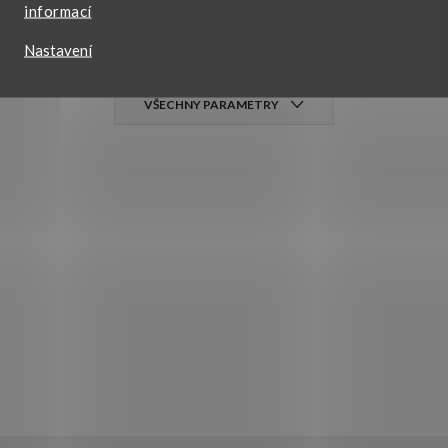
dámské
,
dívčí
informací
Nastavení
lesklá
VŠECHNY PARAMETRY