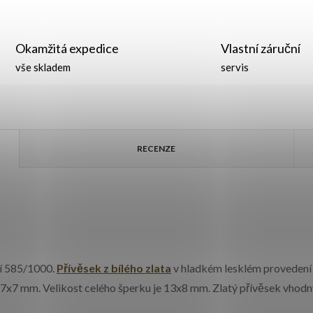
Okamžitá expedice
Vlastní záruční
vše skladem
servis
RECENZE
tí 585/1000.
Přívěsek z bílého zlata
v hladkém lesklém provedení
7x7 mm. Velikost celého šperku je 13x8 mm. Zlatý přívěsek vhodný 