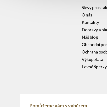
Slevy pro stá
O nás
Kontakty
Dopravy a pl
Náš blog
Obchodní po
Ochrana osob
Výkup zlata
Levné šperky