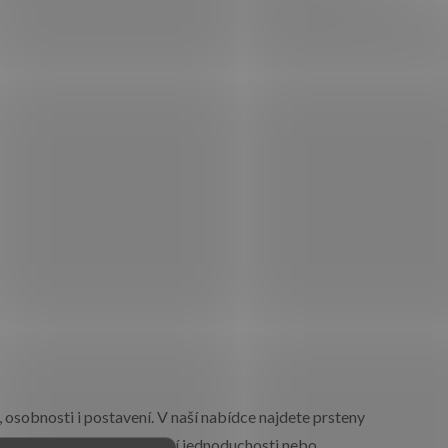
sobnosti i postavení. V naší nabídce najdete prsteny
klasickému designu, moderní jednoduchosti nebo