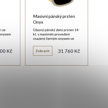
Masivní pánský prsten
x
Onyx
n ze
Úžasný pánský zlatý prsten 14-
 onyxem
kt. v masivním provedení
osazený černým onyxem ve
tvaru zaobleného čtverce.
00 Kč
31 760 Kč
Zobrazit