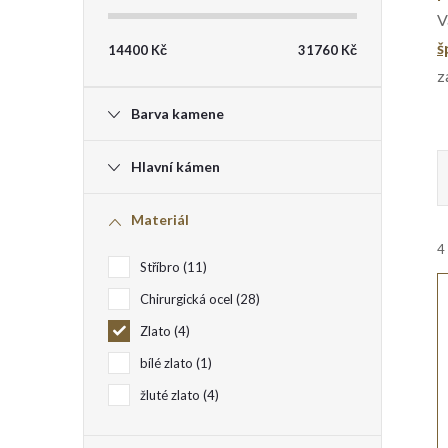
V
t
š
14400
Kč
31760
Kč
z
r
Barva kamene
a
Hlavní kámen
n
Materiál
n
4
Stříbro
11
i
í
Chirurgická ocel
28
p
Zlato
4
bílé zlato
1
a
žluté zlato
4
í
n