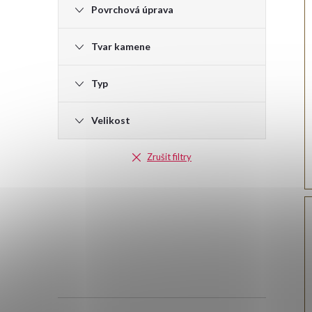
Povrchová úprava
e
Tvar kamene
l
Typ
Velikost
Zrušit filtry