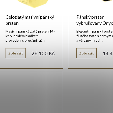
p
o
r
Celozlatý masivní pánský
Pánský prsten
d
prsten
vybrušovaný Ony
o
Masivní pánský zlatý prsten 14-
Elegantní pánský prste
u
kt. v lesklém hladkém
žlutého zlata s černým
provedení s precizní ruční
a výrazným rytím.
d
rytinou po stranách.
k
26 100 Kč
14 4
Zobrazit
Zobrazit
u
t
k
ů
t
ů