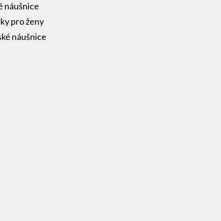
é náušnice
ky pro ženy
ké náušnice