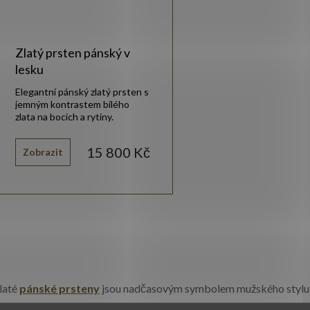
Zlatý prsten pánský v
lesku
Elegantní pánský zlatý prsten s
jemným kontrastem bílého
zlata na bocích a rytiny.
15 800 Kč
Zobrazit
O
v
laté
pánské prsteny
jsou nadčasovým symbolem mužského stylu, o
 kvalitního zlata ryzosti 14kt. 585/1000 – ať už dáváte přednost 