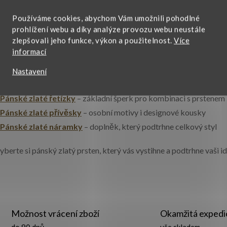
ýraznému prstenu s propracovanými detaily.
á
Používáme cookies, abychom Vám umožnili pohodlné
prohlížení webu a díky analýze provozu webu neustále
d
latý prsten je výrazný šperk, který se hodí pro každodenní nošení i 
zlepšovali jeho funkce, výkon a použitelnost.
Více
latými šperky
jako řetízek, přívěsek nebo náramek.
informací
a
Nastavení
oporučujeme prohlédnout si také:
c
Pánské zlaté řetízky
– základní šperk pro kombinaci s prstenem
Pánské zlaté přívěsky
– osobní motivy i designové kousky
p
Pánské zlaté náramky
– doplněk, který podtrhne celkový styl
yberte si pánský zlatý prsten, který vás vystihne a podtrhne vaši 
v
k
y
Možnost vrácení zboží
Okamžitá expedi
v