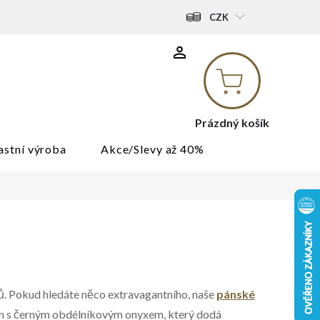
CZK
Nákupní
košík
Prázdný košík
astní výroba
Akce/Slevy až 40%
ů. Pokud hledáte něco extravagantního, naše
pánské
ten s černým obdélníkovým onyxem, který dodá