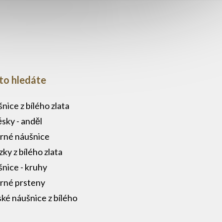
to hledáte
nice z bílého zlata
ěsky - anděl
brné náušnice
zky z bílého zlata
nice - kruhy
brné prsteny
ké náušnice z bílého
a