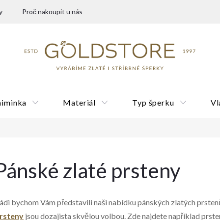
y
Proč nakoupit u nás
miminka
Materiál
Typ šperku
Vl
Dárkové poukazy
Pánské zlaté prsteny
ádi bychom Vám představili naši nabídku pánských zlatých prsten
rsteny
jsou dozajista skvělou volbou. Zde najdete například prs