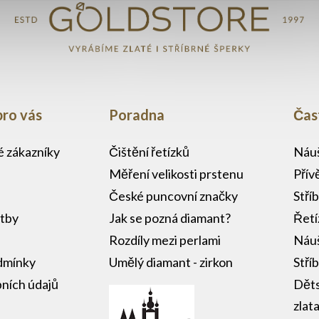
pro vás
Poradna
Čas
lé zákazníky
Čištění řetízků
Náuš
Měření velikosti prstenu
Přív
České puncovní značky
Stří
atby
Jak se pozná diamant?
Řetí
Rozdíly mezi perlami
Náuš
dmínky
Umělý diamant - zirkon
Stří
ních údajů
Děts
zlat