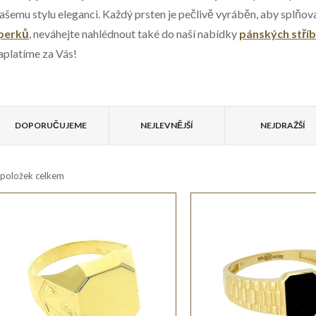
ašemu stylu eleganci. Každý prsten je pečlivě vyráběn, aby splňov
perků
, neváhejte nahlédnout také do naší nabídky
pánských stří
aplatíme za Vás!
V
Ř
ý
DOPORUČUJEME
NEJLEVNĚJŠÍ
NEJDRAŽŠÍ
a
p
položek celkem
z
e
s
n
p
r