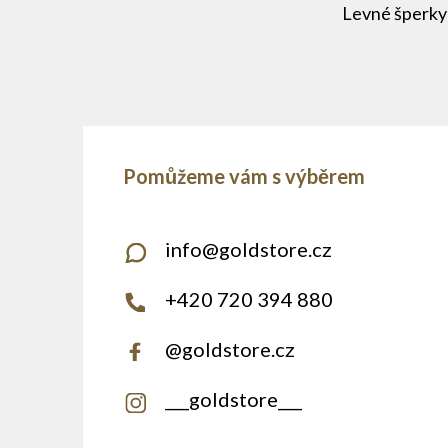
Levné šperky
info
@
goldstore.cz
+420 720 394 880
@goldstore.cz
___goldstore___