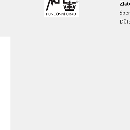
Zlat
Šper
Děts