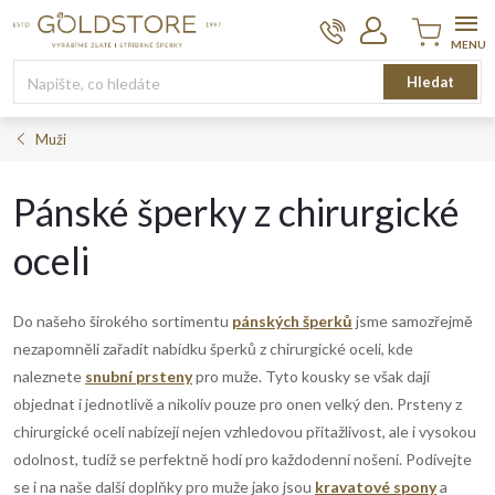
Přejít
na
obsah
Nákupní
Hledat
košík
Muži
Pánské šperky z chirurgické
oceli
Do našeho širokého sortimentu
pánských šperků
jsme samozřejmě
nezapomněli zařadit nabídku šperků z chirurgické oceli, kde
naleznete
snubní prsteny
pro muže. Tyto kousky se však dají
objednat i jednotlivě a nikoliv pouze pro onen velký den. Prsteny
z
chirurgické oceli nabízejí nejen vzhledovou přitažlivost, ale i vysokou
odolnost, tudíž se perfektně hodí pro každodenní nošení. Podívejte
se i na naše další doplňky pro muže jako jsou
kravatové spony
a