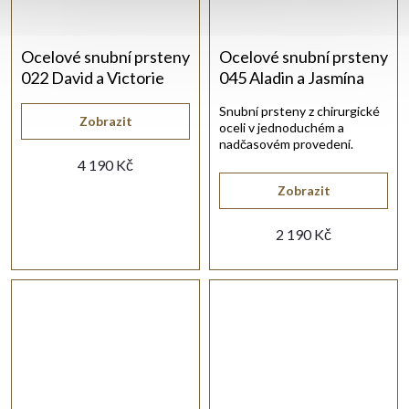
Ocelové snubní prsteny
Ocelové snubní prsteny
022 David a Victorie
045 Aladin a Jasmína
Snubní prsteny z chirurgické
Zobrazit
oceli v jednoduchém a
nadčasovém provedení.
Dámský prsten má šířku 2,00
4 190 Kč
mm, pánský prsten 3,00 mm.
Zobrazit
Prsteny jsou vyráběny na
objednání s dodací dobou 5–
10 pracovních dní.
2 190 Kč