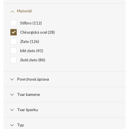
r
Materiál
o
Stříbro
112
d
Chirurgická ocel
28
Zlato
126
u
bílé zlato
41
k
žluté zlato
86
t
Povrchová úprava
ů
Tvar kamene
Tvar šperku
Typ