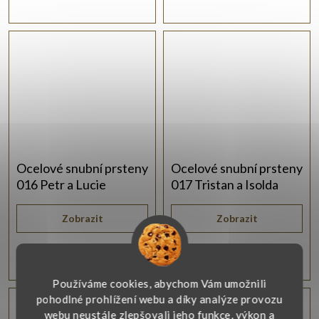
Ocelové snubní prsteny
Ocelové snubní prsteny
016 Petr a Lucie
017 Tristan a Isolda
Zobrazit
Zobrazit
2 190 Kč
1 990 Kč
Používáme cookies, abychom Vám umožnili
pohodlné prohlížení webu a díky analýze provozu
webu neustále zlepšovali jeho funkce, výkon a