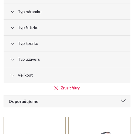
Typ náramku
Typ řetízku
Typ šperku
Typ uzávěru
Velikost
Zrušit filtry
Ř
Doporučujeme
a
Nejlevnější
Nejdražší
z