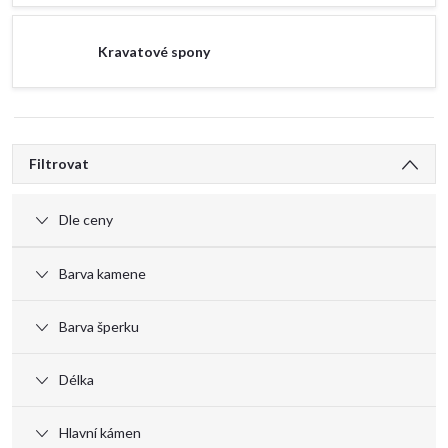
Kravatové spony
V
Filtrovat
ý
Dle ceny
p
Barva kamene
i
Barva šperku
s
Délka
p
Hlavní kámen