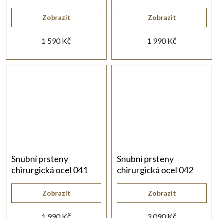
Robin a Mariana
Jack a Rose
Zobrazit
Zobrazit
1 590 Kč
1 990 Kč
Snubní prsteny
Snubní prsteny
chirurgická ocel 041
chirurgická ocel 042
Johnny a Frances
Alejandro a Elena
Zobrazit
Zobrazit
1 990 Kč
3 090 Kč