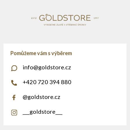
í
info
@
goldstore.cz
+420 720 394 880
@goldstore.cz
___goldstore___