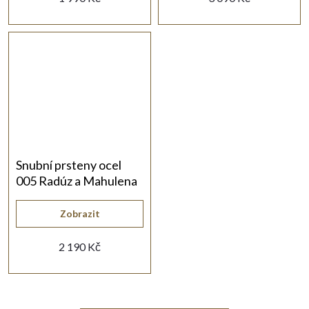
Snubní prsteny ocel
005 Radúz a Mahulena
Zobrazit
2 190 Kč