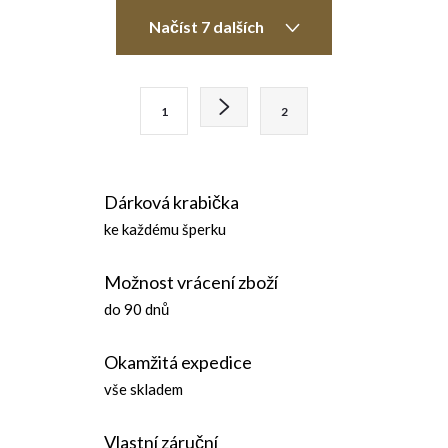
O
Načíst 7 dalších
v
l
S
1
2
t
á
r
d
á
Dárková krabička
n
a
ke každému šperku
k
c
o
Možnost vrácení zboží
í
v
do 90 dnů
á
p
n
Okamžitá expedice
r
í
vše skladem
v
Vlastní záruční