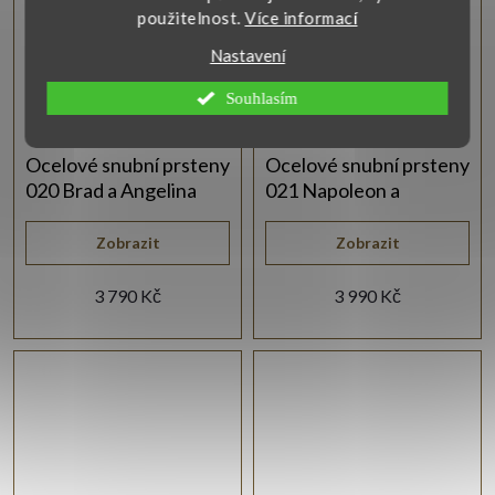
použitelnost.
Více informací
Nastavení
Souhlasím
Ocelové snubní prsteny
Ocelové snubní prsteny
020 Brad a Angelina
021 Napoleon a
Josefína
Zobrazit
Zobrazit
3 790 Kč
3 990 Kč