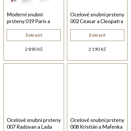
t
Moderní snubní
Ocelové snubní prsteny
prsteny 019 Paris a
002 Ceasar a Cleopatra
ů
Helena
Zobrazit
Zobrazit
2 890 Kč
2 190 Kč
Ocelové snubní prsteny
Ocelové snubní prsteny
007 Radovan a Lada
008 Kristián a Mařenka