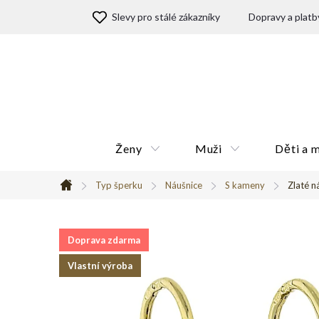
Přejít
Slevy pro stálé zákazníky
Dopravy a platb
na
obsah
Ženy
Muži
Děti a 
Typ šperku
Náušnice
S kameny
Zlaté n
Domů
Doprava zdarma
Vlastní výroba