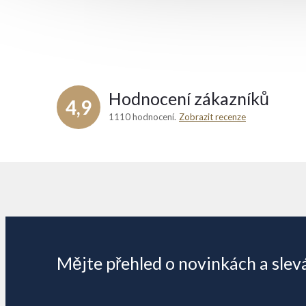
Hodnocení zákazníků
4,9
1110 hodnocení
Zobrazit recenze
Z
á
p
Mějte přehled o novinkách
a slev
a