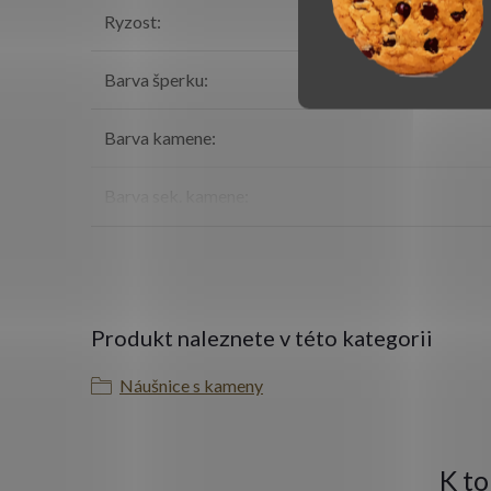
Ryzost
:
Barva šperku
:
Barva kamene
:
Barva sek. kamene
:
Produkt naleznete v této kategorii
Náušnice s kameny
K t