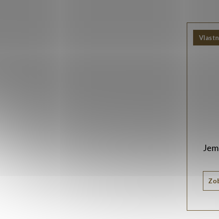
Vlastn
Jemn
Zob