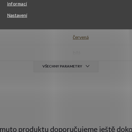
informací
585/1000
Nastavení
červená
,
žlutá
,
bílá
červená
bílá
VŠECHNY PARAMETRY
omuto produktu doporučujeme ještě doko