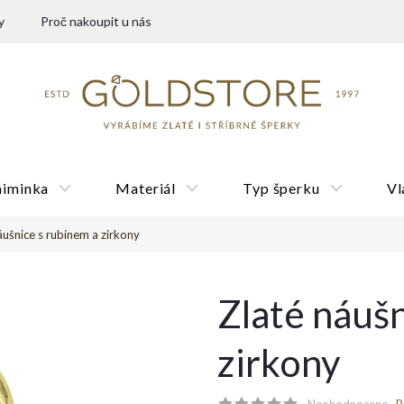
y
Proč nakoupit u nás
miminka
Materiál
Typ šperku
Vl
áušnice s rubínem a zirkony
Dárkové poukazy
Zlaté náušn
zirkony