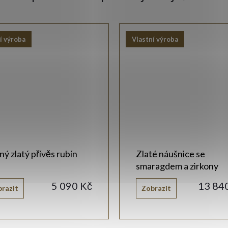
í výroba
Vlastní výroba
ý zlatý přívěs rubín
Zlaté náušnice se
smaragdem a zirkony
5 090 Kč
13 84
razit
Zobrazit