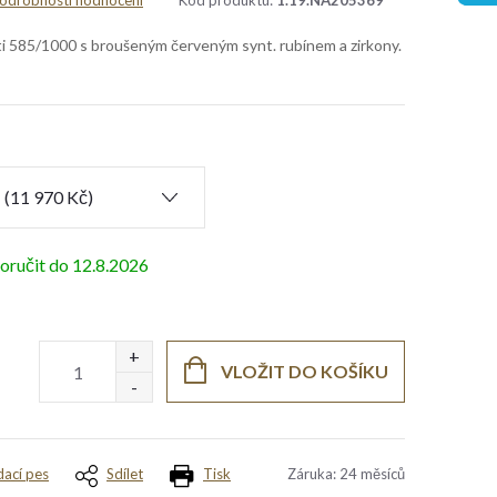
odrobnosti hodnocení
Kód produktu:
1.19.NA205369
sti 585/1000 s broušeným červeným synt. rubínem a zirkony.
12.8.2026
VLOŽIT DO KOŠÍKU
dací pes
Sdílet
Tisk
Záruka
:
24 měsíců