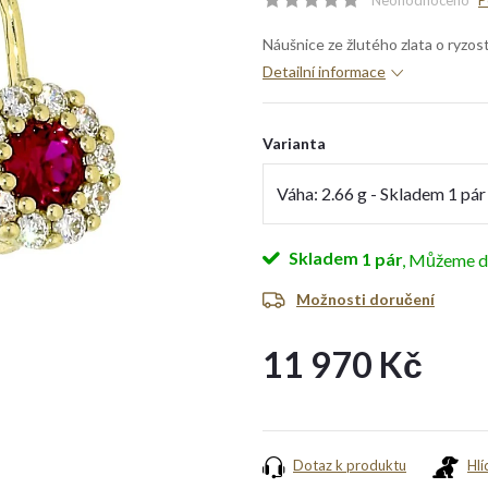
Neohodnoceno
P
Náušnice ze žlutého zlata o ryzo
Detailní informace
Varianta
Skladem
1 pár
Možnosti doručení
11 970 Kč
Měrná
cena:
Dotaz k produktu
Hlí