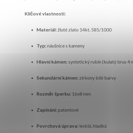
Klíčové vlastnosti:
Materiál:
žluté zlato 14kt. 585/1000
Typ:
náušnice s kameny
Hlavní kámen:
syntetický rubín (kulatý brus 4
Sekundární kámen:
zirkony bílé barvy
Rozměr šperku:
16x8 mm
Zapínání:
patentové
Povrchová úprava:
lesklá, hladká