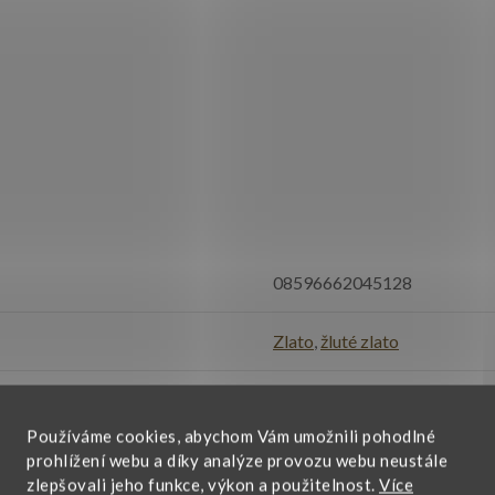
08596662045128
Zlato
,
žluté zlato
Rubín syntetický
Používáme cookies, abychom Vám umožnili pohodlné
kulatý tvar
prohlížení webu a díky analýze provozu webu neustále
zlepšovali jeho funkce, výkon a použitelnost.
Více