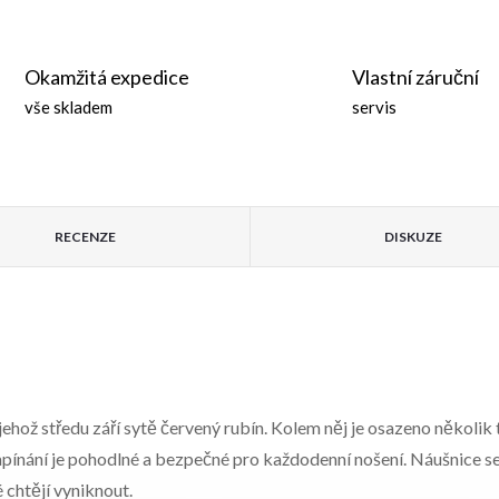
Okamžitá expedice
Vlastní záruční
vše skladem
servis
RECENZE
DISKUZE
ož středu září sytě červený rubín. Kolem něj je osazeno několik t
pínání je pohodlné a bezpečné pro každodenní nošení. Náušnice se 
é chtějí vyniknout.