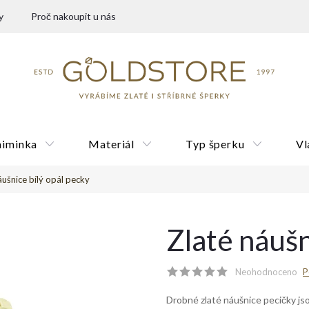
y
Proč nakoupit u nás
miminka
Materiál
Typ šperku
Vl
áušnice bílý opál pecky
Dárkové poukazy
Zlaté náušn
Neohodnoceno
P
Drobné zlaté náušnice pecičky js