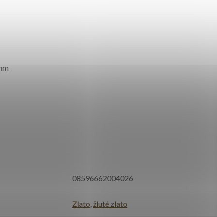
 mm
08596662004026
Zlato
,
žluté zlato