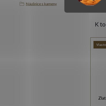
Náušnice s kameny
K t
Vlastn
Zlat