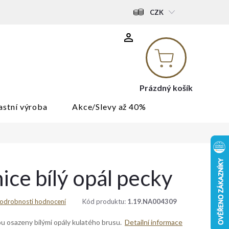
CZK
Nákupní
košík
Prázdný košík
astní výroba
Akce/Slevy až 40%
ice bílý opál pecky
odrobnosti hodnocení
Kód produktu:
1.19.NA004309
ou osazeny bílými opály kulatého brusu.
Detailní informace