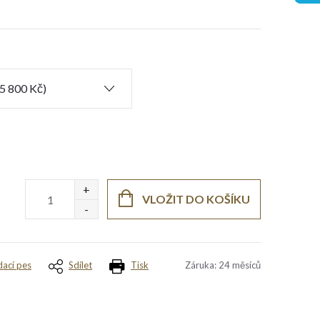
VLOŽIT DO KOŠÍKU
dací pes
Sdílet
Tisk
Záruka
:
24 měsíců