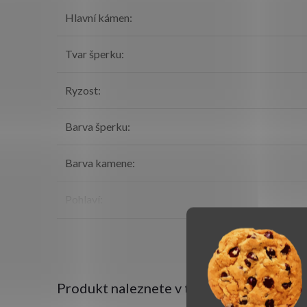
Hlavní kámen
:
Tvar šperku
:
Ryzost
:
Barva šperku
:
Barva kamene
:
Pohlaví
:
Produkt naleznete v této kategorii