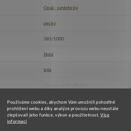
Opál - syntetický
pecky
585/1000
žlutá
bílá
dámské
,
dívčí
,
dětské
VŠECHNY PARAMETRY
Používáme cookies, abychom Vám umožnili pohodlné
prohlížení webu a díky analýze provozu webu neustále
zlepšovali jeho funkce, výkon a použitelnost.
Více
informací