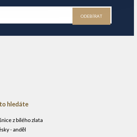
ODEBÍRAT
to hledáte
nice z bílého zlata
ěsky - anděl