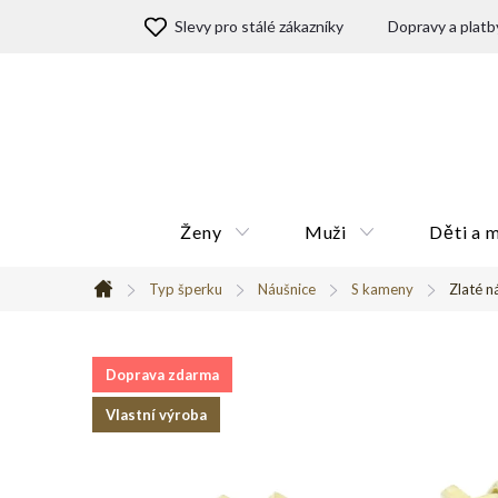
Přejít
Slevy pro stálé zákazníky
Dopravy a platb
na
obsah
Ženy
Muži
Děti a 
Typ šperku
Náušnice
S kameny
Zlaté n
Domů
Doprava zdarma
Vlastní výroba