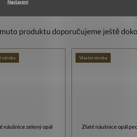
Nastavení
omuto produktu doporučujeme ještě doko
í výroba
Vlastní výroba
é náušnice zelený opál
Zlaté náušnice opál pe