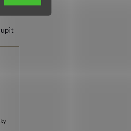
upit
cky