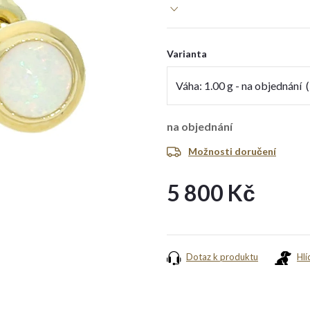
Varianta
na objednání
Možnosti doručení
5 800 Kč
Měrná
cena:
Dotaz k produktu
Hlí