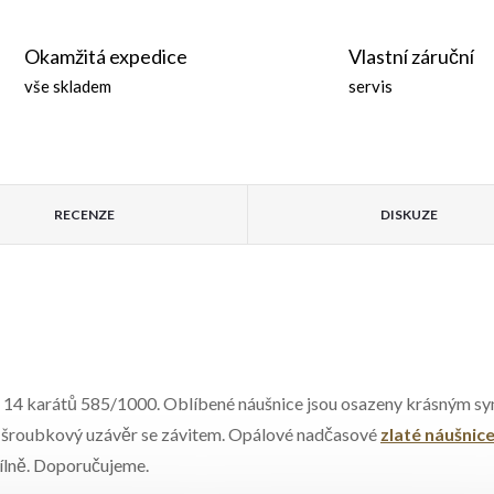
Okamžitá expedice
Vlastní záruční
vše skladem
servis
RECENZE
DISKUZE
i 14 karátů 585/1000. Oblíbené náušnice jsou osazeny krásným syn
ný šroubkový uzávěr se závitem. Opálové nadčasové
zlaté náušnic
 dílně. Doporučujeme.