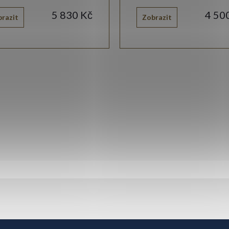
5 830 Kč
4 50
razit
Zobrazit