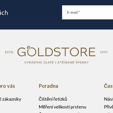
ách
E-mail
pro vás
Poradna
Čas
lé zákazníky
Čištění řetízků
Náuš
Měření velikosti prstenu
Přív