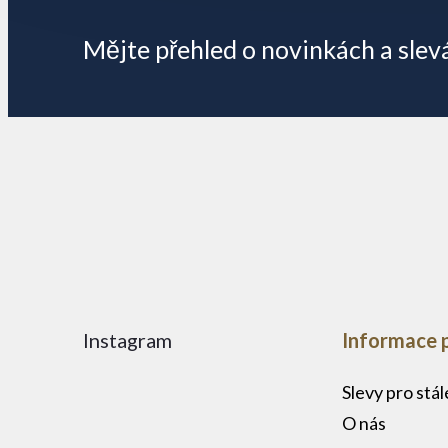
p
Mějte přehled o novinkách
a slev
a
t
í
Instagram
Informace 
Slevy pro stá
O nás