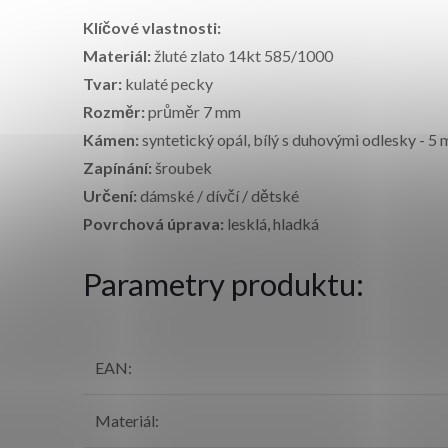
Klíčové vlastnosti:
Materiál:
žluté zlato 14kt 585/1000
Tvar:
kulaté pecky
Rozměr:
průměr 7 mm
Kámen:
syntetický opál, bílý s duhovými odlesky - 5
Zapínání:
šroubek
Určení:
dámské / dívčí / dětské
Povrchová úprava:
lesklá, hladká
Parametry produktu:
EAN
:
Materiál
: