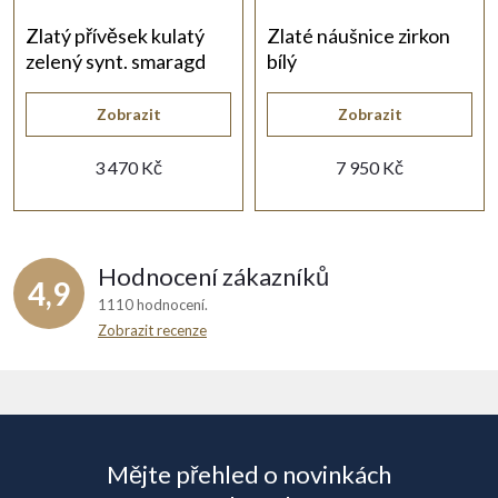
Zlatý přívěsek kulatý
Zlaté náušnice zirkon
zelený synt. smaragd
bílý
Zobrazit
Zobrazit
3 470 Kč
7 950 Kč
Hodnocení zákazníků
4,9
1110 hodnocení
Zobrazit recenze
Z
á
Mějte přehled o novinkách