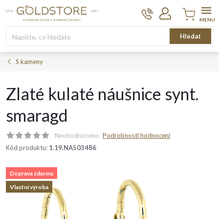
Přejít
na
obsah
Nákupní
Hledat
košík
S kameny
Zlaté kulaté náušnice synt.
smaragd
Neohodnoceno
Podrobnosti hodnocení
Kód produktu:
1.19.NA503486
Doprava zdarma
Vlastní výroba