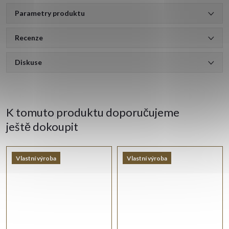
Parametry produktu
Recenze
Diskuse
K tomuto produktu doporučujeme
ještě dokoupit
Vlastní výroba
Vlastní výroba