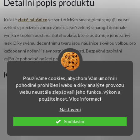
Detailní popis produktu
Kulaté
zlaté náušnice
se syntetickým smaragdem spojují luxusní
vzhled s precizním zpracováním. Jasně zelený smaragd dokonale
vyniká v teplém odstínu žlutého zlata, které podtrhuje jeho zářivý
lesk. Díky svému decentnímu tvaru jsou náušnice skvělou volbou pro
každodenní nošení i slavnostní příležitosti. Bezpečné zapínání
zajišťuje pohodlné nošení po celý den.
Klíčové vlastnosti:
Používáme cookies, abychom Vám umožnili
pohodlné prohlížení webu a díky analýze provozu
Materiál:
14kt. 585/1000 žluté zlato
webu neustále zlepšovali jeho funkce, výkon a
použitelnost.
Více informací
Kámen:
Syntetický smaragd
Barva kamene:
Sytě zelená
Nastavení
Rozměr náušnic:
16x8 mm
Souhlasím
Zapínání:
Bezpečné patentové
Určení:
Dámské náušnice, dívčí