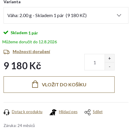
Varianta
Skladem
1 pár
12.8.2026
Možnosti doručení
9 180 Kč
Měrná
cena:
VLOŽIT DO KOŠÍKU
Dotaz k produktu
Hlídací pes
Sdílet
Záruka
:
24 měsíců