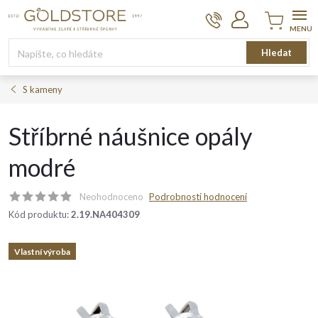
Přejít
na
obsah
Nákupní
Hledat
košík
S kameny
Stříbrné náušnice opály
modré
Neohodnoceno
Podrobnosti hodnocení
Kód produktu:
2.19.NA404309
Vlastní výroba