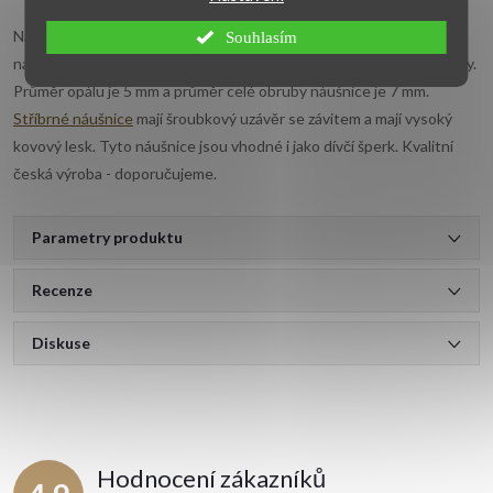
Náušnice pecky jsou vyrobeny ze stříbra ryzosti 9255/1000. Jemné
Souhlasím
náušnice jsou osazeny krásným synt. opálem pronikavě modré barvy.
Průměr opálu je 5 mm a průměr celé obruby náušnice je 7 mm.
Stříbrné náušnice
mají šroubkový uzávěr se závitem a mají vysoký
kovový lesk. Tyto náušnice jsou vhodné i jako dívčí šperk. Kvalitní
česká výroba - doporučujeme.
Parametry produktu
Recenze
Diskuse
Hodnocení zákazníků