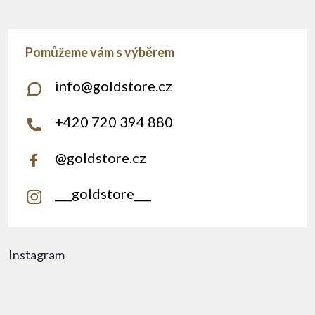
info
@
goldstore.cz
+420 720 394 880
@goldstore.cz
___goldstore___
Instagram