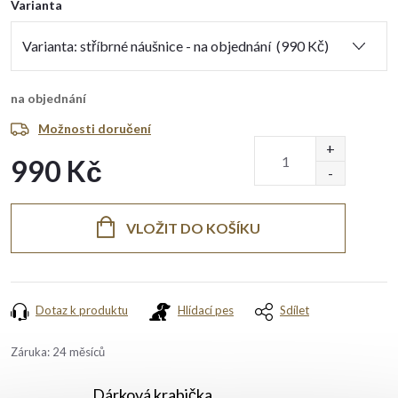
Varianta
na objednání
Možnosti doručení
990 Kč
Měrná
cena:
VLOŽIT DO KOŠÍKU
Dotaz k produktu
Hlídací pes
Sdílet
Záruka
:
24 měsíců
Dárková krabička