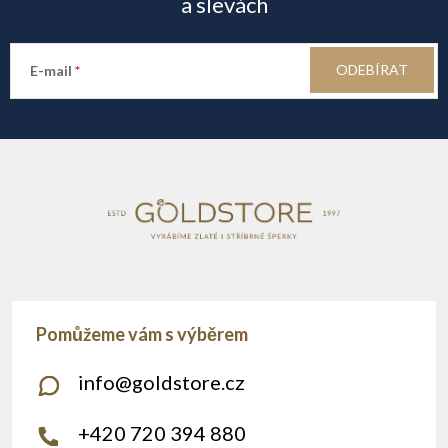
p
a slevách
a
ODEBÍRAT
E-mail
t
í
info
@
goldstore.cz
+420 720 394 880