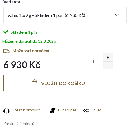
Varianta
Skladem
1 pár
12.8.2026
Možnosti doručení
6 930 Kč
Měrná
cena:
VLOŽIT DO KOŠÍKU
Dotaz k produktu
Hlídací pes
Sdílet
Záruka
:
24 měsíců