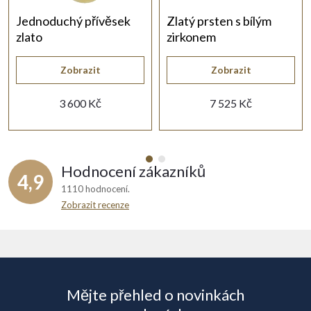
Jednoduchý přívěsek
Zlatý prsten s bílým
zlato
zirkonem
Zobrazit
Zobrazit
3 600 Kč
7 525 Kč
Hodnocení zákazníků
4,9
1110 hodnocení
Zobrazit recenze
Z
á
Mějte přehled o novinkách