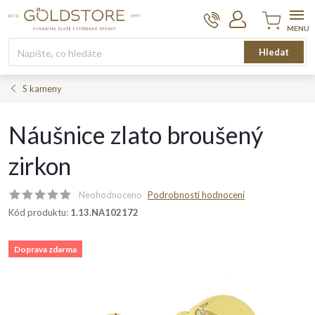
Přejít
na
obsah
Nákupní
Hledat
košík
S kameny
Náušnice zlato broušený
zirkon
Neohodnoceno
Podrobnosti hodnocení
Kód produktu:
1.13.NA102172
Doprava zdarma