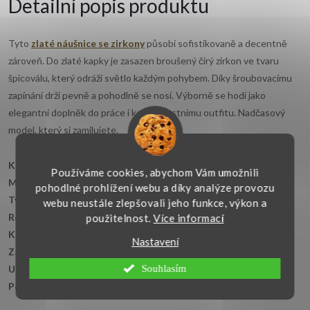
Detailní popis produktu
Tyto
zlaté náušnice se zirkony
působí sofistikovaně a decentně
zároveň. Do zlaté kapky je zasazen broušený čirý zirkon ve tvaru
špicoválu, který odráží světlo každým pohybem. Díky šroubovacímu
zapínání drží pevně a pohodlně se nosí. Výborně se hodí jako
elegantní doplněk do práce i ke slavnostnímu outfitu. Nadčasový
model, který si zamilujete.
Klíčové vlastnosti:
Používáme cookies, abychom Vám umožnili
Materiál:
žluté zlato 14kt. 585/1000
pohodlné prohlížení webu a díky analýze provozu
Tvar:
kapkovitý
webu neustále zlepšovali jeho funkce, výkon a
Rozměr:
11x7 mm
použitelnost.
Více informací
Kámen:
bílý zirkon
Nastavení
Zapínání:
šroubek
Souhlasím
Určení:
dámské / dívčí
Povrchová úprava:
lesklá